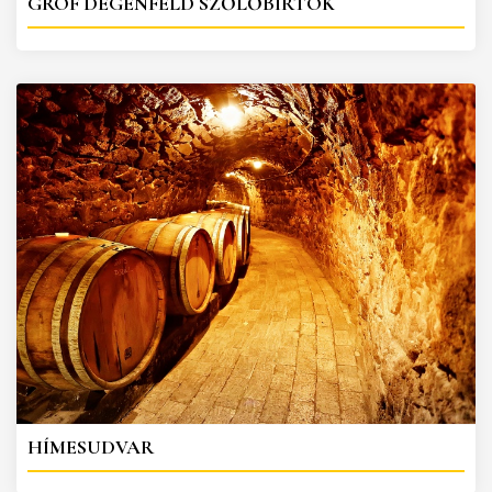
GRÓF DEGENFELD SZŐLŐBIRTOK
HÍMESUDVAR