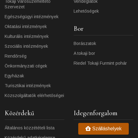
Tokaji Városüzemeltető
Vendéglátók
Szervezet
Lehetőségek
Egészségügyi intézmények
Oktatási intézmények
Bor
Kulturális intézmények
Borászatok
Szociális intézmények
A tokaji bor
Rendőrség
Riedel Tokaji Furmint pohár
Önkormányzati cégek
Egyházak
Turisztikai intézmények
Közszolgáltatók elérhetőségei
Közérdekű
Idegenforgalom
Általános közzétételi lista
Szálláshelyek
Közérdekű adatkérelemre