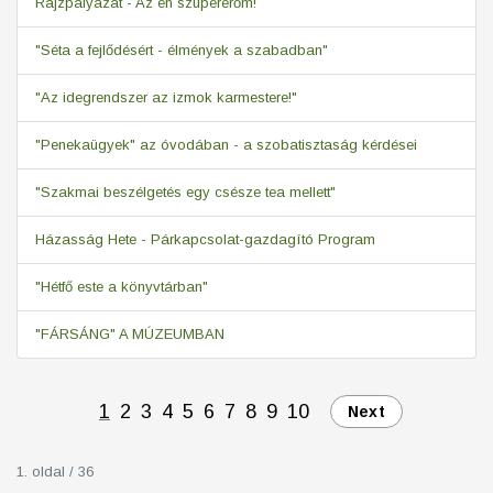
Rajzpályázat - Az én szupererőm!
"Séta a fejlődésért - élmények a szabadban"
"Az idegrendszer az izmok karmestere!"
"Penekaügyek" az óvodában - a szobatisztaság kérdései
"Szakmai beszélgetés egy csésze tea mellett"
Házasság Hete - Párkapcsolat-gazdagító Program
"Hétfő este a könyvtárban"
"FÁRSÁNG" A MÚZEUMBAN
1
2
3
4
5
6
7
8
9
10
Next
1. oldal / 36