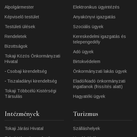
Alpolgármester
Elektronikus ügyintézés
Képviselő testület
Anyakönyvi igazgatás
Testületi ülések
Szociális ügyek
Rendeletek
Kereskedelmi igazgatás és
telepengedély
Bizottságok
Adó ügyek
Tokaji Közös Önkormányzati
Hivatal
Birtokvédelem
Csobaji kirendeltség
Önkormányzati lakás ügyek
Tiszaladányi kirendeltség
Eladó/kiadó önkormányzati
ingatlanok (frissítés alatt)
Tokaji Többcélú Kistérségi
Társulás
Hagyatéki ügyek
Intézmények
Turizmus
Tokaji Járási Hivatal
Szálláshelyek