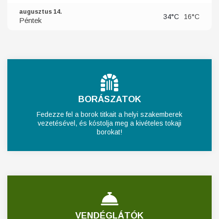
augusztus 14.
34°C
16°C
Péntek
BORÁSZATOK
Fedezze fel a borok titkait a helyi szakemberek
vezetésével, és kóstolja meg a kivételes tokaji
borokat!
VENDÉGLÁTÓK