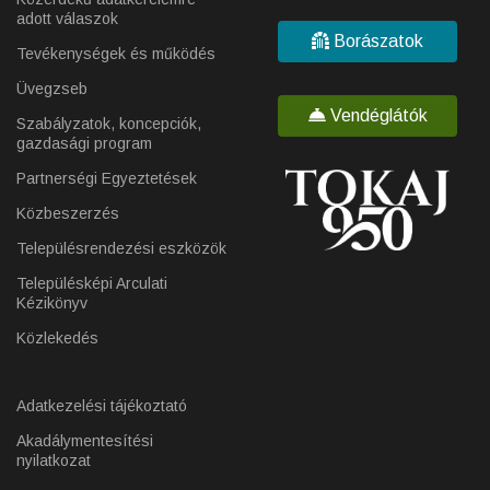
adott válaszok
Borászatok
Tevékenységek és működés
Üvegzseb
Vendéglátók
Szabályzatok, koncepciók,
gazdasági program
Partnerségi Egyeztetések
Közbeszerzés
Településrendezési eszközök
Településképi Arculati
Kézikönyv
Közlekedés
Adatkezelési tájékoztató
Akadálymentesítési
nyilatkozat