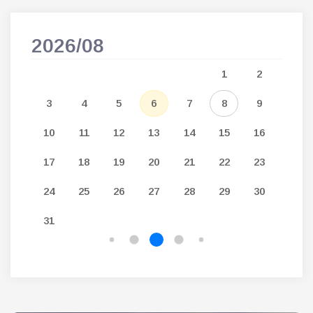
2026/08
202
5
1
2
12
3
4
5
6
7
8
9
7
19
10
11
12
13
14
15
16
14
26
17
18
19
20
21
22
23
21
24
25
26
27
28
29
30
28
31