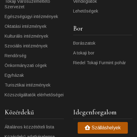
Tokaji Városüzemeltető
Vendéglátók
Szervezet
Lehetőségek
Egészségügyi intézmények
Oktatási intézmények
Bor
Kulturális intézmények
Borászatok
Szociális intézmények
A tokaji bor
Rendőrség
Riedel Tokaji Furmint pohár
Önkormányzati cégek
Egyházak
Turisztikai intézmények
Közszolgáltatók elérhetőségei
Közérdekű
Idegenforgalom
Általános közzétételi lista
Szálláshelyek
Közérdekű adatkérelemre