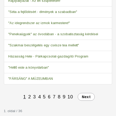
Rajzpályázat - Az én szupererőm!
"Séta a fejlődésért - élmények a szabadban"
"Az idegrendszer az izmok karmestere!"
"Penekaügyek" az óvodában - a szobatisztaság kérdései
"Szakmai beszélgetés egy csésze tea mellett"
Házasság Hete - Párkapcsolat-gazdagító Program
"Hétfő este a könyvtárban"
"FÁRSÁNG" A MÚZEUMBAN
1
2
3
4
5
6
7
8
9
10
Next
1. oldal / 36