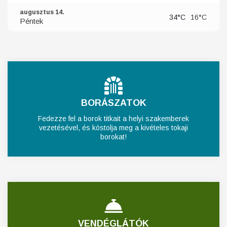
augusztus 14.
34°C
16°C
Péntek
BORÁSZATOK
Fedezze fel a borok titkait a helyi szakemberek
vezetésével, és kóstolja meg a kivételes tokaji
borokat!
VENDÉGLÁTÓK