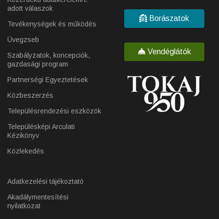
adott válaszok
Borászatok
Tevékenységek és működés
Üvegzseb
Vendéglátók
Szabályzatok, koncepciók,
gazdasági program
Partnerségi Egyeztetések
Közbeszerzés
Településrendezési eszközök
Településképi Arculati
Kézikönyv
Közlekedés
Adatkezelési tájékoztató
Akadálymentesítési
nyilatkozat