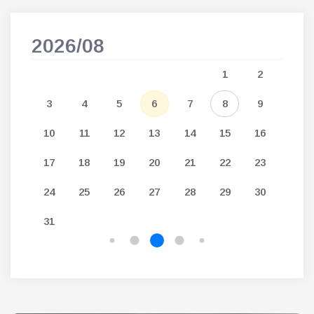
2026/08
202
5
1
2
12
3
4
5
6
7
8
9
7
19
10
11
12
13
14
15
16
14
26
17
18
19
20
21
22
23
21
24
25
26
27
28
29
30
28
31