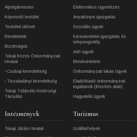
Alpolgármester
Elektronikus ügyintézés
Képviselő testület
Anyakönyvi igazgatás
Testületi ülések
Szociális ügyek
Rendeletek
Kereskedelmi igazgatás és
telepengedély
Bizottságok
Adó ügyek
Tokaji Közös Önkormányzati
Hivatal
Birtokvédelem
Csobaji kirendeltség
Önkormányzati lakás ügyek
Tiszaladányi kirendeltség
Eladó/kiadó önkormányzati
ingatlanok (frissítés alatt)
Tokaji Többcélú Kistérségi
Társulás
Hagyatéki ügyek
Intézmények
Turizmus
Tokaji Járási Hivatal
Szálláshelyek