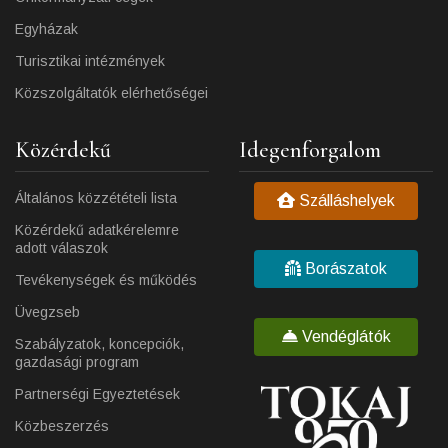
Egyházak
Turisztikai intézmények
Közszolgáltatók elérhetőségei
Közérdekű
Idegenforgalom
Általános közzétételi lista
Szálláshelyek
Közérdekű adatkérelemre
adott válaszok
Borászatok
Tevékenységek és működés
Üvegzseb
Vendéglátók
Szabályzatok, koncepciók,
gazdasági program
Partnerségi Egyeztetések
Közbeszerzés