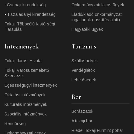
Csobaji kirendeltség
Önkormányzati lakás ügyek
Tiszaladányi kirendeltség
Eladó/kiadó önkormányzati
ingatlanok (frissítés alatt)
Tokaji Többcélú Kistérségi
Társulás
Hagyatéki ügyek
Intézmények
Turizmus
Tokaji Járási Hivatal
Szálláshelyek
Tokaji Városüzemeltető
Vendéglátók
Szervezet
Lehetőségek
Egészségügyi intézmények
Oktatási intézmények
Bor
Kulturális intézmények
Borászatok
Szociális intézmények
A tokaji bor
Rendőrség
Riedel Tokaji Furmint pohár
Önkormányzati cégek