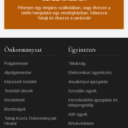
Pihenjen egy elegáns szállodában, vagy élvezze a
vidéki hangulatot egy vendégházban. Válassza
Tokajt és élvezze a varázsát!
Önkormányzat
Ügyintézés
Polgármester
Titkárság
Alpolgármester
Elektronikus ügyintézés
Képviselő testület
Anyakönyvi igazgatás
Testületi ülések
Szociális ügyek
Rendeletek
Kereskedelmi igazgatás és
telepengedély
Bizottságok
Adó ügyek
Tokaji Közös Önkormányzati
Hivatal
Birtokvédelem