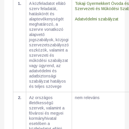
1.
A közfeladatot ellátó
Tokaji Gyermekkert Óvoda é
szerv feladatát,
Szervezeti és Működési Szab
hatáskörét és
alaptevékenységét
Adatvédelmi szabályzat
meghatározó, a
szervre vonatkozó
alapvető
jogszabályok, közjogi
szervezetszabályozó
eszközök, valamint a
szervezeti és
működési szabályzat
vagy ügyrend, az
adatvédelmi és
adatbiztonsági
szabályzat hatályos
és teljes szövege
2.
Az országos
nem releváns
illetékességű
szervek, valamint a
fővárosi és megyei
kormányhivatal
esetében a
közfeladatot ellátó