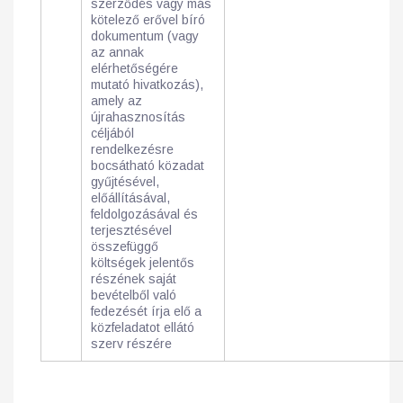
szerződés vagy más
kötelező erővel bíró
dokumentum (vagy
az annak
elérhetőségére
mutató hivatkozás),
amely az
újrahasznosítás
céljából
rendelkezésre
bocsátható közadat
gyűjtésével,
előállításával,
feldolgozásával és
terjesztésével
összefüggő
költségek jelentős
részének saját
bevételből való
fedezését írja elő a
közfeladatot ellátó
szerv részére