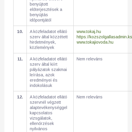
benyújtott
előterjesztések a
benyújtás
időpontjától
10.
A közfeladatot ellátó
www.tokaj.hu
szerv által közzétett
https://kozszolgallasadmin.k
hirdetmények,
www.tokajiovoda.hu
közlemények
11.
A közfeladatot ellátó
Nem releváns
szerv által kiírt
pályázatok szakmai
leírása, azok
eredményei és
indokolásuk
12.
A közfeladatot ellátó
Nem releváns
szervnél végzett
alaptevékenységgel
kapcsolatos
vizsgálatok,
ellenőrzések
nyilvános