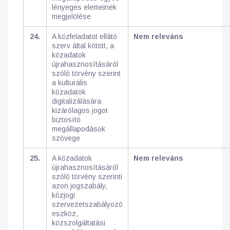
lényeges elemeinek
megjelölése
24.
A közfeladatot ellátó
Nem releváns
szerv által kötött, a
közadatok
újrahasznosításáról
szóló törvény szerint
a kulturális
közadatok
digitalizálására
kizárólagos jogot
biztosító
megállapodások
szövege
25.
A közadatok
Nem releváns
újrahasznosításáról
szóló törvény szerinti
azon jogszabály,
közjogi
szervezetszabályozó
eszköz,
közszolgáltatási