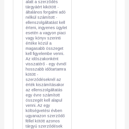
alatt a szerződés
tárgyáért kikötött -
általános forgalmi adó
nélkül számított -
ellenszolgáltatást kell
érteni, ingyenes ügylet
esetén a vagyon piaci
vagy könyv szerinti
értéke közül a
magasabb összeget
kell figyelembe venni.
Az időszakonként
visszatérő - egy évnél
hosszabb időtartamra
kötött -
szerződéseknél az
érték kiszámításakor
az ellenszolgáltatás
egy évre számított
összegét kell alapul
venni. Az egy
költségvetési évben
ugyanazon szerződő
féllel kötött azonos
tárgyú szerződések