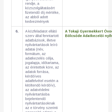
rendje, a
közszolgáltatásért
fizetendő díj mértéke,
az abból adott
kedvezmények
6.
A közfeladatot ellátó
A Tokaji Gyermekkert Óvo
szerv által fenntartott
Bölcsőde Adatkezelői nyíl
adatbázisok, illetve
nyilvántartások leíró
adatai (név,
formátum, az
adatkezelés célja,
jogalapja, időtartama,
az érintettek köre, az
adatok forrása,
kérdőíves
adatfelvétel esetén a
kitöltendő kérdőív),
az adatvédelmi
nyilvántartásba
bejelentendő
nyilvántartásoknak
az e törvény szerinti