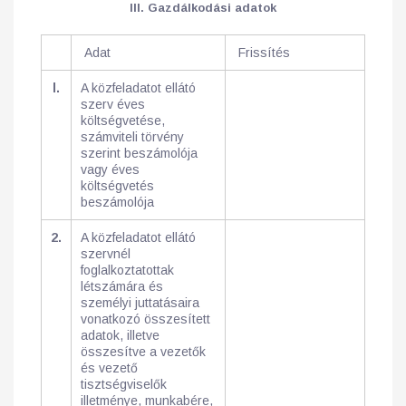
III. Gazdálkodási adatok
Adat
Frissítés
l.
A közfeladatot ellátó
szerv éves
költségvetése,
számviteli törvény
szerint beszámolója
vagy éves
költségvetés
beszámolója
2.
A közfeladatot ellátó
szervnél
foglalkoztatottak
létszámára és
személyi juttatásaira
vonatkozó összesített
adatok, illetve
összesítve a vezetők
és vezető
tisztségviselők
illetménye, munkabére,