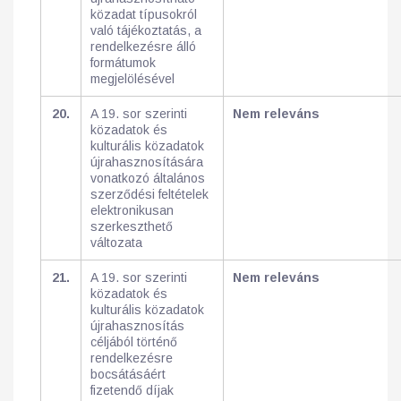
közadat típusokról
való tájékoztatás, a
rendelkezésre álló
formátumok
megjelölésével
20.
A 19. sor szerinti
Nem releváns
közadatok és
kulturális közadatok
újrahasznosítására
vonatkozó általános
szerződési feltételek
elektronikusan
szerkeszthető
változata
21.
A 19. sor szerinti
Nem releváns
közadatok és
kulturális közadatok
újrahasznosítás
céljából történő
rendelkezésre
bocsátásáért
fizetendő díjak