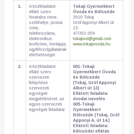
1.
A közfeladatot
Tokaji Gyermekkert
ellátó szerv
Óvoda és Bölcsőde
hivatalos neve,
3910 Tokaj
székhelye, postai
Gróf Apponyi Albert út
címe,
13.
telefonszáma,
47/352-059
elektronikus
tokajiovi@gmail.com
levélcíme, honlapja,
www.tokajiovoda.hu
ügyfélszolgálatának
elérhetőségei
2.
A közfeladatot
001-Tokaji
ellátó szerv
Gyermekkert Óvoda
szervezeti
és Bölcsőde
felépítése
(Tokaj, Gróf Apponyi
szervezeti
Albert út 13)
egységek
Ellátott feladata:
megjelölésével, az
óvodai nevelés
egyes szervezeti
005-Tokaji
egységek feladatai
Gyermekkert
Bölcsőde (Tokaj, Gróf
Apponyi A. út 14.)
Ellátott feladata:
bölcsődei ellátás