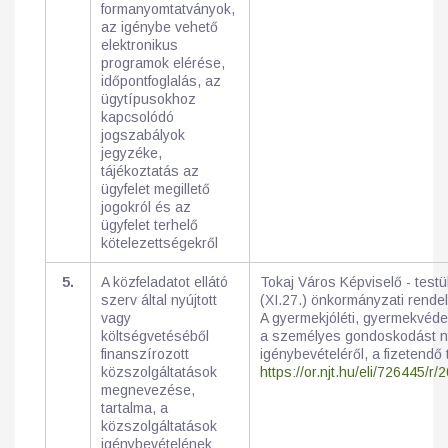
formanyomtatványok,
az igénybe vehető
elektronikus
programok elérése,
időpontfoglalás, az
ügytípusokhoz
kapcsolódó
jogszabályok
jegyzéke,
tájékoztatás az
ügyfelet megillető
jogokról és az
ügyfelet terhelő
kötelezettségekről
5.
A közfeladatot ellátó
Tokaj Város Képviselő - test
szerv által nyújtott
(XI.27.) önkormányzati rende
vagy
A gyermekjóléti, gyermekvédel
költségvetéséből
a személyes gondoskodást ny
finanszírozott
igénybevételéről, a fizetendő t
közszolgáltatások
https://or.njt.hu/eli/726445/r/
megnevezése,
tartalma, a
közszolgáltatások
igénybevételének