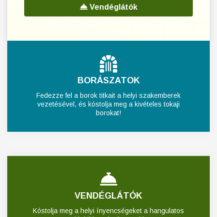
Vendéglátók
BORÁSZATOK
Fedezze fel a borok titkait a helyi szakemberek
vezetésével, és kóstolja meg a kivételes tokaji
borokat!
VENDÉGLÁTÓK
Kóstolja meg a helyi ínyencségeket a hangulatos