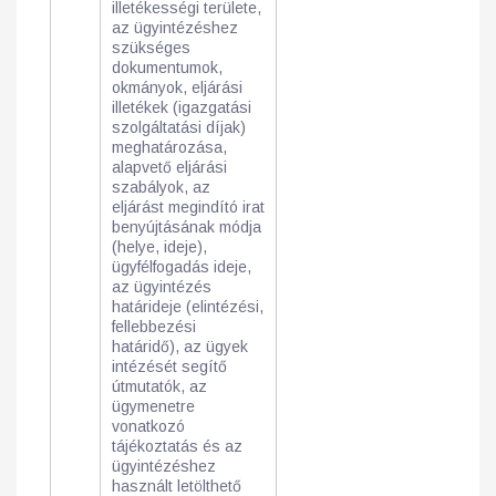
illetékességi területe,
az ügyintézéshez
szükséges
dokumentumok,
okmányok, eljárási
illetékek (igazgatási
szolgáltatási díjak)
meghatározása,
alapvető eljárási
szabályok, az
eljárást megindító irat
benyújtásának módja
(helye, ideje),
ügyfélfogadás ideje,
az ügyintézés
határideje (elintézési,
fellebbezési
határidő), az ügyek
intézését segítő
útmutatók, az
ügymenetre
vonatkozó
tájékoztatás és az
ügyintézéshez
használt letölthető