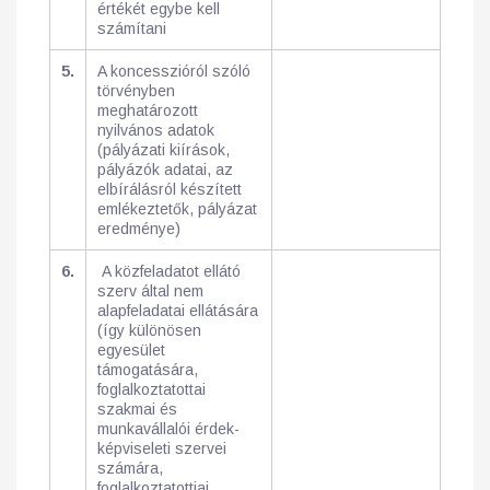
értékét egybe kell
számítani
5.
A koncesszióról szóló
törvényben
meghatározott
nyilvános adatok
(pályázati kiírások,
pályázók adatai, az
elbírálásról készített
emlékeztetők, pályázat
eredménye)
6.
A közfeladatot ellátó
szerv által nem
alapfeladatai ellátására
(így különösen
egyesület
támogatására,
foglalkoztatottai
szakmai és
munkavállalói érdek-
képviseleti szervei
számára,
foglalkoztatottjai,