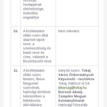
vezetője,
honlapjának
elérhetősége,
működési
engedélye
10.
A közfeladatot
Nem releváns
ellátó szerv által
alapított lapok
neve, a
szerkesztőség és
kiadó neve és
címe, valamint a
főszerkesztő neve
11.
A közfeladatot
Irányító szerv:
Tokaj
ellátó szerv
Város Önkormányzat
felettes, illetve
Képviselő –testülete
felügyeleti
Tokaj, Rákóczi út 54.
szervének,
titkarsag@tokaj.hu
hatósági döntései
Borsod-Abaúj-
tekintetében a
Zemplén Megyei
fellebbezés
Kormányhivatal
elbírálására
Hatósági Főosztály