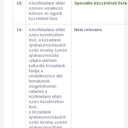
18.
A közfeladatot ellátó
Speciális közzétételi lista
szervre vonatkozó
különös és egyedi
közzétételi lista
19.
A közfeladatot ellátó
Nem releváns
szerv kezelésében
levő, a közadatok
újrahasznosításáról
szóló törvény szerint
újrahasznosítás
céljára elérhető
kulturális közadatok
listája a
rendelkezésre álló
formátumok
megjelölésével,
valamint a
közfeladatot ellátó
szerv kezelésében
levő,
a közadatok
újrahasznosításáról
szóló törvény szerint
újrahasznosítható