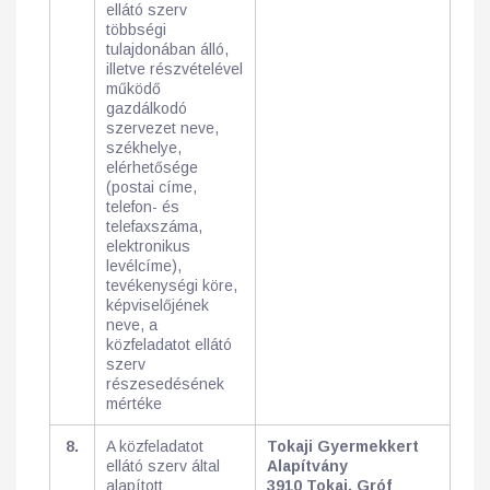
ellátó szerv
többségi
tulajdonában álló,
illetve részvételével
működő
gazdálkodó
szervezet neve,
székhelye,
elérhetősége
(postai címe,
telefon- és
telefaxszáma,
elektronikus
levélcíme),
tevékenységi köre,
képviselőjének
neve, a
közfeladatot ellátó
szerv
részesedésének
mértéke
8.
A közfeladatot
Tokaji Gyermekkert
ellátó szerv által
Alapítvány
alapított
3910 Tokaj, Gróf