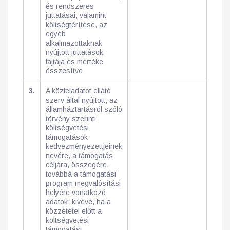
és rendszeres
juttatásai, valamint
költségtérítése, az
egyéb
alkalmazottaknak
nyújtott juttatások
fajtája és mértéke
összesítve
3.
A közfeladatot ellátó
szerv által nyújtott, az
államháztartásról szóló
törvény szerinti
költségvetési
támogatások
kedvezményezettjeinek
nevére, a támogatás
céljára, összegére,
továbbá a támogatási
program megvalósítási
helyére vonatkozó
adatok, kivéve, ha a
közzététel előtt a
költségvetési
támogatást