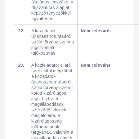
általános jegyzéke, a
díjszámítás alapját
képező tényezőkkel
együttesen
22.
A közadatok
Nem releváns
újrahasznosításáról
szóló törvény szerinti
jogorvoslati
tájékoztatás
23.
A közfeladatot ellátó
Nem releváns
szerv által megkötött,
a közadatok
újrahasznosításáról
szóló törvény szerint
kötött kizárólagos
jogot biztosító
megállapodások
szerződő feleinek
megjelölése, a
kizárólagosság
időtartamának,
tárgyának, valamint a
megállapodás egyéb