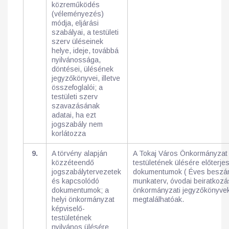
közreműködés
(véleményezés)
módja, eljárási
szabályai, a testületi
szerv üléseinek
helye, ideje, továbbá
nyilvánossága,
döntései, ülésének
jegyzőkönyvei, illetve
összefoglalói; a
testületi szerv
szavazásának
adatai, ha ezt
jogszabály nem
korlátozza
9.
A törvény alapján
A Tokaj Város Önkormányzat 
közzéteendő
testületének ülésére előterjes
jogszabálytervezetek
dokumentumok ( Éves beszá
és kapcsolódó
munkaterv, óvodai beiratkozás
dokumentumok; a
önkormányzati jegyzőkönyve
helyi önkormányzat
megtalálhatóak.
képviselő-
testületének
nyilvános ülésére