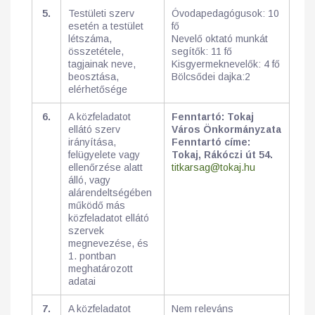
5.
Testületi szerv
Óvodapedagógusok: 10
esetén a testület
fő
létszáma,
Nevelő oktató munkát
összetétele,
segítők: 11 fő
tagjainak neve,
Kisgyermeknevelők: 4 fő
beosztása,
Bölcsődei dajka:2
elérhetősége
6.
A közfeladatot
Fenntartó: Tokaj
ellátó szerv
Város Önkormányzata
irányítása,
Fenntartó címe:
felügyelete vagy
Tokaj, Rákóczi út 54.
ellenőrzése alatt
titkarsag@tokaj.hu
álló, vagy
alárendeltségében
működő más
közfeladatot ellátó
szervek
megnevezése, és
1. pontban
meghatározott
adatai
7.
A közfeladatot
Nem releváns