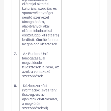
ellátottjai oktatási,
kulturális, szociális és
sporttevékenységet
segítő szervezet
támogatására,
alapítványok által
ellátott feladatokkal
összefüggő kifizetésre)
fordított, ötmillió forintot
meghaladó kifizetések
7.
Az Európai Unió
támogatásával
megvalósuló
fejlesztések leírása, az
azokra vonatkozó
szerződések
8.
Közbeszerzési
információk (éves terv,
összegzés az
ajánlatok elbírálásáról,
a megkötött
szerződésekről)