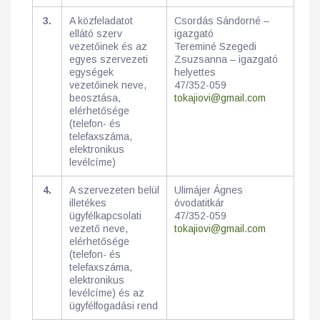
3.
A közfeladatot
Csordás Sándorné –
ellátó szerv
igazgató
vezetőinek és az
Tereminé Szegedi
egyes szervezeti
Zsuzsanna – igazgató
egységek
helyettes
vezetőinek neve,
47/352-059
beosztása,
tokajiovi@gmail.com
elérhetősége
(telefon- és
telefaxszáma,
elektronikus
levélcíme)
4.
A szervezeten belül
Ulimájer Ágnes
illetékes
óvodatitkár
ügyfélkapcsolati
47/352-059
vezető neve,
tokajiovi@gmail.com
elérhetősége
(telefon- és
telefaxszáma,
elektronikus
levélcíme) és az
ügyfélfogadási rend