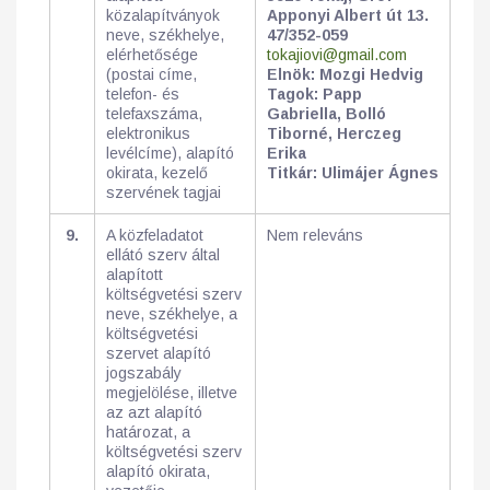
közalapítványok
Apponyi Albert út 13.
neve, székhelye,
47/352-059
elérhetősége
tokajiovi@gmail.com
(postai címe,
Elnök: Mozgi Hedvig
telefon- és
Tagok: Papp
telefaxszáma,
Gabriella, Bolló
elektronikus
Tiborné, Herczeg
levélcíme), alapító
Erika
okirata, kezelő
Titkár: Ulimájer Ágnes
szervének tagjai
9.
A közfeladatot
Nem releváns
ellátó szerv által
alapított
költségvetési szerv
neve, székhelye, a
költségvetési
szervet alapító
jogszabály
megjelölése, illetve
az azt alapító
határozat, a
költségvetési szerv
alapító okirata,