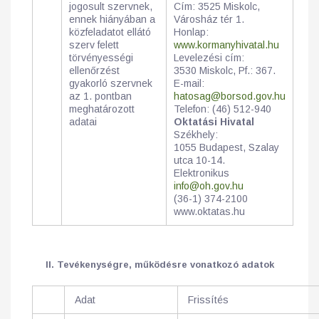
jogosult szervnek,
Cím: 3525 Miskolc,
ennek hiányában a
Városház tér 1.
közfeladatot ellátó
Honlap:
szerv felett
www.kormanyhivatal.hu
törvényességi
Levelezési cím:
ellenőrzést
3530 Miskolc, Pf.: 367.
gyakorló szervnek
E-mail:
az 1. pontban
hatosag@borsod.gov.hu
meghatározott
Telefon: (46) 512-940
adatai
Oktatási Hivatal
Székhely:
1055 Budapest, Szalay
utca 10-14.
Elektronikus
info@oh.gov.hu
(36-1) 374-2100
www.oktatas.hu
II. Tevékenységre, működésre vonatkozó adatok
Adat
Frissítés