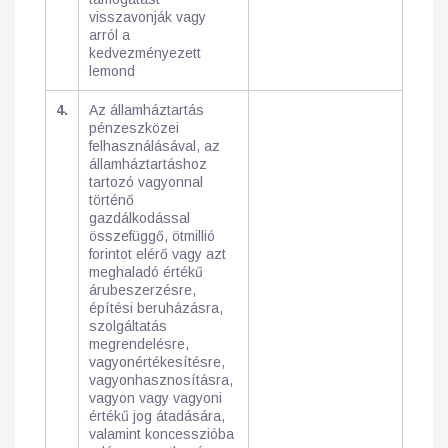
visszavonják vagy
arról a
kedvezményezett
lemond
4.
Az államháztartás
pénzeszközei
felhasználásával, az
államháztartáshoz
tartozó vagyonnal
történő
gazdálkodással
összefüggő, ötmillió
forintot elérő vagy azt
meghaladó értékű
árubeszerzésre,
építési beruházásra,
szolgáltatás
megrendelésre,
vagyonértékesítésre,
vagyonhasznosításra,
vagyon vagy vagyoni
értékű jog átadására,
valamint koncesszióba