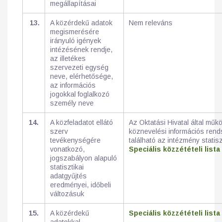
megállapításai
13.
A közérdekű adatok
Nem releváns
megismerésére
irányuló igények
intézésének rendje,
az illetékes
szervezeti egység
neve, elérhetősége,
az információs
jogokkal foglalkozó
személy neve
14.
A közfeladatot ellátó
Az Oktatási Hivatal által műkö
szerv
köznevelési információs ren
tevékenységére
található az intézmény statisz
vonatkozó,
Speciális közzétételi lista
jogszabályon alapuló
statisztikai
adatgyűjtés
eredményei, időbeli
változásuk
15.
A közérdekű
Speciális közzétételi lista