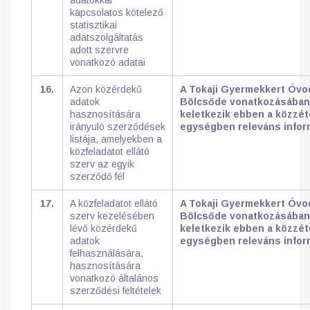
adatokkal
kapcsolatos kötelező
statisztikai
adatszolgáltatás
adott szervre
vonatkozó adatai
16.
Azon közérdekű
A Tokaji Gyermekkert Óvo
adatok
Bölcsőde vonatkozásába
hasznosítására
keletkezik ebben a közzét
irányuló szerződések
egységben releváns infor
listája, amelyekben a
közfeladatot ellátó
szerv az egyik
szerződő fél
17.
A közfeladatot ellátó
A Tokaji Gyermekkert Óvo
szerv kezelésében
Bölcsőde vonatkozásába
lévő közérdekű
keletkezik ebben a közzét
adatok
egységben releváns inform
felhasználására,
hasznosítására
vonatkozó általános
szerződési feltételek