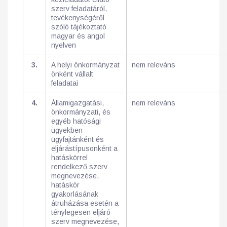
szerv feladatáról,
tevékenységéről
szóló tájékoztató
magyar és angol
nyelven
3.
A helyi önkormányzat
nem releváns
önként vállalt
feladatai
4.
Államigazgatási,
nem releváns
önkormányzati, és
egyéb hatósági
ügyekben
ügyfajtánként és
eljárástípusonként a
hatáskörrel
rendelkező szerv
megnevezése,
hatáskör
gyakorlásának
átruházása esetén a
ténylegesen eljáró
szerv megnevezése,