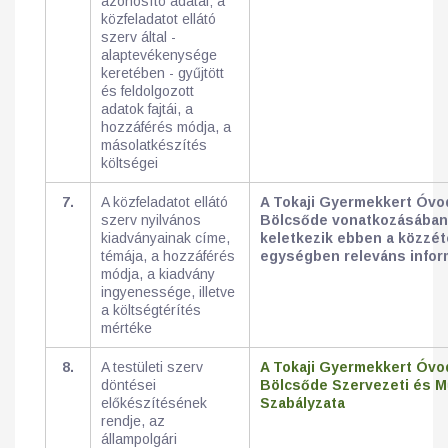
azonosító adatai; a
közfeladatot ellátó
szerv által -
alaptevékenysége
keretében - gyűjtött
és feldolgozott
adatok fajtái, a
hozzáférés módja, a
másolatkészítés
költségei
7.
A közfeladatot ellátó
A Tokaji Gyermekkert Óvo
szerv nyilvános
Bölcsőde vonatkozásába
kiadványainak címe,
keletkezik ebben a közzét
témája, a hozzáférés
egységben releváns infor
módja, a kiadvány
ingyenessége, illetve
a költségtérítés
mértéke
8.
A testületi szerv
A Tokaji Gyermekkert Óvo
döntései
Bölcsőde Szervezeti és 
előkészítésének
Szabályzata
rendje, az
állampolgári