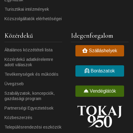
Turisztikai intézmények
Közszolgáltatók elérhetőségei
Közérdekű
Idegenforgalom
Általános közzétételi lista
Szálláshelyek
Közérdekű adatkérelemre
adott válaszok
Borászatok
Tevékenységek és működés
Üvegzseb
Vendéglátók
Szabályzatok, koncepciók,
gazdasági program
Partnerségi Egyeztetések
Közbeszerzés
Településrendezési eszközök