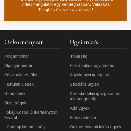
vidéki hangulatot egy vendégházban. Válassza
Tokajt és élvezze a varázsát!
Önkormányzat
Ügyintézés
Polgármester
Titkárság
Alpolgármester
Elektronikus ügyintézés
Képviselő testület
Anyakönyvi igazgatás
Testületi ülések
Szociális ügyek
Rendeletek
Kereskedelmi igazgatás és
telepengedély
Bizottságok
Adó ügyek
Tokaji Közös Önkormányzati
Hivatal
Birtokvédelem
Csobaji kirendeltség
Önkormányzati lakás ügyek