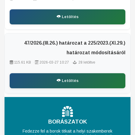
Letöltés
47/2026.(III.26.) határozat a 225/2023.(XI.29.)
határozat módosításáról
115.61 KB
2026-03-27 10:27
28 letöltve
Letöltés
BORÁSZATOK
Fedezze fel a borok titkait a helyi szakemberek