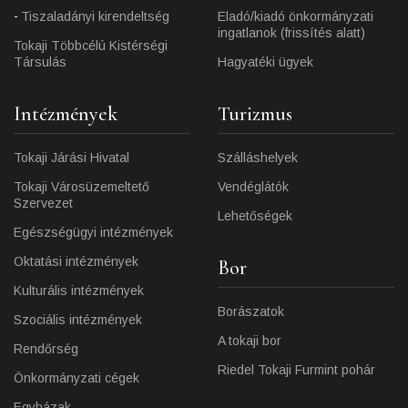
Tiszaladányi kirendeltség
Eladó/kiadó önkormányzati
ingatlanok (frissítés alatt)
Tokaji Többcélú Kistérségi
Társulás
Hagyatéki ügyek
Intézmények
Turizmus
Tokaji Járási Hivatal
Szálláshelyek
Tokaji Városüzemeltető
Vendéglátók
Szervezet
Lehetőségek
Egészségügyi intézmények
Oktatási intézmények
Bor
Kulturális intézmények
Borászatok
Szociális intézmények
A tokaji bor
Rendőrség
Riedel Tokaji Furmint pohár
Önkormányzati cégek
Egyházak