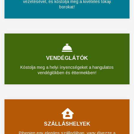
vezetésével, és kóstolja meg a kivételes tokaji
borokat!
VENDÉGLÁTÓK
Kóstolja meg a helyi ínyencségeket a hangulatos
vendéglőkben és éttermekben!
SZÁLLÁSHELYEK
Pihenjen egy elegáns szállodában, vagy élvezze a