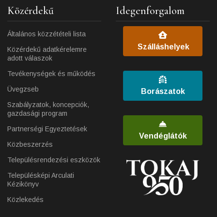
Közérdekű
Idegenforgalom
Általános közzétételi lista
Szálláshelyek
Közérdekű adatkérelemre
adott válaszok
Tevékenységek és működés
Üvegzseb
Borászatok
Szabályzatok, koncepciók,
gazdasági program
Partnerségi Egyeztetések
Vendéglátók
Közbeszerzés
Településrendezési eszközök
Településképi Arculati
Kézikönyv
Közlekedés