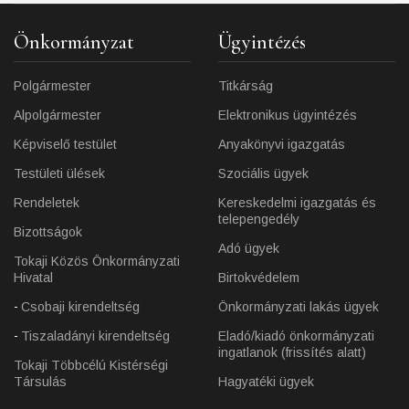
Önkormányzat
Ügyintézés
Polgármester
Titkárság
Alpolgármester
Elektronikus ügyintézés
Képviselő testület
Anyakönyvi igazgatás
Testületi ülések
Szociális ügyek
Rendeletek
Kereskedelmi igazgatás és
telepengedély
Bizottságok
Adó ügyek
Tokaji Közös Önkormányzati
Hivatal
Birtokvédelem
Csobaji kirendeltség
Önkormányzati lakás ügyek
Tiszaladányi kirendeltség
Eladó/kiadó önkormányzati
ingatlanok (frissítés alatt)
Tokaji Többcélú Kistérségi
Társulás
Hagyatéki ügyek