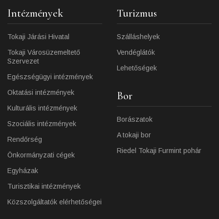
Intézmények
Turizmus
Tokaji Járási Hivatal
Szálláshelyek
Tokaji Városüzemeltető
Vendéglátók
Szervezet
Lehetőségek
Egészségügyi intézmények
Oktatási intézmények
Bor
Kulturális intézmények
Borászatok
Szociális intézmények
A tokaji bor
Rendőrség
Riedel Tokaji Furmint pohár
Önkormányzati cégek
Egyházak
Turisztikai intézmények
Közszolgáltatók elérhetőségei