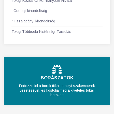
Tokaji Közös Önkormányzati Hivatal
Csobaji kirendeltség
Tiszaladányi kirendeltség
Tokaji Többcélú Kistérségi Társulás
BORÁSZATOK
Fedezze fel a borok titkait a helyi szakemberek
vezetésével, és kóstolja meg a kivételes tokaji
borokat!