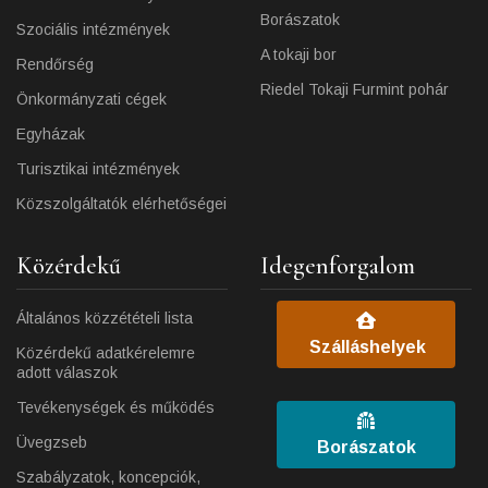
Borászatok
Szociális intézmények
A tokaji bor
Rendőrség
Riedel Tokaji Furmint pohár
Önkormányzati cégek
Egyházak
Turisztikai intézmények
Közszolgáltatók elérhetőségei
Közérdekű
Idegenforgalom
Általános közzétételi lista
Szálláshelyek
Közérdekű adatkérelemre
adott válaszok
Tevékenységek és működés
Üvegzseb
Borászatok
Szabályzatok, koncepciók,