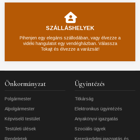
SZÁLLÁSHELYEK
Pihenjen egy elegáns szállodában, vagy élvezze a
vidéki hangulatot egy vendégházban. Válassza
Tokajt és élvezze a varázsát!
Önkormányzat
Ügyintézés
Polgármester
Titkárság
Alpolgármester
Elektronikus ügyintézés
Képviselő testület
Anyakönyvi igazgatás
Testületi ülések
Szociális ügyek
Rendeletek
Kereskedelmi igazgatás és