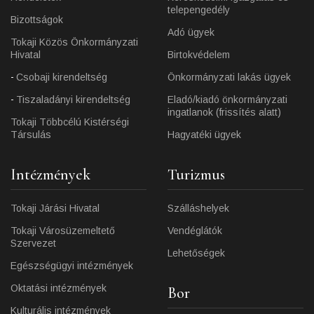
telepengedély
Bizottságok
Adó ügyek
Tokaji Közös Önkormányzati
Hivatal
Birtokvédelem
Csobaji kirendeltség
Önkormányzati lakás ügyek
Tiszaladányi kirendeltség
Eladó/kiadó önkormányzati
ingatlanok (frissítés alatt)
Tokaji Többcélú Kistérségi
Társulás
Hagyatéki ügyek
Intézmények
Turizmus
Tokaji Járási Hivatal
Szálláshelyek
Tokaji Városüzemeltető
Vendéglátók
Szervezet
Lehetőségek
Egészségügyi intézmények
Oktatási intézmények
Bor
Kulturális intézmények