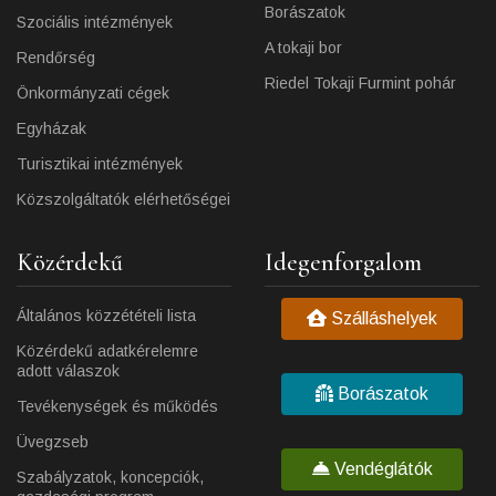
Borászatok
Szociális intézmények
A tokaji bor
Rendőrség
Riedel Tokaji Furmint pohár
Önkormányzati cégek
Egyházak
Turisztikai intézmények
Közszolgáltatók elérhetőségei
Közérdekű
Idegenforgalom
Általános közzétételi lista
Szálláshelyek
Közérdekű adatkérelemre
adott válaszok
Borászatok
Tevékenységek és működés
Üvegzseb
Vendéglátók
Szabályzatok, koncepciók,