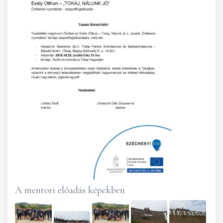
A mentori előadás képekben