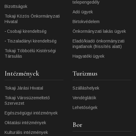
telepengedély
Bizottságok
Adó ügyek
Tokaji Közös Önkormányzati
Hivatal
Birtokvédelem
Csobaji kirendeltség
Önkormányzati lakás ügyek
Tiszaladányi kirendeltség
Eladó/kiadó önkormányzati
ingatlanok (frissítés alatt)
Tokaji Többcélú Kistérségi
Társulás
Hagyatéki ügyek
Intézmények
Turizmus
Tokaji Járási Hivatal
Szálláshelyek
Tokaji Városüzemeltető
Vendéglátók
Szervezet
Lehetőségek
Egészségügyi intézmények
Oktatási intézmények
Bor
Kulturális intézmények