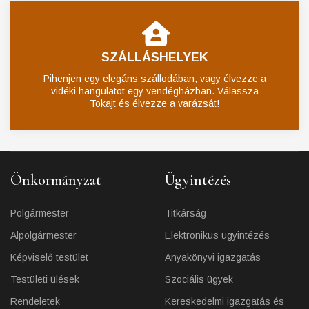
SZÁLLÁSHELYEK
Pihenjen egy elegáns szállodában, vagy élvezze a
vidéki hangulatot egy vendégházban. Válassza
Tokajt és élvezze a varázsát!
Önkormányzat
Ügyintézés
Polgármester
Titkárság
Alpolgármester
Elektronikus ügyintézés
Képviselő testület
Anyakönyvi igazgatás
Testületi ülések
Szociális ügyek
Rendeletek
Kereskedelmi igazgatás és