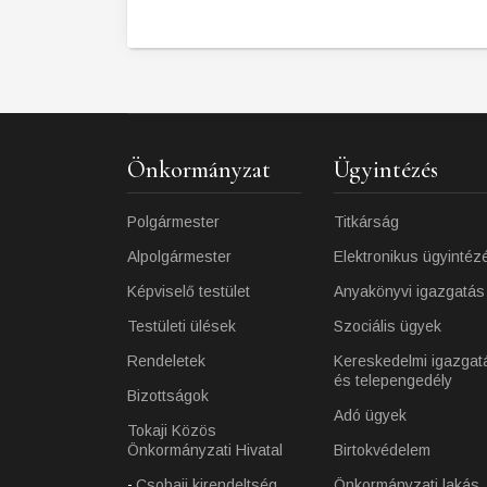
Önkormányzat
Ügyintézés
Polgármester
Titkárság
Alpolgármester
Elektronikus ügyintéz
Képviselő testület
Anyakönyvi igazgatás
Testületi ülések
Szociális ügyek
Rendeletek
Kereskedelmi igazgat
és telepengedély
Bizottságok
Adó ügyek
Tokaji Közös
Önkormányzati Hivatal
Birtokvédelem
Csobaji kirendeltség
Önkormányzati lakás