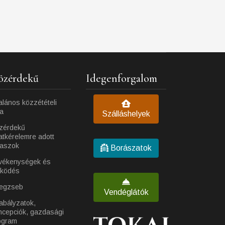
özérdekű
Idegenforgalom
alános közzétételi
ta
Szálláshelyek
zérdekű
atkérelemre adott
laszok
Borászatok
vékenységek és
ködés
egzseb
Vendéglátók
abályzatok,
ncepciók, gazdasági
ogram