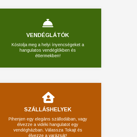
VENDÉGLÁTÓK
Kóstolja meg a helyi ínyencségeket a
hangulatos vendéglőkben és
éttermekben!
SZÁLLÁSHELYEK
Pihenjen egy elegáns szállodában, vagy
élvezze a vidéki hangulatot egy
vendégházban. Válassza Tokajt és
élvezze a varázsát!