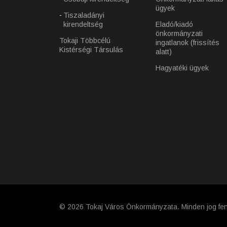
ügyek
Tiszaladányi
kirendeltség
Eladó/kiadó
önkormányzati
Tokaji Többcélú
ingatlanok (frissítés
Kistérségi Társulás
alatt)
Hagyatéki ügyek
© 2026 Tokaj Város Önkormányzata. Minden jog fen