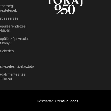
rtnerségi
yeztetések
zbeszerzés
lepülésrendezési
zközök
epülésképi Arculati
zikönyv
zlekedés
atkezelési tájékoztató
adálymentesítési
latkozat
Készítette:
Creative Ideas