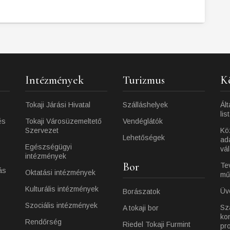
Intézmények
Turizmus
K
Tokaji Járási Hivatal
Szálláshelyek
Ált
lis
és
Tokaji Városüzemeltető
Vendéglátók
Szervezet
Kö
Lehetőségek
ad
Egészségügyi
vá
intézmények
Bor
Te
ás
Oktatási intézmények
mű
Kulturális intézmények
Üv
Borászatok
Szociális intézmények
Sz
A tokaji bor
ko
Rendőrség
Riedel Tokaji Furmint
pr