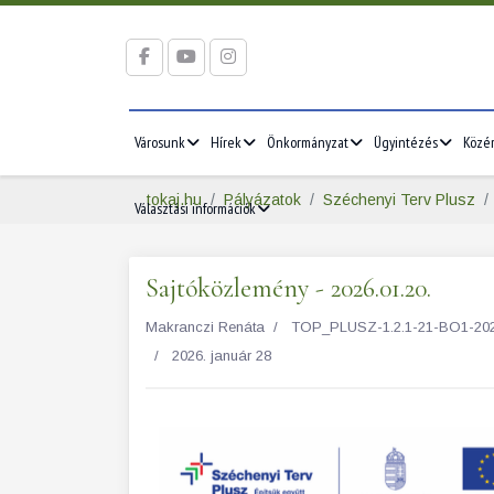
Városunk
Hírek
Önkormányzat
Ügyintézés
Közé
tokaj.hu
Pályázatok
Széchenyi Terv Plusz
Választási információk
Sajtóközlemény - 2026.01.20.
Makranczi Renáta
TOP_PLUSZ-1.2.1-21-BO1-2022-0
2026. január 28