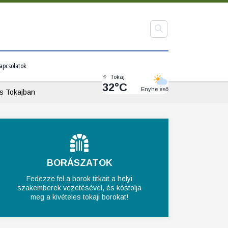
apcsolatok
Tokaj
32°C
Enyhe eső
és Tokajban
BORÁSZATOK
Fedezze fel a borok titkait a helyi
szakemberek vezetésével, és kóstolja
meg a kivételes tokaji borokat!