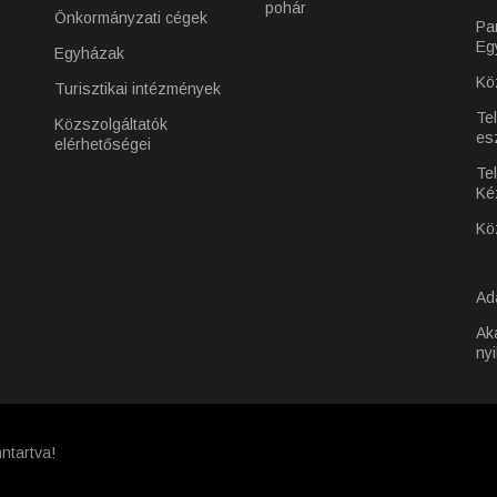
pohár
Önkormányzati cégek
Pa
Eg
Egyházak
Kö
Turisztikai intézmények
Te
Közszolgáltatók
es
elérhetőségei
Tel
Ké
Kö
Ad
Ak
nyi
ntartva!