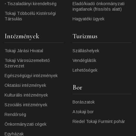
Tiszaladányi kirendeltség
Eladó/kiadó önkormányzati
ingatlanok (frissítés alatt)
Tokaji Többcélú Kistérségi
Társulás
Hagyatéki ügyek
Intézmények
Turizmus
Tokaji Járási Hivatal
Szálláshelyek
Tokaji Városüzemeltető
Vendéglátók
Szervezet
Lehetőségek
Egészségügyi intézmények
Oktatási intézmények
Bor
Kulturális intézmények
Borászatok
Szociális intézmények
A tokaji bor
Rendőrség
Riedel Tokaji Furmint pohár
Önkormányzati cégek
Egyházak