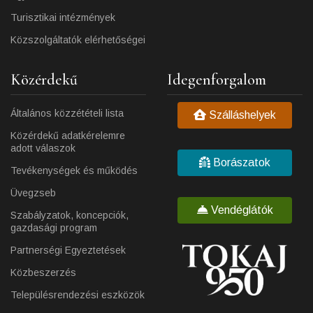
Turisztikai intézmények
Közszolgáltatók elérhetőségei
Közérdekű
Idegenforgalom
Általános közzétételi lista
Szálláshelyek
Közérdekű adatkérelemre
adott válaszok
Borászatok
Tevékenységek és működés
Üvegzseb
Vendéglátók
Szabályzatok, koncepciók,
gazdasági program
Partnerségi Egyeztetések
Közbeszerzés
Településrendezési eszközök