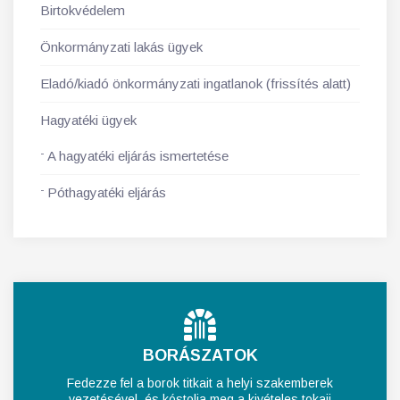
Birtokvédelem
Önkormányzati lakás ügyek
Eladó/kiadó önkormányzati ingatlanok (frissítés alatt)
Hagyatéki ügyek
A hagyatéki eljárás ismertetése
Póthagyatéki eljárás
BORÁSZATOK
Fedezze fel a borok titkait a helyi szakemberek
vezetésével, és kóstolja meg a kivételes tokaji