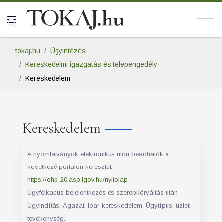
tokaj.hu
Ügyintézés
Kereskedelmi igazgatás és telepengedély
Kereskedelem
Kereskedelem
A nyomtatványok elektronikus úton beadhatók a
következő portálon keresztül:
https://ohp-20.asp.lgov.hu/nyitolap
Ügyfélkapus bejelentkezés és szerepkörváltás után
Ügyindítás, Ágazat: Ipar-kereskedelem, Ügytípus: üzleti
tevékenység.