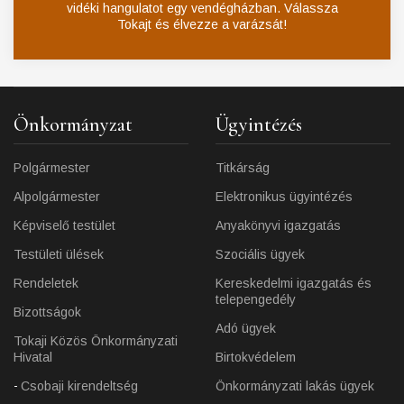
vidéki hangulatot egy vendégházban. Válassza
Tokajt és élvezze a varázsát!
Önkormányzat
Ügyintézés
Polgármester
Titkárság
Alpolgármester
Elektronikus ügyintézés
Képviselő testület
Anyakönyvi igazgatás
Testületi ülések
Szociális ügyek
Rendeletek
Kereskedelmi igazgatás és
telepengedély
Bizottságok
Adó ügyek
Tokaji Közös Önkormányzati
Hivatal
Birtokvédelem
Csobaji kirendeltség
Önkormányzati lakás ügyek