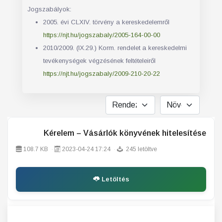
Jogszabályok:
2005. évi CLXIV. törvény a kereskedelemről
https://njt.hu/jogszabaly/2005-164-00-00
2010/2009. (IX.29.) Korm. rendelet a kereskedelmi
tevékenységek végzésének feltételeiről
https://njt.hu/jogszabaly/2009-210-20-22
Kérelem – Vásárlók könyvének hitelesítése
108.7 KB
2023-04-24 17:24
245 letöltve
Letöltés