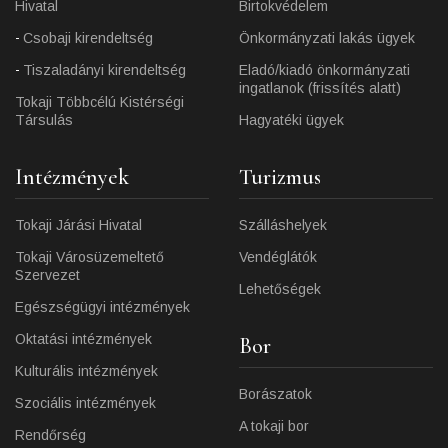
Hivatal
Birtokvédelem
Csobaji kirendeltség
Önkormányzati lakás ügyek
Tiszaladányi kirendeltség
Eladó/kiadó önkormányzati
ingatlanok (frissítés alatt)
Tokaji Többcélú Kistérségi
Társulás
Hagyatéki ügyek
Intézmények
Turizmus
Tokaji Járási Hivatal
Szálláshelyek
Tokaji Városüzemeltető
Vendéglátók
Szervezet
Lehetőségek
Egészségügyi intézmények
Oktatási intézmények
Bor
Kulturális intézmények
Borászatok
Szociális intézmények
A tokaji bor
Rendőrség