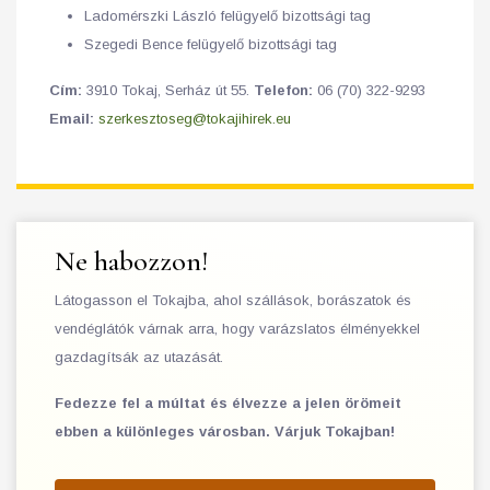
Ladomérszki László felügyelő bizottsági tag
Szegedi Bence felügyelő bizottsági tag
Cím:
3910 Tokaj, Serház út 55.
Telefon:
06 (70) 322-9293
Email:
szerkesztoseg@tokajihirek.eu
Ne habozzon!
Látogasson el Tokajba, ahol szállások, borászatok és
vendéglátók várnak arra, hogy varázslatos élményekkel
gazdagítsák az utazását.
Fedezze fel a múltat és élvezze a jelen örömeit
ebben a különleges városban. Várjuk Tokajban!