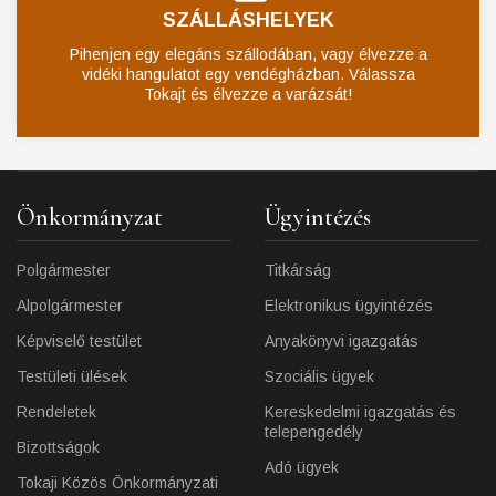
SZÁLLÁSHELYEK
Pihenjen egy elegáns szállodában, vagy élvezze a
vidéki hangulatot egy vendégházban. Válassza
Tokajt és élvezze a varázsát!
Önkormányzat
Ügyintézés
Polgármester
Titkárság
Alpolgármester
Elektronikus ügyintézés
Képviselő testület
Anyakönyvi igazgatás
Testületi ülések
Szociális ügyek
Rendeletek
Kereskedelmi igazgatás és
telepengedély
Bizottságok
Adó ügyek
Tokaji Közös Önkormányzati