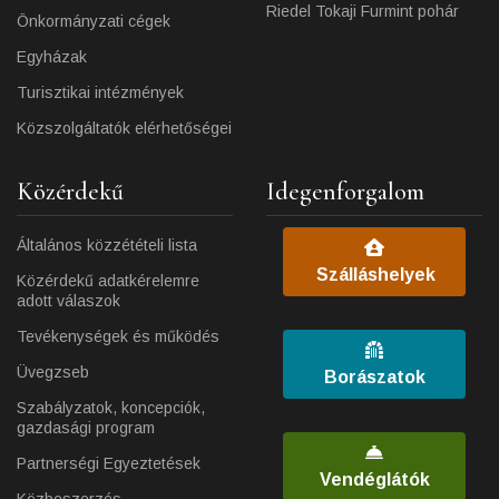
Riedel Tokaji Furmint pohár
Önkormányzati cégek
Egyházak
Turisztikai intézmények
Közszolgáltatók elérhetőségei
Közérdekű
Idegenforgalom
Általános közzétételi lista
Szálláshelyek
Közérdekű adatkérelemre
adott válaszok
Tevékenységek és működés
Üvegzseb
Borászatok
Szabályzatok, koncepciók,
gazdasági program
Partnerségi Egyeztetések
Vendéglátók