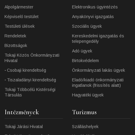
Alpolgármester
Elektronikus ügyintézés
Képviselő testület
Anyakönyvi igazgatás
Testületi ülések
Szociális ügyek
Rendeletek
Kereskedelmi igazgatás és
telepengedély
Bizottságok
Adó ügyek
Tokaji Közös Önkormányzati
Hivatal
Birtokvédelem
Csobaji kirendeltség
Önkormányzati lakás ügyek
Tiszaladányi kirendeltség
Eladó/kiadó önkormányzati
ingatlanok (frissítés alatt)
Tokaji Többcélú Kistérségi
Társulás
Hagyatéki ügyek
Intézmények
Turizmus
Tokaji Járási Hivatal
Szálláshelyek