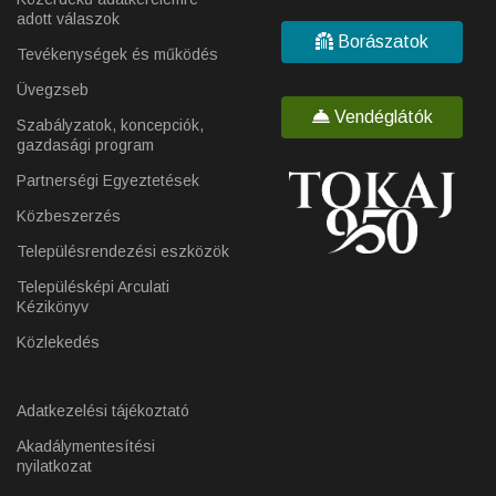
adott válaszok
Borászatok
Tevékenységek és működés
Üvegzseb
Vendéglátók
Szabályzatok, koncepciók,
gazdasági program
Partnerségi Egyeztetések
Közbeszerzés
Településrendezési eszközök
Településképi Arculati
Kézikönyv
Közlekedés
Adatkezelési tájékoztató
Akadálymentesítési
nyilatkozat