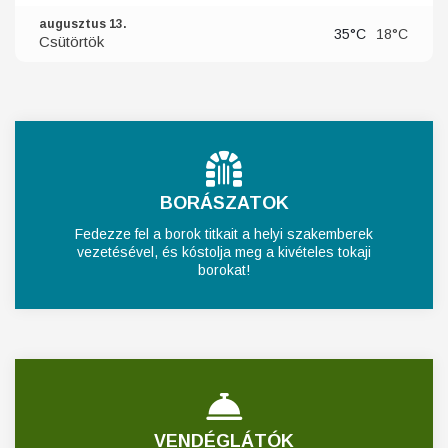
augusztus 13.
35°C
18°C
Csütörtök
BORÁSZATOK
Fedezze fel a borok titkait a helyi szakemberek
vezetésével, és kóstolja meg a kivételes tokaji
borokat!
VENDÉGLÁTÓK