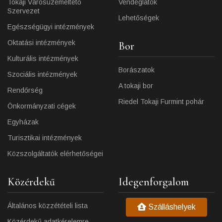
Tokaji Városüzemeltető
Vendéglátók
Szervezet
Lehetőségek
Egészségügyi intézmények
Oktatási intézmények
Bor
Kulturális intézmények
Borászatok
Szociális intézmények
A tokaji bor
Rendőrség
Riedel Tokaji Furmint pohár
Önkormányzati cégek
Egyházak
Turisztikai intézmények
Közszolgáltatók elérhetőségei
Közérdekű
Idegenforgalom
Általános közzétételi lista
Szálláshelyek
Közérdekű adatkérelemre