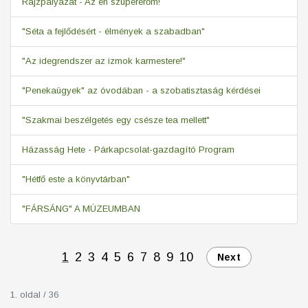
Rajzpályázat - Az én szupererőm!
"Séta a fejlődésért - élmények a szabadban"
"Az idegrendszer az izmok karmestere!"
"Penekaügyek" az óvodában - a szobatisztaság kérdései
"Szakmai beszélgetés egy csésze tea mellett"
Házasság Hete - Párkapcsolat-gazdagító Program
"Hétfő este a könyvtárban"
"FÁRSÁNG" A MÚZEUMBAN
1
2
3
4
5
6
7
8
9
10
Next
1. oldal / 36