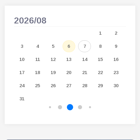
2026/08
202
5
1
2
12
3
4
5
6
7
8
9
7
19
10
11
12
13
14
15
16
14
26
17
18
19
20
21
22
23
21
24
25
26
27
28
29
30
28
31