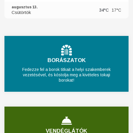
augusztus 13.
34°C
17°C
Csütörtök
BORÁSZATOK
Fedezze fel a borok titkait a helyi szakemberek
vezetésével, és kóstolja meg a kivételes tokaji
borokat!
VENDÉGLÁTÓK