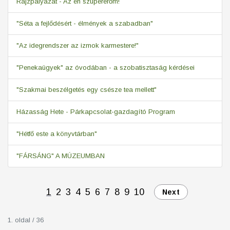
Rajzpályázat - Az én szupererőm!
"Séta a fejlődésért - élmények a szabadban"
"Az idegrendszer az izmok karmestere!"
"Penekaügyek" az óvodában - a szobatisztaság kérdései
"Szakmai beszélgetés egy csésze tea mellett"
Házasság Hete - Párkapcsolat-gazdagító Program
"Hétfő este a könyvtárban"
"FÁRSÁNG" A MÚZEUMBAN
1
2
3
4
5
6
7
8
9
10
Next
1. oldal / 36