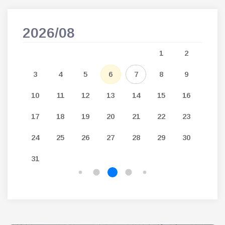
2026/08
202
5
1
2
12
3
4
5
6
7
8
9
7
19
10
11
12
13
14
15
16
14
26
17
18
19
20
21
22
23
21
24
25
26
27
28
29
30
28
31