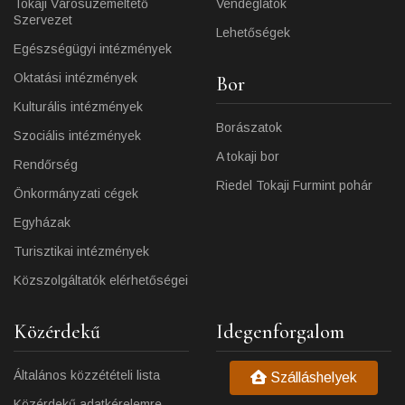
Tokaji Városüzemeltető
Vendéglátók
Szervezet
Lehetőségek
Egészségügyi intézmények
Oktatási intézmények
Bor
Kulturális intézmények
Borászatok
Szociális intézmények
A tokaji bor
Rendőrség
Riedel Tokaji Furmint pohár
Önkormányzati cégek
Egyházak
Turisztikai intézmények
Közszolgáltatók elérhetőségei
Közérdekű
Idegenforgalom
Általános közzétételi lista
Szálláshelyek
Közérdekű adatkérelemre