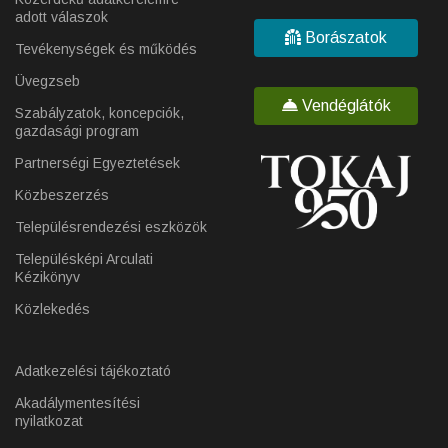
adott válaszok
Borászatok
Tevékenységek és működés
Üvegzseb
Vendéglátók
Szabályzatok, koncepciók,
gazdasági program
Partnerségi Egyeztetések
Közbeszerzés
Településrendezési eszközök
Településképi Arculati
Kézikönyv
Közlekedés
Adatkezelési tájékoztató
Akadálymentesítési
nyilatkozat