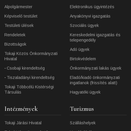
Alpolgármester
Elektronikus ügyintézés
Képviselő testület
Anyakönyvi igazgatás
Testületi ülések
Szociális ügyek
Rendeletek
Kereskedelmi igazgatás és
telepengedély
Bizottságok
Adó ügyek
Tokaji Közös Önkormányzati
Hivatal
Birtokvédelem
Csobaji kirendeltség
Önkormányzati lakás ügyek
Tiszaladányi kirendeltség
Eladó/kiadó önkormányzati
ingatlanok (frissítés alatt)
Tokaji Többcélú Kistérségi
Társulás
Hagyatéki ügyek
Intézmények
Turizmus
Tokaji Járási Hivatal
Szálláshelyek