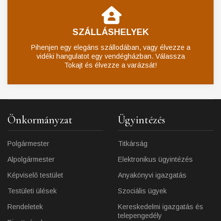
SZÁLLÁSHELYEK
Pihenjen egy elegáns szállodában, vagy élvezze a
vidéki hangulatot egy vendégházban. Válassza
Tokajt és élvezze a varázsát!
Önkormányzat
Ügyintézés
Polgármester
Titkárság
Alpolgármester
Elektronikus ügyintézés
Képviselő testület
Anyakönyvi igazgatás
Testületi ülések
Szociális ügyek
Rendeletek
Kereskedelmi igazgatás és
telepengedély