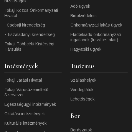
Bizottságok
Adó ügyek
Tokaji Közös Önkormányzati
Hivatal
Birtokvédelem
Csobaji kirendeltség
Önkormányzati lakás ügyek
Tiszaladányi kirendeltség
Eladó/kiadó önkormányzati
ingatlanok (frissítés alatt)
Tokaji Többcélú Kistérségi
Társulás
Hagyatéki ügyek
Intézmények
Turizmus
Tokaji Járási Hivatal
Szálláshelyek
Tokaji Városüzemeltető
Vendéglátók
Szervezet
Lehetőségek
Egészségügyi intézmények
Oktatási intézmények
Bor
Kulturális intézmények
Borászatok