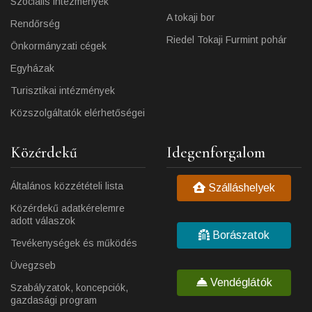
Szociális intézmények
A tokaji bor
Rendőrség
Riedel Tokaji Furmint pohár
Önkormányzati cégek
Egyházak
Turisztikai intézmények
Közszolgáltatók elérhetőségei
Közérdekű
Idegenforgalom
Általános közzétételi lista
Szálláshelyek
Közérdekű adatkérelemre
adott válaszok
Borászatok
Tevékenységek és működés
Üvegzseb
Vendéglátók
Szabályzatok, koncepciók,
gazdasági program