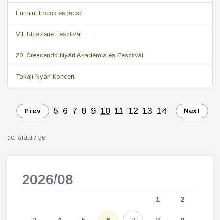
Furmint fröccs és lecsó
VII. Utcazene Fesztivál
20. Crescendo Nyári Akadémia és Fesztivál
Tokaji Nyári Koncert
5
6
7
8
9
10
11
12
13
14
Prev
Next
10. oldal / 36
2026/08
202
5
1
2
12
3
4
5
6
7
8
9
7