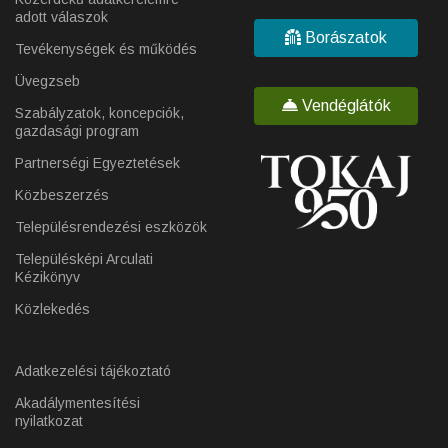
adott válaszok
Borászatok
Tevékenységek és működés
Üvegzseb
Vendéglátók
Szabályzatok, koncepciók,
gazdasági program
Partnerségi Egyeztetések
Közbeszerzés
Településrendezési eszközök
Településképi Arculati
Kézikönyv
Közlekedés
Adatkezelési tájékoztató
Akadálymentesítési
nyilatkozat