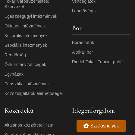
Tokaji Városüzemeltető
Vendéglátók
Szervezet
Lehetőségek
Egészségügyi intézmények
Oktatási intézmények
Bor
Kulturális intézmények
Borászatok
Szociális intézmények
A tokaji bor
Rendőrség
Riedel Tokaji Furmint pohár
Önkormányzati cégek
Egyházak
Turisztikai intézmények
Közszolgáltatók elérhetőségei
Közérdekű
Idegenforgalom
Általános közzétételi lista
Szálláshelyek
Közérdekű adatkérelemre