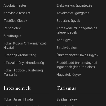
Alpolgármester
Elektronikus ügyintézés
Képviselő testület
Anyakönyvi igazgatás
Testületi ülések
Szociális ügyek
Rendeletek
Kereskedelmi igazgatás és
telepengedély
Bizottságok
Adó ügyek
Tokaji Közös Önkormányzati
Hivatal
Birtokvédelem
Csobaji kirendeltség
Önkormányzati lakás ügyek
Tiszaladányi kirendeltség
Eladó/kiadó önkormányzati
ingatlanok (frissítés alatt)
Tokaji Többcélú Kistérségi
Társulás
Hagyatéki ügyek
Intézmények
Turizmus
Tokaji Járási Hivatal
Szálláshelyek