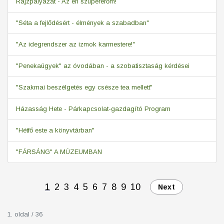
Rajzpályázat - Az én szupererőm!
"Séta a fejlődésért - élmények a szabadban"
"Az idegrendszer az izmok karmestere!"
"Penekaügyek" az óvodában - a szobatisztaság kérdései
"Szakmai beszélgetés egy csésze tea mellett"
Házasság Hete - Párkapcsolat-gazdagító Program
"Hétfő este a könyvtárban"
"FÁRSÁNG" A MÚZEUMBAN
1
2
3
4
5
6
7
8
9
10
Next
1. oldal / 36