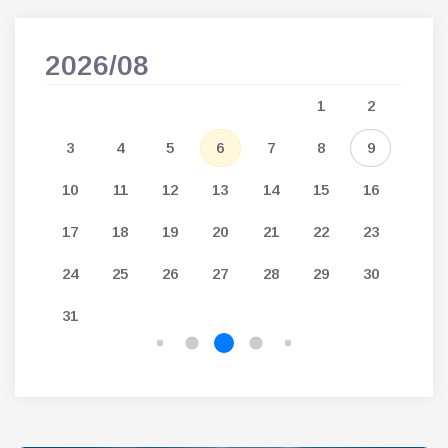
2026/08
202
5
1
2
12
3
4
5
6
7
8
9
7
19
10
11
12
13
14
15
16
14
26
17
18
19
20
21
22
23
21
24
25
26
27
28
29
30
28
31