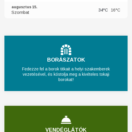
augusztus 15.
34°C
16°C
Szombat
BORÁSZATOK
Fedezze fel a borok titkait a helyi szakemberek
vezetésével, és kóstolja meg a kivételes tokaji
borokat!
VENDÉGLÁTÓK