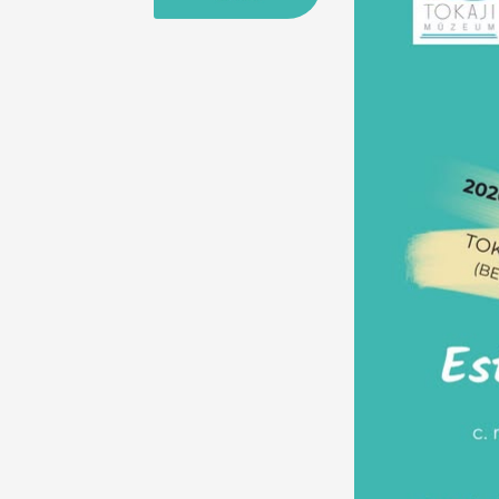
25
26
27
28
29
30
31
29
30