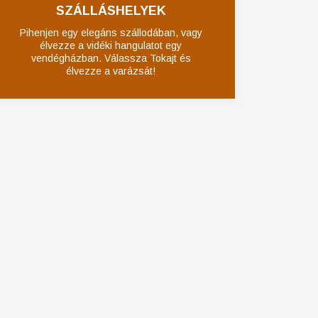
SZÁLLÁSHELYEK
Pihenjen egy elegáns szállodában, vagy
élvezze a vidéki hangulatot egy
vendégházban. Válassza Tokajt és
élvezze a varázsát!