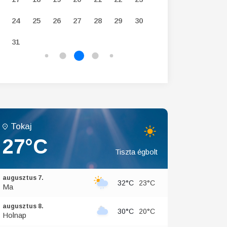
24
25
26
27
28
29
30
28
29
30
31
Tokaj
27°C
Tiszta égbolt
augusztus 7.
32°C
23°C
Ma
augusztus 8.
30°C
20°C
Holnap