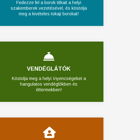
Fedezze fel a borok titkait a helyi
szakemberek vezetésével, és kóstolja
meg a kivételes tokaji borokat!
VENDÉGLÁTÓK
Kóstolja meg a helyi ínyencségeket a
hangulatos vendéglőkben és
éttermekben!