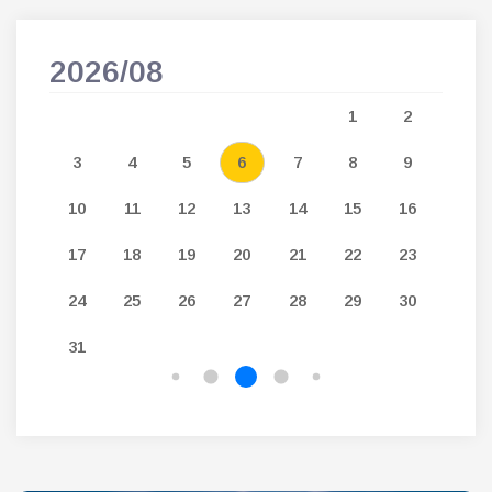
2026/08
202
5
1
2
12
3
4
5
6
7
8
9
7
19
10
11
12
13
14
15
16
14
26
17
18
19
20
21
22
23
21
24
25
26
27
28
29
30
28
31