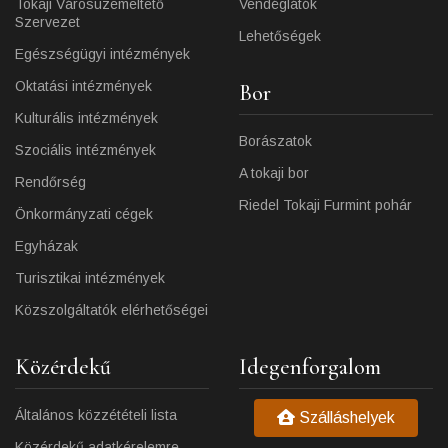
Tokaji Városüzemeltető
Vendéglátók
Szervezet
Lehetőségek
Egészségügyi intézmények
Oktatási intézmények
Bor
Kulturális intézmények
Borászatok
Szociális intézmények
A tokaji bor
Rendőrség
Riedel Tokaji Furmint pohár
Önkormányzati cégek
Egyházak
Turisztikai intézmények
Közszolgáltatók elérhetőségei
Közérdekű
Idegenforgalom
Általános közzétételi lista
Szálláshelyek
Közérdekű adatkérelemre