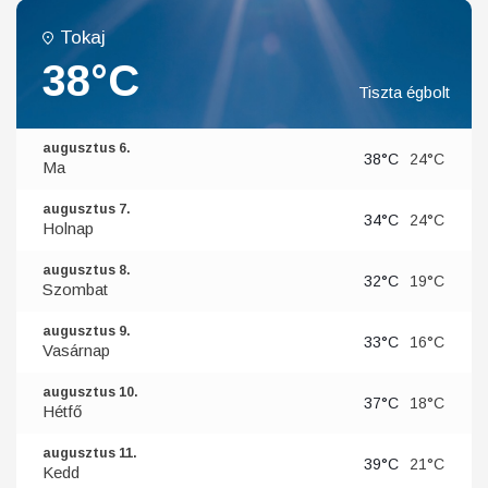
Tokaj
38°C
Tiszta égbolt
augusztus 6.
38°C
24°C
Ma
augusztus 7.
34°C
24°C
Holnap
augusztus 8.
32°C
19°C
Szombat
augusztus 9.
33°C
16°C
Vasárnap
augusztus 10.
37°C
18°C
Hétfő
augusztus 11.
39°C
21°C
Kedd