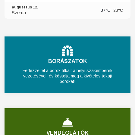
augusztus 12.
37°C
23°C
Szerda
BORÁSZATOK
Fedezze fel a borok titkait a helyi szakemberek
vezetésével, és kóstolja meg a kivételes tokaji
borokat!
VENDÉGLÁTÓK