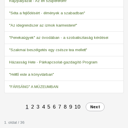
Rajzpályázat - Az én szupererőm!
"Séta a fejlődésért - élmények a szabadban"
"Az idegrendszer az izmok karmestere!"
"Penekaügyek" az óvodában - a szobatisztaság kérdései
"Szakmai beszélgetés egy csésze tea mellett"
Házasság Hete - Párkapcsolat-gazdagító Program
"Hétfő este a könyvtárban"
"FÁRSÁNG" A MÚZEUMBAN
1
2
3
4
5
6
7
8
9
10
Next
1. oldal / 36