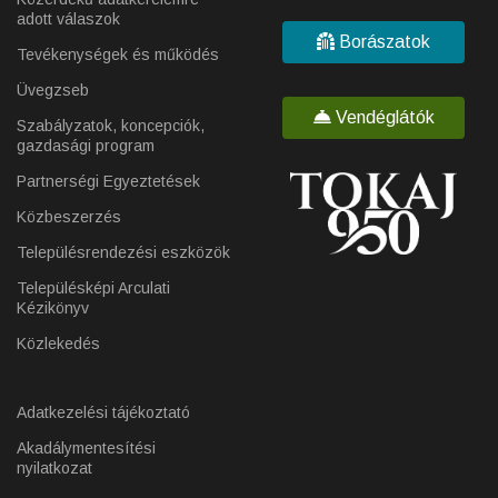
adott válaszok
Borászatok
Tevékenységek és működés
Üvegzseb
Vendéglátók
Szabályzatok, koncepciók,
gazdasági program
Partnerségi Egyeztetések
Közbeszerzés
Településrendezési eszközök
Településképi Arculati
Kézikönyv
Közlekedés
Adatkezelési tájékoztató
Akadálymentesítési
nyilatkozat