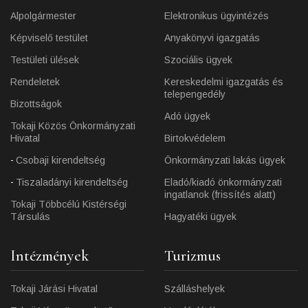
Alpolgármester
Elektronikus ügyintézés
Képviselő testület
Anyakönyvi igazgatás
Testületi ülések
Szociális ügyek
Rendeletek
Kereskedelmi igazgatás és
telepengedély
Bizottságok
Adó ügyek
Tokaji Közös Önkormányzati
Hivatal
Birtokvédelem
Csobaji kirendeltség
Önkormányzati lakás ügyek
Tiszaladányi kirendeltség
Eladó/kiadó önkormányzati
ingatlanok (frissítés alatt)
Tokaji Többcélú Kistérségi
Társulás
Hagyatéki ügyek
Intézmények
Turizmus
Tokaji Járási Hivatal
Szálláshelyek