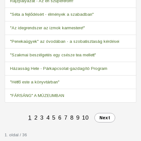
Rajzpályázat - Az én szupererőm!
"Séta a fejlődésért - élmények a szabadban"
"Az idegrendszer az izmok karmestere!"
"Penekaügyek" az óvodában - a szobatisztaság kérdései
"Szakmai beszélgetés egy csésze tea mellett"
Házasság Hete - Párkapcsolat-gazdagító Program
"Hétfő este a könyvtárban"
"FÁRSÁNG" A MÚZEUMBAN
1
2
3
4
5
6
7
8
9
10
Next
1. oldal / 36