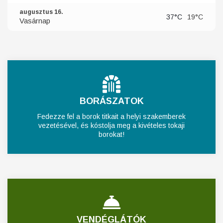
augusztus 16.
37°C
19°C
Vasárnap
BORÁSZATOK
Fedezze fel a borok titkait a helyi szakemberek
vezetésével, és kóstolja meg a kivételes tokaji
borokat!
VENDÉGLÁTÓK