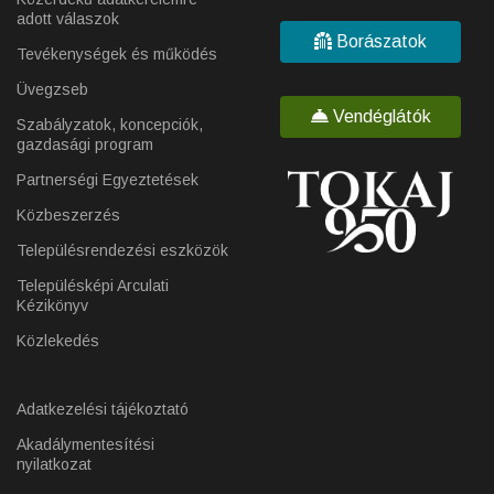
adott válaszok
Borászatok
Tevékenységek és működés
Üvegzseb
Vendéglátók
Szabályzatok, koncepciók,
gazdasági program
Partnerségi Egyeztetések
Közbeszerzés
Településrendezési eszközök
Településképi Arculati
Kézikönyv
Közlekedés
Adatkezelési tájékoztató
Akadálymentesítési
nyilatkozat