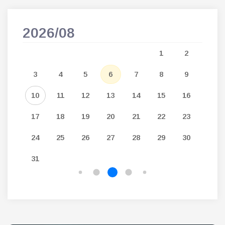
2026/08
202
5
1
2
12
3
4
5
6
7
8
9
7
19
10
11
12
13
14
15
16
14
26
17
18
19
20
21
22
23
21
24
25
26
27
28
29
30
28
31