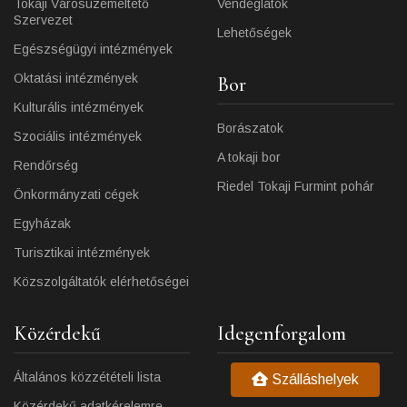
Tokaji Városüzemeltető
Vendéglátók
Szervezet
Lehetőségek
Egészségügyi intézmények
Oktatási intézmények
Bor
Kulturális intézmények
Borászatok
Szociális intézmények
A tokaji bor
Rendőrség
Riedel Tokaji Furmint pohár
Önkormányzati cégek
Egyházak
Turisztikai intézmények
Közszolgáltatók elérhetőségei
Közérdekű
Idegenforgalom
Általános közzétételi lista
Szálláshelyek
Közérdekű adatkérelemre