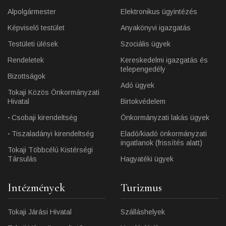
Alpolgármester
Elektronikus ügyintézés
Képviselő testület
Anyakönyvi igazgatás
Testületi ülések
Szociális ügyek
Rendeletek
Kereskedelmi igazgatás és
telepengedély
Bizottságok
Adó ügyek
Tokaji Közös Önkormányzati
Hivatal
Birtokvédelem
Csobaji kirendeltség
Önkormányzati lakás ügyek
Tiszaladányi kirendeltség
Eladó/kiadó önkormányzati
ingatlanok (frissítés alatt)
Tokaji Többcélú Kistérségi
Társulás
Hagyatéki ügyek
Intézmények
Turizmus
Tokaji Járási Hivatal
Szálláshelyek