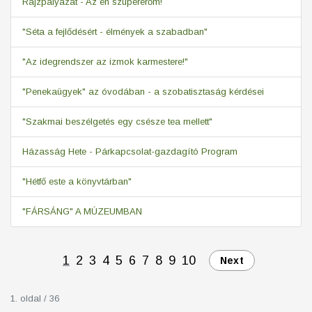
Rajzpályázat - Az én szupererőm!
"Séta a fejlődésért - élmények a szabadban"
"Az idegrendszer az izmok karmestere!"
"Penekaügyek" az óvodában - a szobatisztaság kérdései
"Szakmai beszélgetés egy csésze tea mellett"
Házasság Hete - Párkapcsolat-gazdagító Program
"Hétfő este a könyvtárban"
"FÁRSÁNG" A MÚZEUMBAN
1
2
3
4
5
6
7
8
9
10
Next
1. oldal / 36