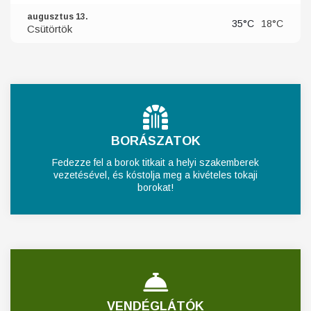
augusztus 13.
35°C
18°C
Csütörtök
BORÁSZATOK
Fedezze fel a borok titkait a helyi szakemberek
vezetésével, és kóstolja meg a kivételes tokaji
borokat!
VENDÉGLÁTÓK