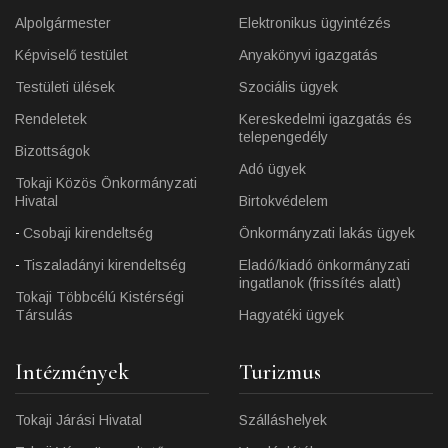
Alpolgármester
Elektronikus ügyintézés
Képviselő testület
Anyakönyvi igazgatás
Testületi ülések
Szociális ügyek
Rendeletek
Kereskedelmi igazgatás és
telepengedély
Bizottságok
Adó ügyek
Tokaji Közös Önkormányzati
Hivatal
Birtokvédelem
Csobaji kirendeltség
Önkormányzati lakás ügyek
Tiszaladányi kirendeltség
Eladó/kiadó önkormányzati
ingatlanok (frissítés alatt)
Tokaji Többcélú Kistérségi
Társulás
Hagyatéki ügyek
Intézmények
Turizmus
Tokaji Járási Hivatal
Szálláshelyek