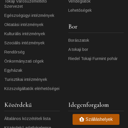
Tokaji Városüzemeltető
Vendéglátók
Szervezet
Lehetőségek
Egészségügyi intézmények
Oktatási intézmények
Bor
Kulturális intézmények
Borászatok
Szociális intézmények
A tokaji bor
Rendőrség
Riedel Tokaji Furmint pohár
Önkormányzati cégek
Egyházak
Turisztikai intézmények
Közszolgáltatók elérhetőségei
Közérdekű
Idegenforgalom
Általános közzétételi lista
Szálláshelyek
Közérdekű adatkérelemre