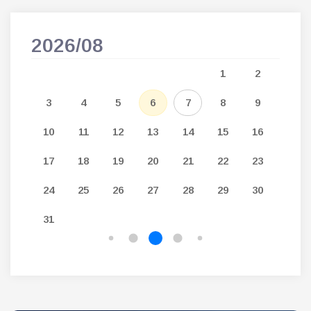
2026/08
202
5
1
2
12
3
4
5
6
7
8
9
7
19
10
11
12
13
14
15
16
14
26
17
18
19
20
21
22
23
21
24
25
26
27
28
29
30
28
31