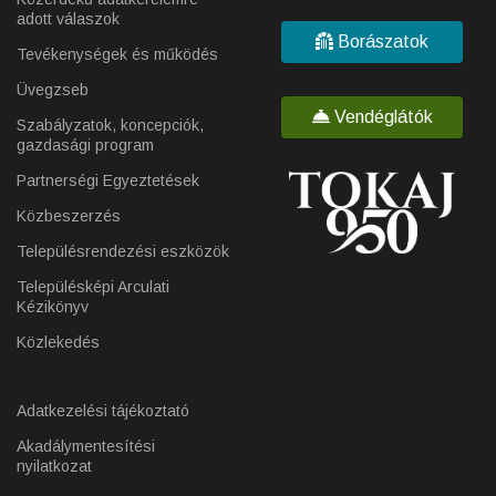
adott válaszok
Borászatok
Tevékenységek és működés
Üvegzseb
Vendéglátók
Szabályzatok, koncepciók,
gazdasági program
Partnerségi Egyeztetések
Közbeszerzés
Településrendezési eszközök
Településképi Arculati
Kézikönyv
Közlekedés
Adatkezelési tájékoztató
Akadálymentesítési
nyilatkozat