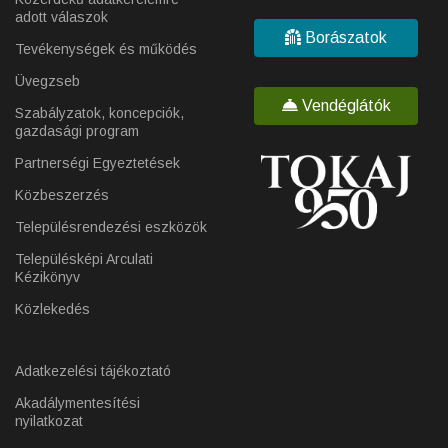
adott válaszok
Borászatok
Tevékenységek és működés
Üvegzseb
Vendéglátók
Szabályzatok, koncepciók,
gazdasági program
Partnerségi Egyeztetések
Közbeszerzés
Településrendezési eszközök
Településképi Arculati
Kézikönyv
Közlekedés
Adatkezelési tájékoztató
Akadálymentesítési
nyilatkozat