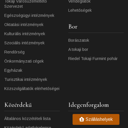
Tokaji Városüzemeltető
Vendéglátók
Szervezet
Lehetőségek
Egészségügyi intézmények
Oktatási intézmények
Bor
Kulturális intézmények
Borászatok
Szociális intézmények
A tokaji bor
Rendőrség
Riedel Tokaji Furmint pohár
Önkormányzati cégek
Egyházak
Turisztikai intézmények
Közszolgáltatók elérhetőségei
Közérdekű
Idegenforgalom
Általános közzétételi lista
Szálláshelyek
Közérdekű adatkérelemre