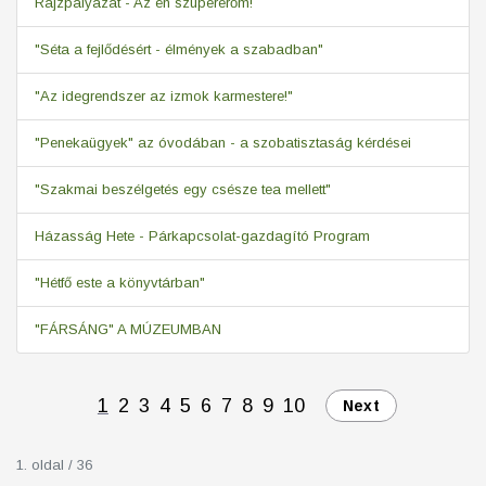
Rajzpályázat - Az én szupererőm!
"Séta a fejlődésért - élmények a szabadban"
"Az idegrendszer az izmok karmestere!"
"Penekaügyek" az óvodában - a szobatisztaság kérdései
"Szakmai beszélgetés egy csésze tea mellett"
Házasság Hete - Párkapcsolat-gazdagító Program
"Hétfő este a könyvtárban"
"FÁRSÁNG" A MÚZEUMBAN
1
2
3
4
5
6
7
8
9
10
Next
1. oldal / 36