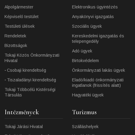
Alpolgármester
Elektronikus ügyintézés
Képviselő testület
Anyakönyvi igazgatás
Testületi ülések
Szociális ügyek
Rendeletek
Kereskedelmi igazgatás és
telepengedély
Bizottságok
Adó ügyek
Tokaji Közös Önkormányzati
Hivatal
Birtokvédelem
Csobaji kirendeltség
Önkormányzati lakás ügyek
Tiszaladányi kirendeltség
Eladó/kiadó önkormányzati
ingatlanok (frissítés alatt)
Tokaji Többcélú Kistérségi
Társulás
Hagyatéki ügyek
Intézmények
Turizmus
Tokaji Járási Hivatal
Szálláshelyek