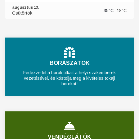
augusztus 13.
35°C
18°C
Csütörtök
BORÁSZATOK
Fedezze fel a borok titkait a helyi szakemberek
vezetésével, és kóstolja meg a kivételes tokaji
borokat!
VENDÉGLÁTÓK