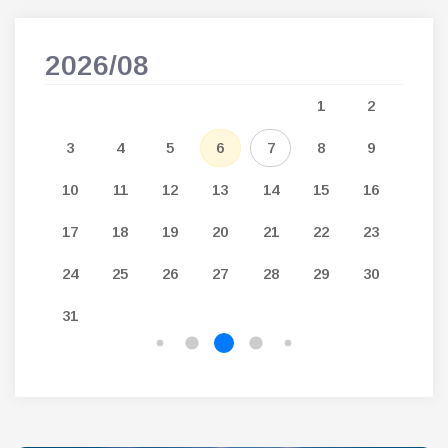
2026/08
202
5
1
2
12
3
4
5
6
7
8
9
7
19
10
11
12
13
14
15
16
14
26
17
18
19
20
21
22
23
21
24
25
26
27
28
29
30
28
31