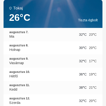
Tokaj
26°C
Tiszta égbolt
augusztus 7.
32°C
23°C
Ma
augusztus 8.
30°C
20°C
Holnap
augusztus 9.
32°C
17°C
Vasárnap
augusztus 10.
36°C
19°C
Hétfő
augusztus 11.
38°C
21°C
Kedd
augusztus 12.
32°C
20°C
Szerda