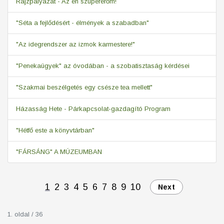
Rajzpályázat - Az én szupererőm!
"Séta a fejlődésért - élmények a szabadban"
"Az idegrendszer az izmok karmestere!"
"Penekaügyek" az óvodában - a szobatisztaság kérdései
"Szakmai beszélgetés egy csésze tea mellett"
Házasság Hete - Párkapcsolat-gazdagító Program
"Hétfő este a könyvtárban"
"FÁRSÁNG" A MÚZEUMBAN
1
2
3
4
5
6
7
8
9
10
Next
1. oldal / 36