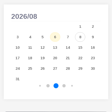
2026/08
202
5
1
2
12
3
4
5
6
7
8
9
7
19
10
11
12
13
14
15
16
14
26
17
18
19
20
21
22
23
21
24
25
26
27
28
29
30
28
31