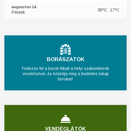
augusztus 14.
35°C
17°C
Péntek
BORÁSZATOK
Fedezze fel a borok titkait a helyi szakemberek
vezetésével, és kóstolja meg a kivételes tokaji
borokat!
VENDÉGLÁTÓK