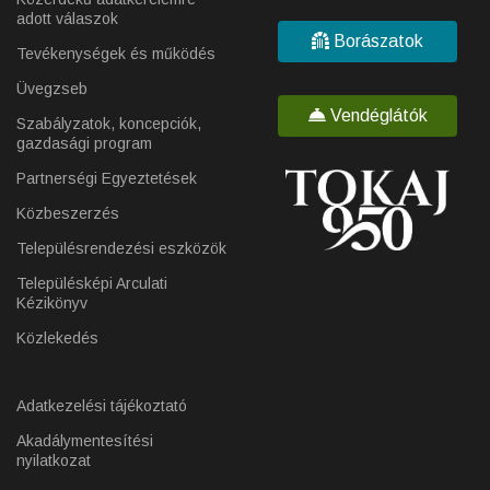
adott válaszok
Borászatok
Tevékenységek és működés
Üvegzseb
Vendéglátók
Szabályzatok, koncepciók,
gazdasági program
Partnerségi Egyeztetések
Közbeszerzés
Településrendezési eszközök
Településképi Arculati
Kézikönyv
Közlekedés
Adatkezelési tájékoztató
Akadálymentesítési
nyilatkozat