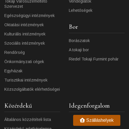
Tokaji Városüzemeltető
Vendéglátók
Szervezet
Lehetőségek
Egészségügyi intézmények
Oktatási intézmények
Bor
Kulturális intézmények
Borászatok
Szociális intézmények
A tokaji bor
Rendőrség
Riedel Tokaji Furmint pohár
Önkormányzati cégek
Egyházak
Turisztikai intézmények
Közszolgáltatók elérhetőségei
Közérdekű
Idegenforgalom
Általános közzétételi lista
Szálláshelyek
Közérdekű adatkérelemre