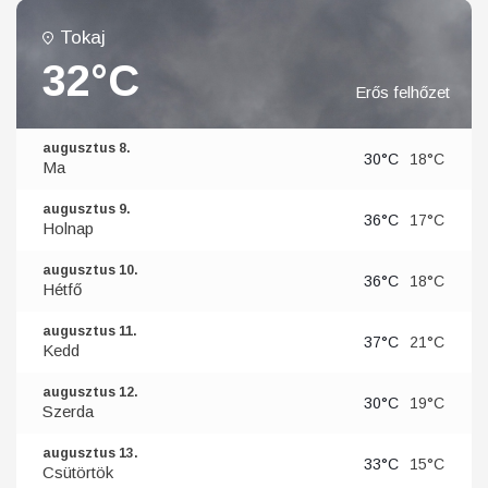
Tokaj
32°C
Erős felhőzet
augusztus 8.
30°C
18°C
Ma
augusztus 9.
36°C
17°C
Holnap
augusztus 10.
36°C
18°C
Hétfő
augusztus 11.
37°C
21°C
Kedd
augusztus 12.
30°C
19°C
Szerda
augusztus 13.
33°C
15°C
Csütörtök