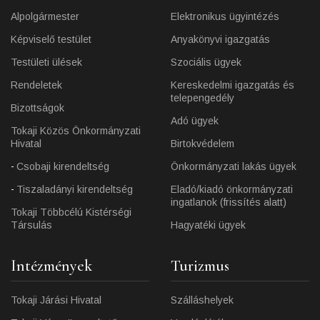
Alpolgármester
Elektronikus ügyintézés
Képviselő testület
Anyakönyvi igazgatás
Testületi ülések
Szociális ügyek
Rendeletek
Kereskedelmi igazgatás és
telepengedély
Bizottságok
Adó ügyek
Tokaji Közös Önkormányzati
Hivatal
Birtokvédelem
Csobaji kirendeltség
Önkormányzati lakás ügyek
Tiszaladányi kirendeltség
Eladó/kiadó önkormányzati
ingatlanok (frissítés alatt)
Tokaji Többcélú Kistérségi
Társulás
Hagyatéki ügyek
Intézmények
Turizmus
Tokaji Járási Hivatal
Szálláshelyek