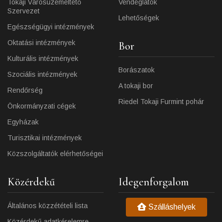
Tokaji Városüzemeltető
Vendéglátók
Szervezet
Lehetőségek
Egészségügyi intézmények
Oktatási intézmények
Bor
Kulturális intézmények
Borászatok
Szociális intézmények
A tokaji bor
Rendőrség
Riedel Tokaji Furmint pohár
Önkormányzati cégek
Egyházak
Turisztikai intézmények
Közszolgáltatók elérhetőségei
Közérdekű
Idegenforgalom
Általános közzétételi lista
Szálláshelyek
Közérdekű adatkérelemre