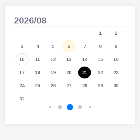
2026/08
202
5
1
2
12
3
4
5
6
7
8
9
7
19
10
11
12
13
14
15
16
14
26
17
18
19
20
21
22
23
21
24
25
26
27
28
29
30
28
31