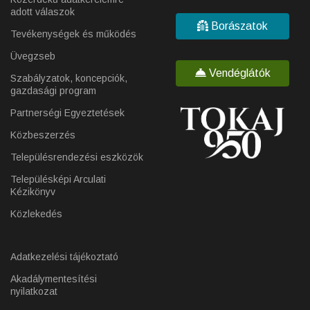
adott válaszok
Borászatok
Tevékenységek és működés
Üvegzseb
Vendéglátók
Szabályzatok, koncepciók,
gazdasági program
Partnerségi Egyeztetések
Közbeszerzés
Településrendezési eszközök
Településképi Arculati
Kézikönyv
Közlekedés
Adatkezelési tájékoztató
Akadálymentesítési
nyilatkozat