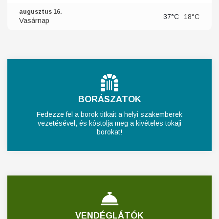
augusztus 16.
37°C
18°C
Vasárnap
BORÁSZATOK
Fedezze fel a borok titkait a helyi szakemberek
vezetésével, és kóstolja meg a kivételes tokaji
borokat!
VENDÉGLÁTÓK