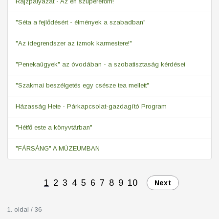
Rajzpályázat - Az én szupererőm!
"Séta a fejlődésért - élmények a szabadban"
"Az idegrendszer az izmok karmestere!"
"Penekaügyek" az óvodában - a szobatisztaság kérdései
"Szakmai beszélgetés egy csésze tea mellett"
Házasság Hete - Párkapcsolat-gazdagító Program
"Hétfő este a könyvtárban"
"FÁRSÁNG" A MÚZEUMBAN
1
2
3
4
5
6
7
8
9
10
Next
1. oldal / 36