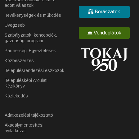
adott válaszok
Borászatok
Tevékenységek és működés
Üvegzseb
Vendéglátók
Szabályzatok, koncepciók,
gazdasági program
Partnerségi Egyeztetések
Közbeszerzés
Településrendezési eszközök
Településképi Arculati
Kézikönyv
Közlekedés
Adatkezelési tájékoztató
Akadálymentesítési
nyilatkozat