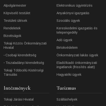
Alpolgármester
Elektronikus ügyintézés
Képviselő testület
Anyakönyvi igazgatás
Testületi ülések
Szociális ügyek
Rendeletek
Kereskedelmi igazgatás és
telepengedély
Bizottságok
Adó ügyek
Tokaji Közös Önkormányzati
Hivatal
Birtokvédelem
Csobaji kirendeltség
Önkormányzati lakás ügyek
Tiszaladányi kirendeltség
Eladó/kiadó önkormányzati
ingatlanok (frissítés alatt)
Tokaji Többcélú Kistérségi
Társulás
Hagyatéki ügyek
Intézmények
Turizmus
Tokaji Járási Hivatal
Szálláshelyek