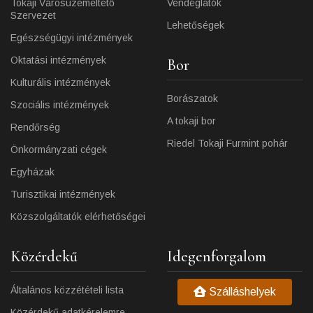
Tokaji Városüzemeltető
Vendéglátók
Szervezet
Lehetőségek
Egészségügyi intézmények
Oktatási intézmények
Bor
Kulturális intézmények
Borászatok
Szociális intézmények
A tokaji bor
Rendőrség
Riedel Tokaji Furmint pohár
Önkormányzati cégek
Egyházak
Turisztikai intézmények
Közszolgáltatók elérhetőségei
Közérdekű
Idegenforgalom
Általános közzétételi lista
Szálláshelyek
Közérdekű adatkérelemre