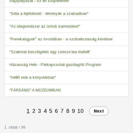
Rajzpályázat - Az én szupererőm!
"Séta a fejlődésért - élmények a szabadban"
"Az idegrendszer az izmok karmestere!"
"Penekaügyek" az óvodában - a szobatisztaság kérdései
"Szakmai beszélgetés egy csésze tea mellett"
Házasság Hete - Párkapcsolat-gazdagító Program
"Hétfő este a könyvtárban"
"FÁRSÁNG" A MÚZEUMBAN
1
2
3
4
5
6
7
8
9
10
Next
1. oldal / 36