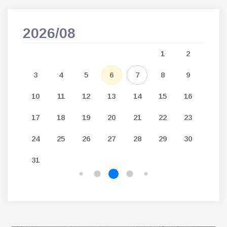
2026/08
202
5
1
2
12
3
4
5
6
7
8
9
7
19
10
11
12
13
14
15
16
14
26
17
18
19
20
21
22
23
21
24
25
26
27
28
29
30
28
31