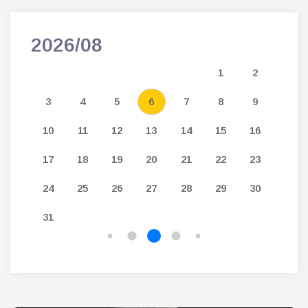
2026/08
202
5
1
2
12
3
4
5
6
7
8
9
7
19
10
11
12
13
14
15
16
14
26
17
18
19
20
21
22
23
21
24
25
26
27
28
29
30
28
31