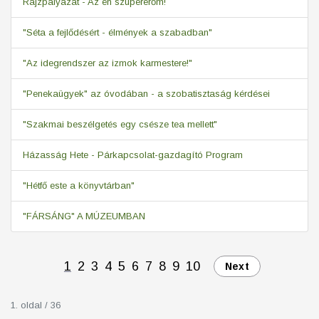
Rajzpályázat - Az én szupererőm!
"Séta a fejlődésért - élmények a szabadban"
"Az idegrendszer az izmok karmestere!"
"Penekaügyek" az óvodában - a szobatisztaság kérdései
"Szakmai beszélgetés egy csésze tea mellett"
Házasság Hete - Párkapcsolat-gazdagító Program
"Hétfő este a könyvtárban"
"FÁRSÁNG" A MÚZEUMBAN
1
2
3
4
5
6
7
8
9
10
Next
1. oldal / 36