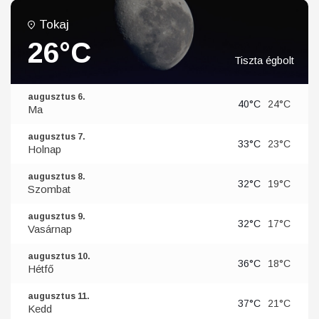
Tokaj
26°C
Tiszta égbolt
augusztus 6.
40°C
24°C
Ma
augusztus 7.
33°C
23°C
Holnap
augusztus 8.
32°C
19°C
Szombat
augusztus 9.
32°C
17°C
Vasárnap
augusztus 10.
36°C
18°C
Hétfő
augusztus 11.
37°C
21°C
Kedd