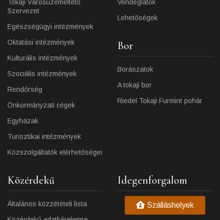
Tokaji Városüzemeltető
Vendéglátók
Szervezet
Lehetőségek
Egészségügyi intézmények
Oktatási intézmények
Bor
Kulturális intézmények
Borászatok
Szociális intézmények
A tokaji bor
Rendőrség
Riedel Tokaji Furmint pohár
Önkormányzati cégek
Egyházak
Turisztikai intézmények
Közszolgáltatók elérhetőségei
Közérdekű
Idegenforgalom
Általános közzétételi lista
Szálláshelyek
Közérdekű adatkérelemre