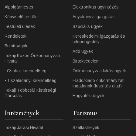
Alpolgármester
Elektronikus ügyintézés
Képviselő testület
Anyakönyvi igazgatás
Testületi ülések
Szociális ügyek
Rendeletek
Kereskedelmi igazgatás és
telepengedély
Bizottságok
Adó ügyek
Tokaji Közös Önkormányzati
Hivatal
Birtokvédelem
Csobaji kirendeltség
Önkormányzati lakás ügyek
Tiszaladányi kirendeltség
Eladó/kiadó önkormányzati
ingatlanok (frissítés alatt)
Tokaji Többcélú Kistérségi
Társulás
Hagyatéki ügyek
Intézmények
Turizmus
Tokaji Járási Hivatal
Szálláshelyek