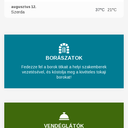
augusztus 12.
37°C
21°C
Szerda
BORÁSZATOK
Fedezze fel a borok titkait a helyi szakemberek
vezetésével, és kóstolja meg a kivételes tokaji
borokat!
VENDÉGLÁTÓK