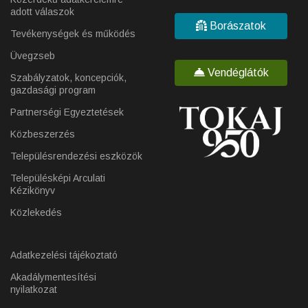
adott válaszok
Borászatok
Tevékenységek és működés
Üvegzseb
Vendéglátók
Szabályzatok, koncepciók,
gazdasági program
Partnerségi Egyeztetések
Közbeszerzés
Településrendezési eszközök
Településképi Arculati
Kézikönyv
Közlekedés
Adatkezelési tájékoztató
Akadálymentesítési
nyilatkozat