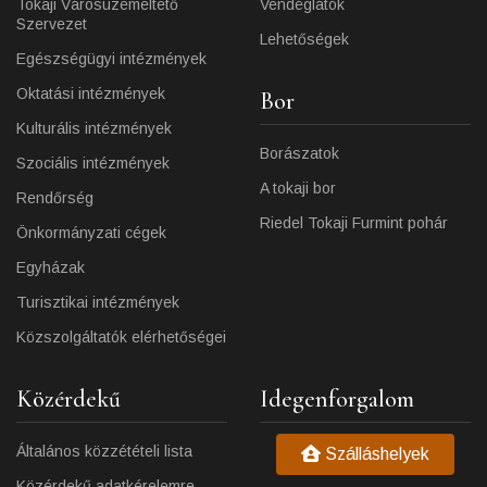
Tokaji Városüzemeltető
Vendéglátók
Szervezet
Lehetőségek
Egészségügyi intézmények
Oktatási intézmények
Bor
Kulturális intézmények
Borászatok
Szociális intézmények
A tokaji bor
Rendőrség
Riedel Tokaji Furmint pohár
Önkormányzati cégek
Egyházak
Turisztikai intézmények
Közszolgáltatók elérhetőségei
Közérdekű
Idegenforgalom
Általános közzétételi lista
Szálláshelyek
Közérdekű adatkérelemre