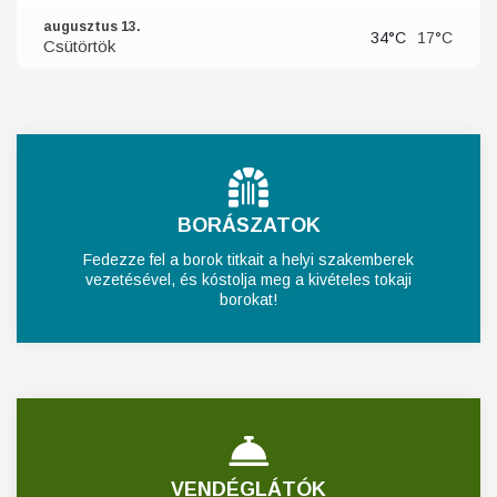
augusztus 13.
34°C
17°C
Csütörtök
BORÁSZATOK
Fedezze fel a borok titkait a helyi szakemberek
vezetésével, és kóstolja meg a kivételes tokaji
borokat!
VENDÉGLÁTÓK