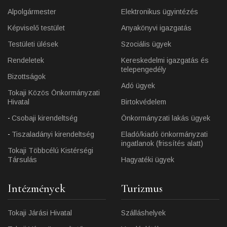
Alpolgármester
Elektronikus ügyintézés
Képviselő testület
Anyakönyvi igazgatás
Testületi ülések
Szociális ügyek
Rendeletek
Kereskedelmi igazgatás és
telepengedély
Bizottságok
Adó ügyek
Tokaji Közös Önkormányzati
Hivatal
Birtokvédelem
Csobaji kirendeltség
Önkormányzati lakás ügyek
Tiszaladányi kirendeltség
Eladó/kiadó önkormányzati
ingatlanok (frissítés alatt)
Tokaji Többcélú Kistérségi
Társulás
Hagyatéki ügyek
Intézmények
Turizmus
Tokaji Járási Hivatal
Szálláshelyek