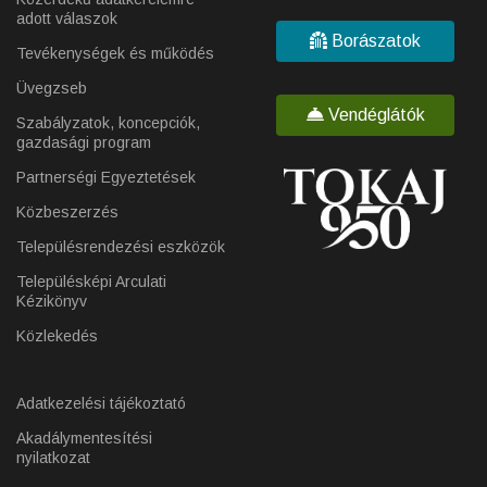
adott válaszok
Borászatok
Tevékenységek és működés
Üvegzseb
Vendéglátók
Szabályzatok, koncepciók,
gazdasági program
Partnerségi Egyeztetések
Közbeszerzés
Településrendezési eszközök
Településképi Arculati
Kézikönyv
Közlekedés
Adatkezelési tájékoztató
Akadálymentesítési
nyilatkozat