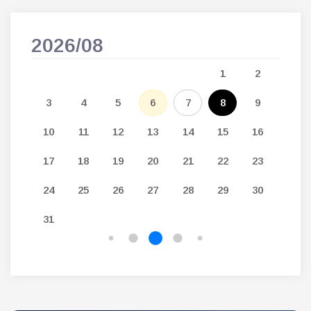
2026/08
202
5
1
2
12
3
4
5
6
7
8
9
7
19
10
11
12
13
14
15
16
14
26
17
18
19
20
21
22
23
21
24
25
26
27
28
29
30
28
31