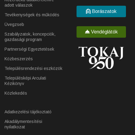
adott válaszok
Borászatok
Tevékenységek és működés
Üvegzseb
Vendéglátók
Szabályzatok, koncepciók,
gazdasági program
Partnerségi Egyeztetések
Közbeszerzés
Településrendezési eszközök
Településképi Arculati
Kézikönyv
Közlekedés
Adatkezelési tájékoztató
Akadálymentesítési
nyilatkozat