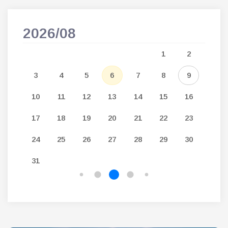
2026/08
202
5
1
2
12
3
4
5
6
7
8
9
7
19
10
11
12
13
14
15
16
14
26
17
18
19
20
21
22
23
21
24
25
26
27
28
29
30
28
31