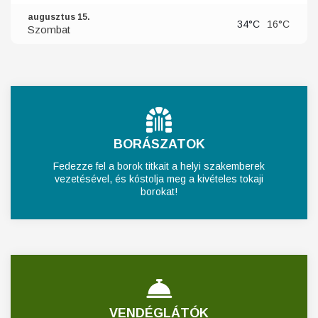
augusztus 15.
34°C
16°C
Szombat
BORÁSZATOK
Fedezze fel a borok titkait a helyi szakemberek
vezetésével, és kóstolja meg a kivételes tokaji
borokat!
VENDÉGLÁTÓK