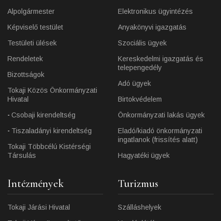
Alpolgármester
Elektronikus ügyintézés
Képviselő testület
Anyakönyvi igazgatás
Testületi ülések
Szociális ügyek
Rendeletek
Kereskedelmi igazgatás és
telepengedély
Bizottságok
Adó ügyek
Tokaji Közös Önkormányzati
Hivatal
Birtokvédelem
Csobaji kirendeltség
Önkormányzati lakás ügyek
Tiszaladányi kirendeltség
Eladó/kiadó önkormányzati
ingatlanok (frissítés alatt)
Tokaji Többcélú Kistérségi
Társulás
Hagyatéki ügyek
Intézmények
Turizmus
Tokaji Járási Hivatal
Szálláshelyek