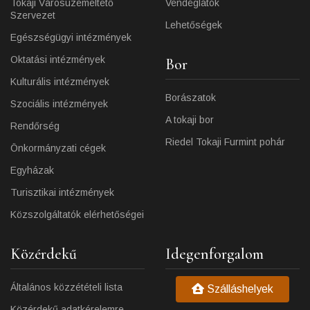
Tokaji Városüzemeltető
Vendéglátók
Szervezet
Lehetőségek
Egészségügyi intézmények
Oktatási intézmények
Bor
Kulturális intézmények
Borászatok
Szociális intézmények
A tokaji bor
Rendőrség
Riedel Tokaji Furmint pohár
Önkormányzati cégek
Egyházak
Turisztikai intézmények
Közszolgáltatók elérhetőségei
Közérdekű
Idegenforgalom
Általános közzétételi lista
Szálláshelyek
Közérdekű adatkérelemre