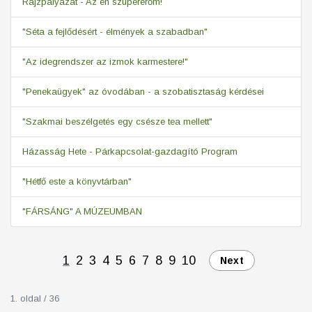
Rajzpályázat - Az én szupererőm!
"Séta a fejlődésért - élmények a szabadban"
"Az idegrendszer az izmok karmestere!"
"Penekaügyek" az óvodában - a szobatisztaság kérdései
"Szakmai beszélgetés egy csésze tea mellett"
Házasság Hete - Párkapcsolat-gazdagító Program
"Hétfő este a könyvtárban"
"FÁRSÁNG" A MÚZEUMBAN
1
2
3
4
5
6
7
8
9
10
Next
1. oldal / 36