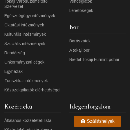
Tokaji Városüzemeltető
Vendéglátók
Szervezet
Lehetőségek
Egészségügyi intézmények
Oktatási intézmények
Bor
Kulturális intézmények
Borászatok
Szociális intézmények
A tokaji bor
Rendőrség
Riedel Tokaji Furmint pohár
Önkormányzati cégek
Egyházak
Turisztikai intézmények
Közszolgáltatók elérhetőségei
Közérdekű
Idegenforgalom
Általános közzétételi lista
Szálláshelyek
Közérdekű adatkérelemre