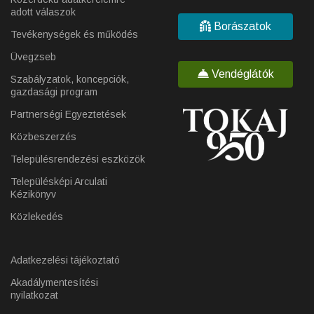
adott válaszok
Borászatok
Tevékenységek és működés
Üvegzseb
Vendéglátók
Szabályzatok, koncepciók,
gazdasági program
Partnerségi Egyeztetések
Közbeszerzés
Településrendezési eszközök
Településképi Arculati
Kézikönyv
Közlekedés
Adatkezelési tájékoztató
Akadálymentesítési
nyilatkozat