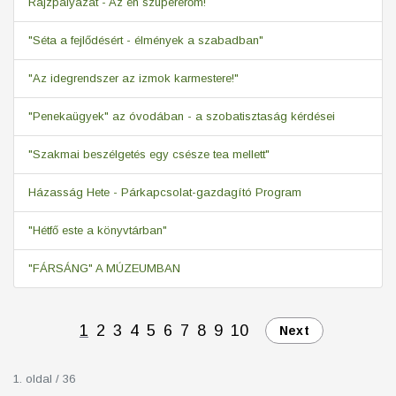
Rajzpályázat - Az én szupererőm!
"Séta a fejlődésért - élmények a szabadban"
"Az idegrendszer az izmok karmestere!"
"Penekaügyek" az óvodában - a szobatisztaság kérdései
"Szakmai beszélgetés egy csésze tea mellett"
Házasság Hete - Párkapcsolat-gazdagító Program
"Hétfő este a könyvtárban"
"FÁRSÁNG" A MÚZEUMBAN
1
2
3
4
5
6
7
8
9
10
Next
1. oldal / 36