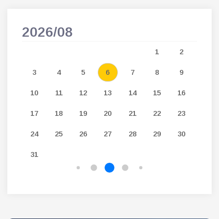
2026/08
202
5
1
2
12
3
4
5
6
7
8
9
7
19
10
11
12
13
14
15
16
14
26
17
18
19
20
21
22
23
21
24
25
26
27
28
29
30
28
31