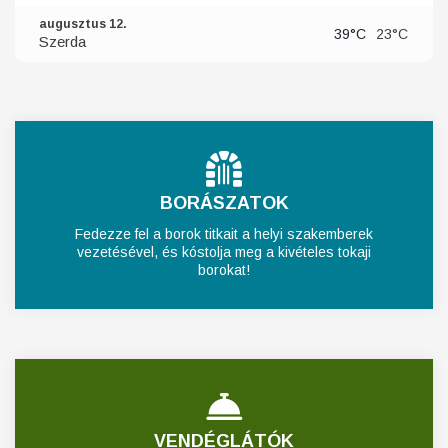
augusztus 12.
39°C
23°C
Szerda
BORÁSZATOK
Fedezze fel a borok titkait a helyi szakemberek
vezetésével, és kóstolja meg a kivételes tokaji
borokat!
VENDÉGLÁTÓK