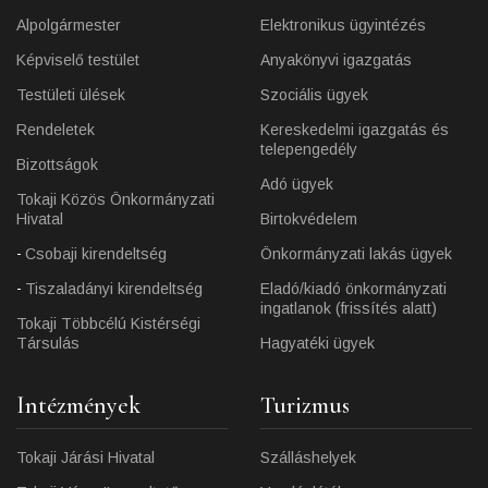
Alpolgármester
Elektronikus ügyintézés
Képviselő testület
Anyakönyvi igazgatás
Testületi ülések
Szociális ügyek
Rendeletek
Kereskedelmi igazgatás és
telepengedély
Bizottságok
Adó ügyek
Tokaji Közös Önkormányzati
Hivatal
Birtokvédelem
Csobaji kirendeltség
Önkormányzati lakás ügyek
Tiszaladányi kirendeltség
Eladó/kiadó önkormányzati
ingatlanok (frissítés alatt)
Tokaji Többcélú Kistérségi
Társulás
Hagyatéki ügyek
Intézmények
Turizmus
Tokaji Járási Hivatal
Szálláshelyek