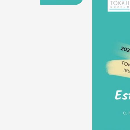
25
26
27
28
29
30
31
29
30