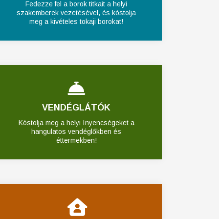
Fedezze fel a borok titkait a helyi
szakemberek vezetésével, és kóstolja
meg a kivételes tokaji borokat!
VENDÉGLÁTÓK
Kóstolja meg a helyi ínyencségeket a
hangulatos vendéglőkben és
éttermekben!