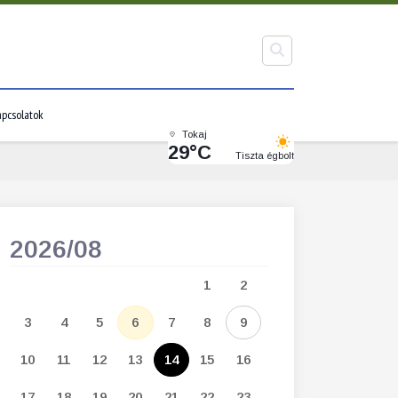
pcsolatok
Tokaj
29°C
Tiszta égbolt
2026/08
2026/09
1
2
1
2
3
3
4
5
6
7
8
9
7
8
9
1
10
11
12
13
14
15
16
14
15
16
1
17
18
19
20
21
22
23
21
22
23
2