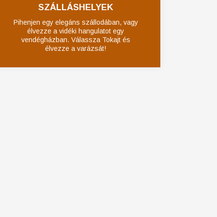
SZÁLLÁSHELYEK
Pihenjen egy elegáns szállodában, vagy
élvezze a vidéki hangulatot egy
vendégházban. Válassza Tokajt és
élvezze a varázsát!