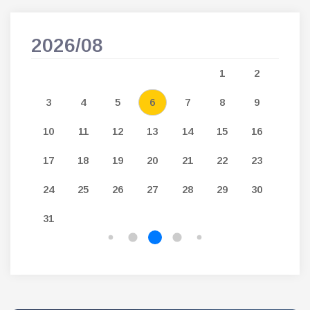
2026/08
202
5
1
2
12
3
4
5
6
7
8
9
7
19
10
11
12
13
14
15
16
14
26
17
18
19
20
21
22
23
21
24
25
26
27
28
29
30
28
31