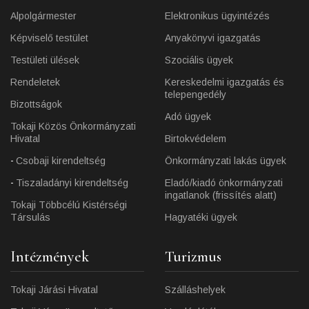
Alpolgármester
Elektronikus ügyintézés
Képviselő testület
Anyakönyvi igazgatás
Testületi ülések
Szociális ügyek
Rendeletek
Kereskedelmi igazgatás és
telepengedély
Bizottságok
Adó ügyek
Tokaji Közös Önkormányzati
Hivatal
Birtokvédelem
Csobaji kirendeltség
Önkormányzati lakás ügyek
Tiszaladányi kirendeltség
Eladó/kiadó önkormányzati
ingatlanok (frissítés alatt)
Tokaji Többcélú Kistérségi
Társulás
Hagyatéki ügyek
Intézmények
Turizmus
Tokaji Járási Hivatal
Szálláshelyek