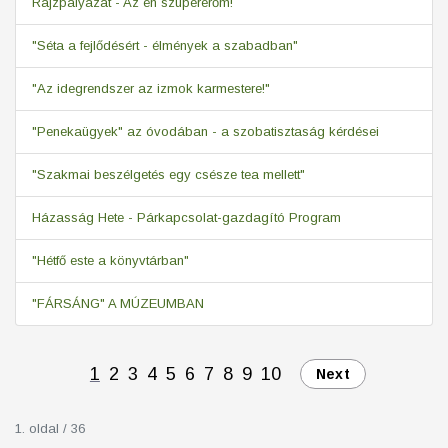
Rajzpályázat - Az én szupererőm!
"Séta a fejlődésért - élmények a szabadban"
"Az idegrendszer az izmok karmestere!"
"Penekaügyek" az óvodában - a szobatisztaság kérdései
"Szakmai beszélgetés egy csésze tea mellett"
Házasság Hete - Párkapcsolat-gazdagító Program
"Hétfő este a könyvtárban"
"FÁRSÁNG" A MÚZEUMBAN
1
2
3
4
5
6
7
8
9
10
Next
1. oldal / 36