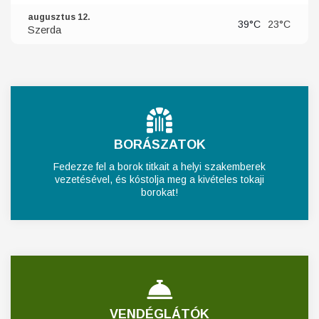
augusztus 12.
39°C
23°C
Szerda
BORÁSZATOK
Fedezze fel a borok titkait a helyi szakemberek
vezetésével, és kóstolja meg a kivételes tokaji
borokat!
VENDÉGLÁTÓK