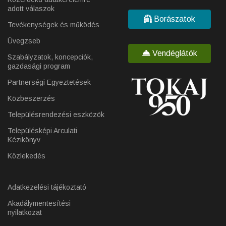
adott válaszok
Borászatok
Tevékenységek és működés
Üvegzseb
Vendéglátók
Szabályzatok, koncepciók,
gazdasági program
Partnerségi Egyeztetések
Közbeszerzés
Településrendezési eszközök
Településképi Arculati
Kézikönyv
Közlekedés
Adatkezelési tájékoztató
Akadálymentesítési
nyilatkozat