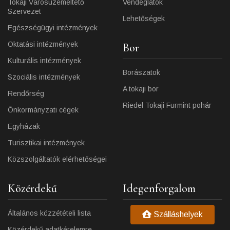
Tokaji Városüzemeltető
Vendéglátók
Szervezet
Lehetőségek
Egészségügyi intézmények
Oktatási intézmények
Bor
Kulturális intézmények
Borászatok
Szociális intézmények
A tokaji bor
Rendőrség
Riedel Tokaji Furmint pohár
Önkormányzati cégek
Egyházak
Turisztikai intézmények
Közszolgáltatók elérhetőségei
Közérdekű
Idegenforgalom
Általános közzétételi lista
Szálláshelyek
Közérdekű adatkérelemre