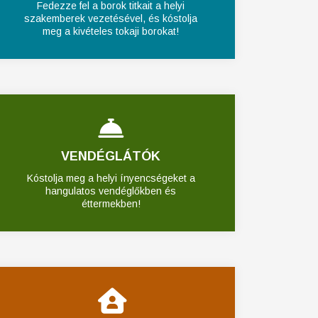
Fedezze fel a borok titkait a helyi
szakemberek vezetésével, és kóstolja
meg a kivételes tokaji borokat!
VENDÉGLÁTÓK
Kóstolja meg a helyi ínyencségeket a
hangulatos vendéglőkben és
éttermekben!