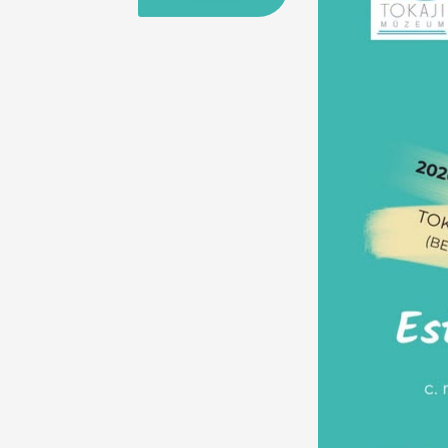
25
26
27
28
29
30
31
29
30