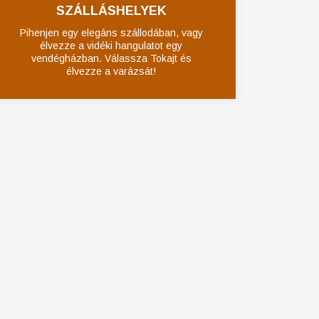
SZÁLLÁSHELYEK
Pihenjen egy elegáns szállodában, vagy
élvezze a vidéki hangulatot egy
vendégházban. Válassza Tokajt és
élvezze a varázsát!