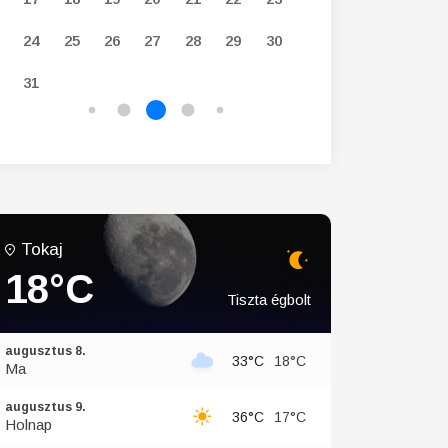
24
25
26
27
28
29
30
28
29
30
31
Tokaj
18°C
Tiszta égbolt
augusztus 8.
33°C
18°C
Ma
augusztus 9.
36°C
17°C
Holnap