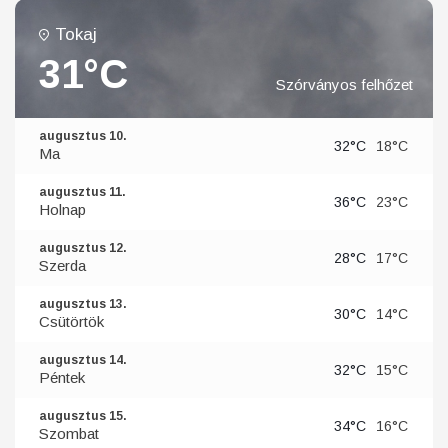
Tokaj
31°C
Szórványos felhőzet
augusztus 10.
32°C
18°C
Ma
augusztus 11.
36°C
23°C
Holnap
augusztus 12.
28°C
17°C
Szerda
augusztus 13.
30°C
14°C
Csütörtök
augusztus 14.
32°C
15°C
Péntek
augusztus 15.
34°C
16°C
Szombat