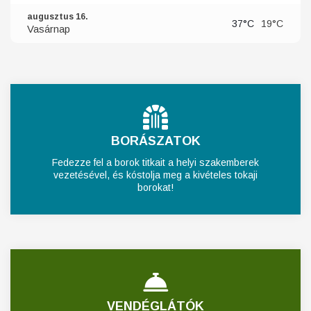
augusztus 16.
37°C
19°C
Vasárnap
BORÁSZATOK
Fedezze fel a borok titkait a helyi szakemberek
vezetésével, és kóstolja meg a kivételes tokaji
borokat!
VENDÉGLÁTÓK