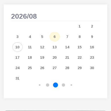
2026/08
202
5
1
2
12
3
4
5
6
7
8
9
7
19
10
11
12
13
14
15
16
14
26
17
18
19
20
21
22
23
21
24
25
26
27
28
29
30
28
31