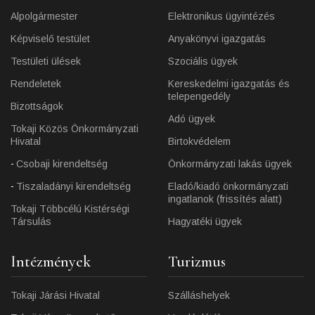
Alpolgármester
Elektronikus ügyintézés
Képviselő testület
Anyakönyvi igazgatás
Testületi ülések
Szociális ügyek
Rendeletek
Kereskedelmi igazgatás és
telepengedély
Bizottságok
Adó ügyek
Tokaji Közös Önkormányzati
Hivatal
Birtokvédelem
Csobaji kirendeltség
Önkormányzati lakás ügyek
Tiszaladányi kirendeltség
Eladó/kiadó önkormányzati
ingatlanok (frissítés alatt)
Tokaji Többcélú Kistérségi
Társulás
Hagyatéki ügyek
Intézmények
Turizmus
Tokaji Járási Hivatal
Szálláshelyek