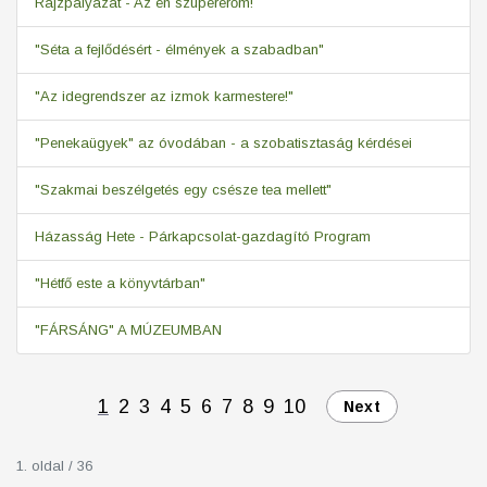
Rajzpályázat - Az én szupererőm!
"Séta a fejlődésért - élmények a szabadban"
"Az idegrendszer az izmok karmestere!"
"Penekaügyek" az óvodában - a szobatisztaság kérdései
"Szakmai beszélgetés egy csésze tea mellett"
Házasság Hete - Párkapcsolat-gazdagító Program
"Hétfő este a könyvtárban"
"FÁRSÁNG" A MÚZEUMBAN
1
2
3
4
5
6
7
8
9
10
Next
1. oldal / 36