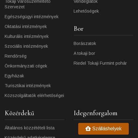
Tokaji Városüzemeltető
Vendéglátók
Szervezet
Lehetőségek
Egészségügyi intézmények
Oktatási intézmények
Bor
Kulturális intézmények
Borászatok
Szociális intézmények
A tokaji bor
Rendőrség
Riedel Tokaji Furmint pohár
Önkormányzati cégek
Egyházak
Turisztikai intézmények
Közszolgáltatók elérhetőségei
Közérdekű
Idegenforgalom
Általános közzétételi lista
Szálláshelyek
Közérdekű adatkérelemre