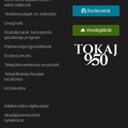
adott válaszok
Borászatok
Tevékenységek és működés
Üvegzseb
Vendéglátók
Szabályzatok, koncepciók,
gazdasági program
Partnerségi Egyeztetések
Közbeszerzés
Településrendezési eszközök
Településképi Arculati
Kézikönyv
Közlekedés
Adatkezelési tájékoztató
Akadálymentesítési
nyilatkozat