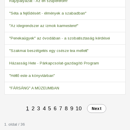
Rajzpályázat - Az én szupererőm!
"Séta a fejlődésért - élmények a szabadban"
"Az idegrendszer az izmok karmestere!"
"Penekaügyek" az óvodában - a szobatisztaság kérdései
"Szakmai beszélgetés egy csésze tea mellett"
Házasság Hete - Párkapcsolat-gazdagító Program
"Hétfő este a könyvtárban"
"FÁRSÁNG" A MÚZEUMBAN
1
2
3
4
5
6
7
8
9
10
Next
1. oldal / 36