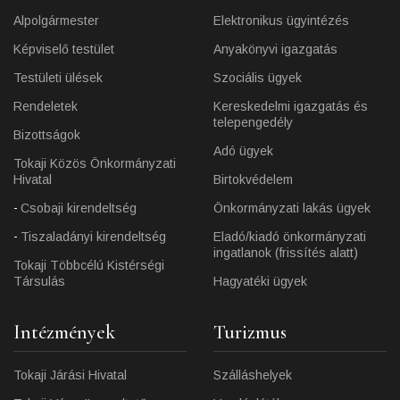
Alpolgármester
Elektronikus ügyintézés
Képviselő testület
Anyakönyvi igazgatás
Testületi ülések
Szociális ügyek
Rendeletek
Kereskedelmi igazgatás és
telepengedély
Bizottságok
Adó ügyek
Tokaji Közös Önkormányzati
Hivatal
Birtokvédelem
Csobaji kirendeltség
Önkormányzati lakás ügyek
Tiszaladányi kirendeltség
Eladó/kiadó önkormányzati
ingatlanok (frissítés alatt)
Tokaji Többcélú Kistérségi
Társulás
Hagyatéki ügyek
Intézmények
Turizmus
Tokaji Járási Hivatal
Szálláshelyek