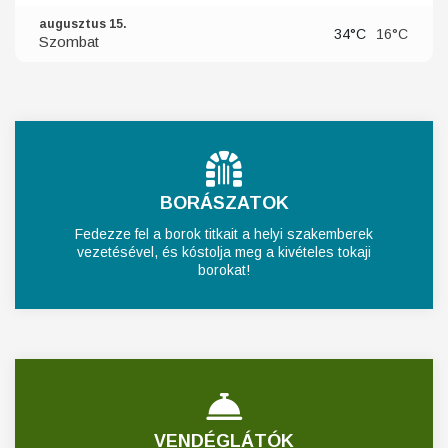
augusztus 15.
34°C
16°C
Szombat
BORÁSZATOK
Fedezze fel a borok titkait a helyi szakemberek
vezetésével, és kóstolja meg a kivételes tokaji
borokat!
VENDÉGLÁTÓK