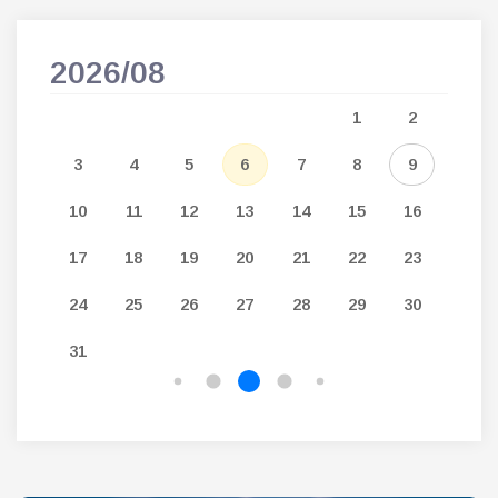
2026/08
202
5
1
2
12
3
4
5
6
7
8
9
7
19
10
11
12
13
14
15
16
14
26
17
18
19
20
21
22
23
21
24
25
26
27
28
29
30
28
31