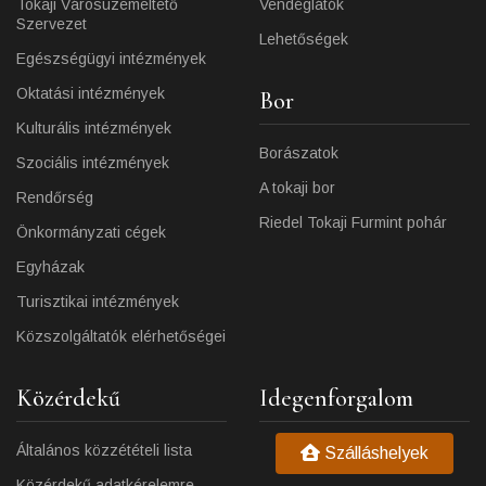
Tokaji Városüzemeltető
Vendéglátók
Szervezet
Lehetőségek
Egészségügyi intézmények
Oktatási intézmények
Bor
Kulturális intézmények
Borászatok
Szociális intézmények
A tokaji bor
Rendőrség
Riedel Tokaji Furmint pohár
Önkormányzati cégek
Egyházak
Turisztikai intézmények
Közszolgáltatók elérhetőségei
Közérdekű
Idegenforgalom
Általános közzétételi lista
Szálláshelyek
Közérdekű adatkérelemre