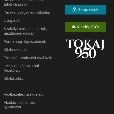
adott válaszok
Borászatok
Tevékenységek és működés
Üvegzseb
Vendéglátók
Szabályzatok, koncepciók,
gazdasági program
Partnerségi Egyeztetések
Közbeszerzés
Településrendezési eszközök
Településképi Arculati
Kézikönyv
Közlekedés
Adatkezelési tájékoztató
Akadálymentesítési
nyilatkozat