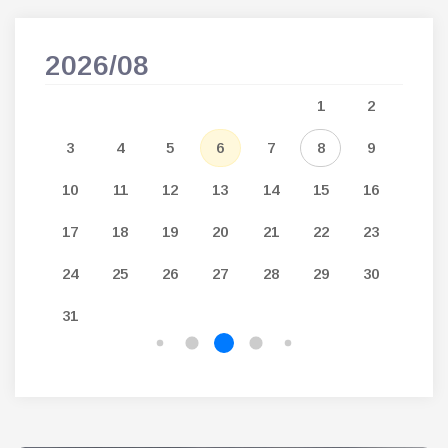
2026/08
202
5
1
2
12
3
4
5
6
7
8
9
7
19
10
11
12
13
14
15
16
14
26
17
18
19
20
21
22
23
21
24
25
26
27
28
29
30
28
31