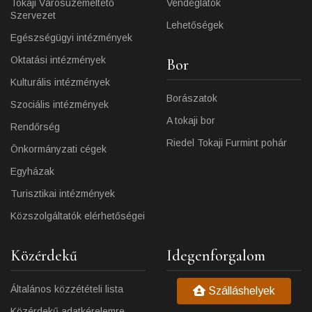
Tokaji Városüzemeltető
Vendéglátók
Szervezet
Lehetőségek
Egészségügyi intézmények
Oktatási intézmények
Bor
Kulturális intézmények
Borászatok
Szociális intézmények
A tokaji bor
Rendőrség
Riedel Tokaji Furmint pohár
Önkormányzati cégek
Egyházak
Turisztikai intézmények
Közszolgáltatók elérhetőségei
Közérdekű
Idegenforgalom
Általános közzétételi lista
Szálláshelyek
Közérdekű adatkérelemre