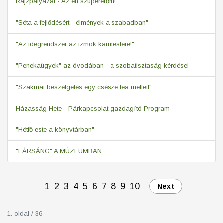
Rajzpályázat - Az én szupererőm!
"Séta a fejlődésért - élmények a szabadban"
"Az idegrendszer az izmok karmestere!"
"Penekaügyek" az óvodában - a szobatisztaság kérdései
"Szakmai beszélgetés egy csésze tea mellett"
Házasság Hete - Párkapcsolat-gazdagító Program
"Hétfő este a könyvtárban"
"FÁRSÁNG" A MÚZEUMBAN
1
2
3
4
5
6
7
8
9
10
Next
1. oldal / 36