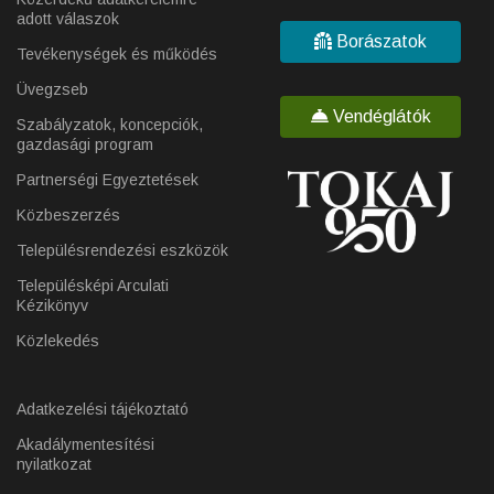
adott válaszok
Borászatok
Tevékenységek és működés
Üvegzseb
Vendéglátók
Szabályzatok, koncepciók,
gazdasági program
Partnerségi Egyeztetések
Közbeszerzés
Településrendezési eszközök
Településképi Arculati
Kézikönyv
Közlekedés
Adatkezelési tájékoztató
Akadálymentesítési
nyilatkozat