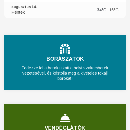
augusztus 14.
34°C
16°C
Péntek
BORÁSZATOK
Fedezze fel a borok titkait a helyi szakemberek
vezetésével, és kóstolja meg a kivételes tokaji
borokat!
VENDÉGLÁTÓK