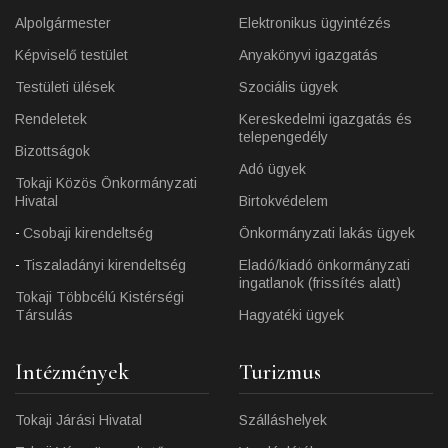
Alpolgármester
Elektronikus ügyintézés
Képviselő testület
Anyakönyvi igazgatás
Testületi ülések
Szociális ügyek
Rendeletek
Kereskedelmi igazgatás és
telepengedély
Bizottságok
Adó ügyek
Tokaji Közös Önkormányzati
Hivatal
Birtokvédelem
Csobaji kirendeltség
Önkormányzati lakás ügyek
Tiszaladányi kirendeltség
Eladó/kiadó önkormányzati
ingatlanok (frissítés alatt)
Tokaji Többcélú Kistérségi
Társulás
Hagyatéki ügyek
Intézmények
Turizmus
Tokaji Járási Hivatal
Szálláshelyek