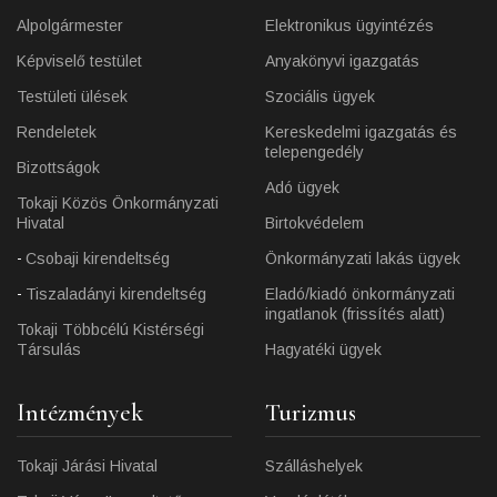
Alpolgármester
Elektronikus ügyintézés
Képviselő testület
Anyakönyvi igazgatás
Testületi ülések
Szociális ügyek
Rendeletek
Kereskedelmi igazgatás és
telepengedély
Bizottságok
Adó ügyek
Tokaji Közös Önkormányzati
Hivatal
Birtokvédelem
Csobaji kirendeltség
Önkormányzati lakás ügyek
Tiszaladányi kirendeltség
Eladó/kiadó önkormányzati
ingatlanok (frissítés alatt)
Tokaji Többcélú Kistérségi
Társulás
Hagyatéki ügyek
Intézmények
Turizmus
Tokaji Járási Hivatal
Szálláshelyek