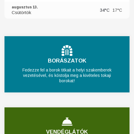
augusztus 13.
34°C
17°C
Csütörtök
BORÁSZATOK
Fedezze fel a borok titkait a helyi szakemberek
vezetésével, és kóstolja meg a kivételes tokaji
borokat!
VENDÉGLÁTÓK