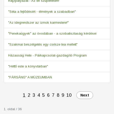
Rajzpályázat - Az én szupererőm!
"Séta a fejlődésért - élmények a szabadban"
"Az idegrendszer az izmok karmestere!"
"Penekaügyek" az óvodában - a szobatisztaság kérdései
"Szakmai beszélgetés egy csésze tea mellett"
Házasság Hete - Párkapcsolat-gazdagító Program
"Hétfő este a könyvtárban"
"FÁRSÁNG" A MÚZEUMBAN
1
2
3
4
5
6
7
8
9
10
Next
1. oldal / 36