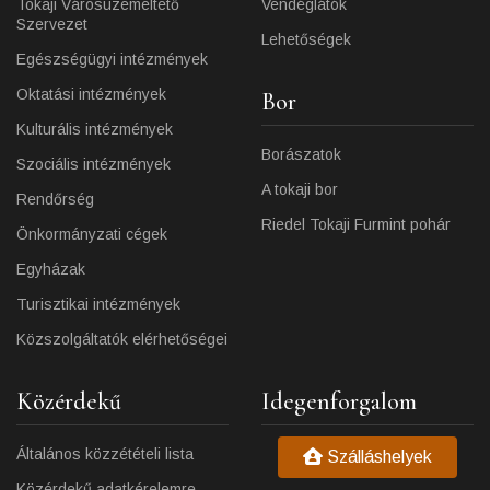
Tokaji Városüzemeltető
Vendéglátók
Szervezet
Lehetőségek
Egészségügyi intézmények
Oktatási intézmények
Bor
Kulturális intézmények
Borászatok
Szociális intézmények
A tokaji bor
Rendőrség
Riedel Tokaji Furmint pohár
Önkormányzati cégek
Egyházak
Turisztikai intézmények
Közszolgáltatók elérhetőségei
Közérdekű
Idegenforgalom
Általános közzétételi lista
Szálláshelyek
Közérdekű adatkérelemre