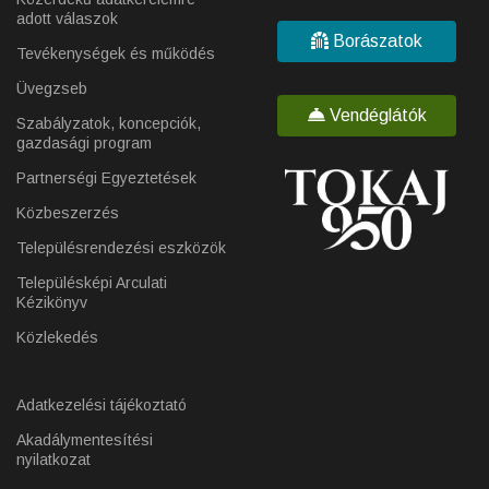
adott válaszok
Borászatok
Tevékenységek és működés
Üvegzseb
Vendéglátók
Szabályzatok, koncepciók,
gazdasági program
Partnerségi Egyeztetések
Közbeszerzés
Településrendezési eszközök
Településképi Arculati
Kézikönyv
Közlekedés
Adatkezelési tájékoztató
Akadálymentesítési
nyilatkozat