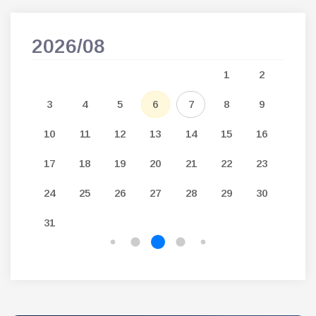
2026/08
202
5
1
2
12
3
4
5
6
7
8
9
7
19
10
11
12
13
14
15
16
14
26
17
18
19
20
21
22
23
21
24
25
26
27
28
29
30
28
31