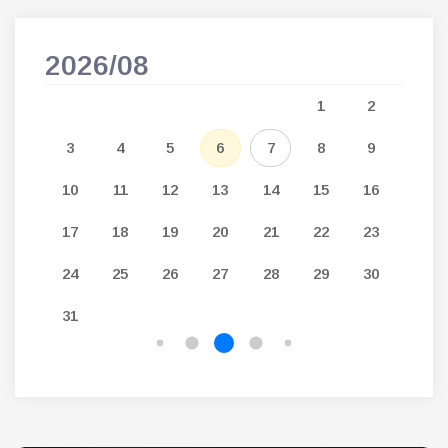
2026/08
202
5
1
2
12
3
4
5
6
7
8
9
7
19
10
11
12
13
14
15
16
14
26
17
18
19
20
21
22
23
21
24
25
26
27
28
29
30
28
31