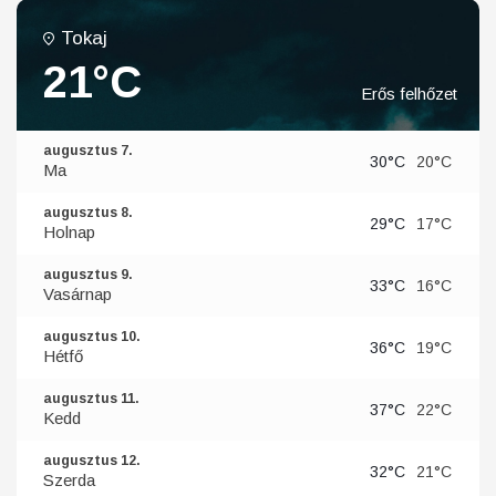
Tokaj
21°C
Erős felhőzet
augusztus 7.
30°C
20°C
Ma
augusztus 8.
29°C
17°C
Holnap
augusztus 9.
33°C
16°C
Vasárnap
augusztus 10.
36°C
19°C
Hétfő
augusztus 11.
37°C
22°C
Kedd
augusztus 12.
32°C
21°C
Szerda