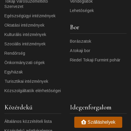
Tokaji Városüzemeltető
Vendéglátók
Szervezet
Lehetőségek
Egészségügyi intézmények
Oktatási intézmények
Bor
Kulturális intézmények
Borászatok
Szociális intézmények
A tokaji bor
Rendőrség
Riedel Tokaji Furmint pohár
Önkormányzati cégek
Egyházak
Turisztikai intézmények
Közszolgáltatók elérhetőségei
Közérdekű
Idegenforgalom
Általános közzétételi lista
Szálláshelyek
Közérdekű adatkérelemre