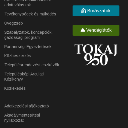
adott válaszok
Borászatok
Tevékenységek és működés
Üvegzseb
Vendéglátók
Szabályzatok, koncepciók,
gazdasági program
Partnerségi Egyeztetések
Közbeszerzés
Településrendezési eszközök
Településképi Arculati
Kézikönyv
Közlekedés
Adatkezelési tájékoztató
Akadálymentesítési
nyilatkozat