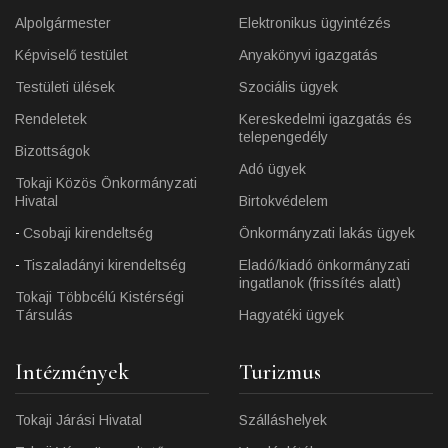
Alpolgármester
Elektronikus ügyintézés
Képviselő testület
Anyakönyvi igazgatás
Testületi ülések
Szociális ügyek
Rendeletek
Kereskedelmi igazgatás és
telepengedély
Bizottságok
Adó ügyek
Tokaji Közös Önkormányzati
Hivatal
Birtokvédelem
Csobaji kirendeltség
Önkormányzati lakás ügyek
Tiszaladányi kirendeltség
Eladó/kiadó önkormányzati
ingatlanok (frissítés alatt)
Tokaji Többcélú Kistérségi
Társulás
Hagyatéki ügyek
Intézmények
Turizmus
Tokaji Járási Hivatal
Szálláshelyek