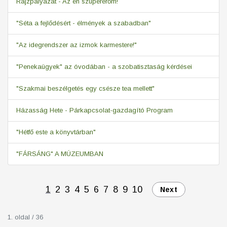
Rajzpályázat - Az én szupererőm!
"Séta a fejlődésért - élmények a szabadban"
"Az idegrendszer az izmok karmestere!"
"Penekaügyek" az óvodában - a szobatisztaság kérdései
"Szakmai beszélgetés egy csésze tea mellett"
Házasság Hete - Párkapcsolat-gazdagító Program
"Hétfő este a könyvtárban"
"FÁRSÁNG" A MÚZEUMBAN
1
2
3
4
5
6
7
8
9
10
Next
1. oldal / 36