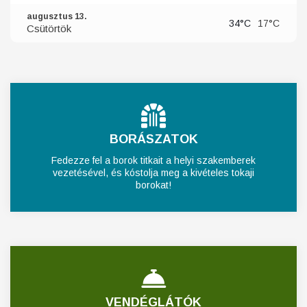
augusztus 13.
34°C
17°C
Csütörtök
BORÁSZATOK
Fedezze fel a borok titkait a helyi szakemberek
vezetésével, és kóstolja meg a kivételes tokaji
borokat!
VENDÉGLÁTÓK