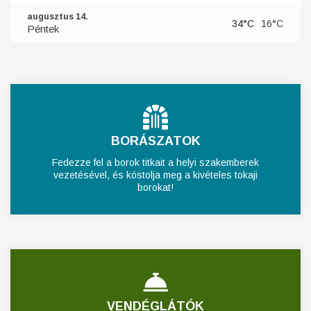
augusztus 14.
34°C
16°C
Péntek
BORÁSZATOK
Fedezze fel a borok titkait a helyi szakemberek
vezetésével, és kóstolja meg a kivételes tokaji
borokat!
VENDÉGLÁTÓK