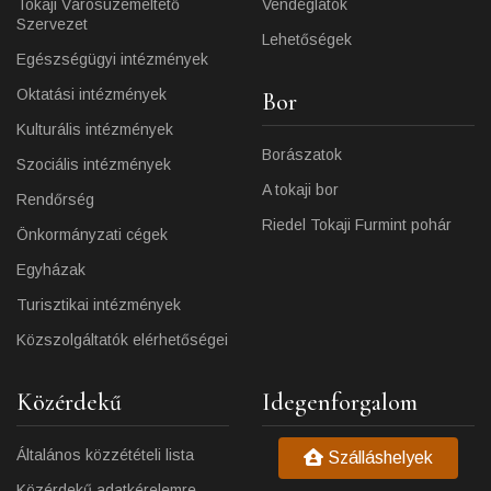
Tokaji Városüzemeltető
Vendéglátók
Szervezet
Lehetőségek
Egészségügyi intézmények
Oktatási intézmények
Bor
Kulturális intézmények
Borászatok
Szociális intézmények
A tokaji bor
Rendőrség
Riedel Tokaji Furmint pohár
Önkormányzati cégek
Egyházak
Turisztikai intézmények
Közszolgáltatók elérhetőségei
Közérdekű
Idegenforgalom
Általános közzétételi lista
Szálláshelyek
Közérdekű adatkérelemre