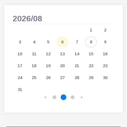
2026/08
202
5
1
2
12
3
4
5
6
7
8
9
7
19
10
11
12
13
14
15
16
14
26
17
18
19
20
21
22
23
21
24
25
26
27
28
29
30
28
31