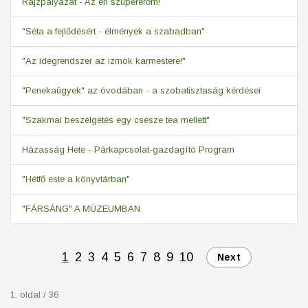
Rajzpályázat - Az én szupererőm!
"Séta a fejlődésért - élmények a szabadban"
"Az idegrendszer az izmok karmestere!"
"Penekaügyek" az óvodában - a szobatisztaság kérdései
"Szakmai beszélgetés egy csésze tea mellett"
Házasság Hete - Párkapcsolat-gazdagító Program
"Hétfő este a könyvtárban"
"FÁRSÁNG" A MÚZEUMBAN
1
2
3
4
5
6
7
8
9
10
Next
1. oldal / 36