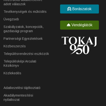
adott válaszok
Borászatok
Tevékenységek és működés
Üvegzseb
Vendéglátók
Szabályzatok, koncepciók,
gazdasági program
Partnerségi Egyeztetések
Közbeszerzés
Településrendezési eszközök
Településképi Arculati
Kézikönyv
Közlekedés
Adatkezelési tájékoztató
Akadálymentesítési
nyilatkozat