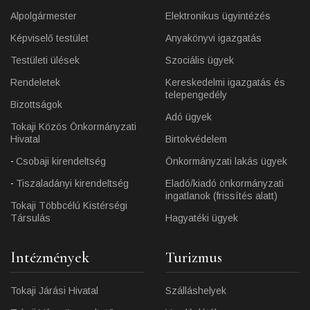
Alpolgármester
Elektronikus ügyintézés
Képviselő testület
Anyakönyvi igazgatás
Testületi ülések
Szociális ügyek
Rendeletek
Kereskedelmi igazgatás és
telepengedély
Bizottságok
Adó ügyek
Tokaji Közös Önkormányzati
Hivatal
Birtokvédelem
Csobaji kirendeltség
Önkormányzati lakás ügyek
Tiszaladányi kirendeltség
Eladó/kiadó önkormányzati
ingatlanok (frissítés alatt)
Tokaji Többcélú Kistérségi
Társulás
Hagyatéki ügyek
Intézmények
Turizmus
Tokaji Járási Hivatal
Szálláshelyek