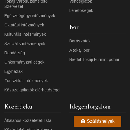
Tokaji Városüzemeltető
Vendéglátók
Szervezet
Lehetőségek
Egészségügyi intézmények
Oktatási intézmények
Bor
Kulturális intézmények
Borászatok
Szociális intézmények
A tokaji bor
Rendőrség
Riedel Tokaji Furmint pohár
Önkormányzati cégek
Egyházak
Turisztikai intézmények
Közszolgáltatók elérhetőségei
Közérdekű
Idegenforgalom
Általános közzétételi lista
Szálláshelyek
Közérdekű adatkérelemre