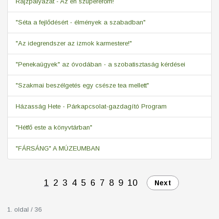
Rajzpályázat - Az én szupererőm!
"Séta a fejlődésért - élmények a szabadban"
"Az idegrendszer az izmok karmestere!"
"Penekaügyek" az óvodában - a szobatisztaság kérdései
"Szakmai beszélgetés egy csésze tea mellett"
Házasság Hete - Párkapcsolat-gazdagító Program
"Hétfő este a könyvtárban"
"FÁRSÁNG" A MÚZEUMBAN
1
2
3
4
5
6
7
8
9
10
Next
1. oldal / 36