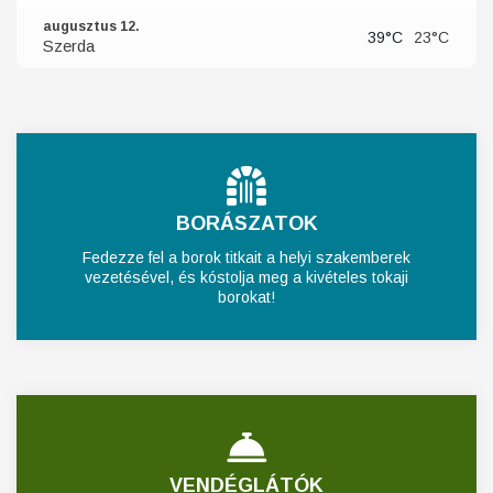
augusztus 12.
39°C
23°C
Szerda
BORÁSZATOK
Fedezze fel a borok titkait a helyi szakemberek
vezetésével, és kóstolja meg a kivételes tokaji
borokat!
VENDÉGLÁTÓK