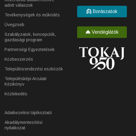
adott válaszok
Borászatok
Tevékenységek és működés
Üvegzseb
Vendéglátók
Szabályzatok, koncepciók,
gazdasági program
Partnerségi Egyeztetések
Közbeszerzés
Településrendezési eszközök
Településképi Arculati
Kézikönyv
Közlekedés
Adatkezelési tájékoztató
Akadálymentesítési
nyilatkozat