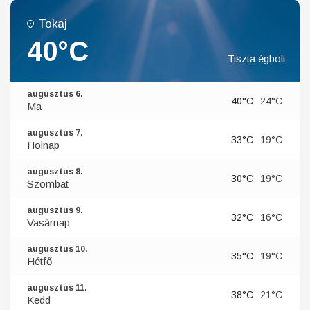
Tokaj
40°C
Tiszta égbolt
augusztus 6.
40°C
24°C
Ma
augusztus 7.
33°C
19°C
Holnap
augusztus 8.
30°C
19°C
Szombat
augusztus 9.
32°C
16°C
Vasárnap
augusztus 10.
35°C
19°C
Hétfő
augusztus 11.
38°C
21°C
Kedd