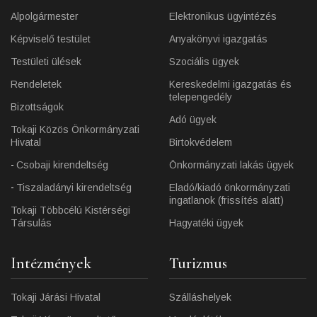
Alpolgármester
Elektronikus ügyintézés
Képviselő testület
Anyakönyvi igazgatás
Testületi ülések
Szociális ügyek
Rendeletek
Kereskedelmi igazgatás és
telepengedély
Bizottságok
Adó ügyek
Tokaji Közös Önkormányzati
Hivatal
Birtokvédelem
Csobaji kirendeltség
Önkormányzati lakás ügyek
Tiszaladányi kirendeltség
Eladó/kiadó önkormányzati
ingatlanok (frissítés alatt)
Tokaji Többcélú Kistérségi
Társulás
Hagyatéki ügyek
Intézmények
Turizmus
Tokaji Járási Hivatal
Szálláshelyek