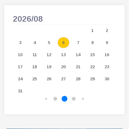
2026/08
202
5
1
2
12
3
4
5
6
7
8
9
7
19
10
11
12
13
14
15
16
14
26
17
18
19
20
21
22
23
21
24
25
26
27
28
29
30
28
31