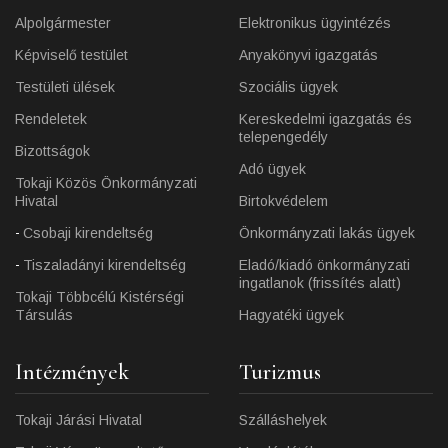
Alpolgármester
Elektronikus ügyintézés
Képviselő testület
Anyakönyvi igazgatás
Testületi ülések
Szociális ügyek
Rendeletek
Kereskedelmi igazgatás és
telepengedély
Bizottságok
Adó ügyek
Tokaji Közös Önkormányzati
Hivatal
Birtokvédelem
Csobaji kirendeltség
Önkormányzati lakás ügyek
Tiszaladányi kirendeltség
Eladó/kiadó önkormányzati
ingatlanok (frissítés alatt)
Tokaji Többcélú Kistérségi
Társulás
Hagyatéki ügyek
Intézmények
Turizmus
Tokaji Járási Hivatal
Szálláshelyek