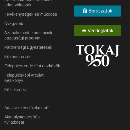
adott válaszok
Borászatok
Tevékenységek és működés
Üvegzseb
Vendéglátók
Szabályzatok, koncepciók,
gazdasági program
Partnerségi Egyeztetések
Közbeszerzés
Településrendezési eszközök
Településképi Arculati
Kézikönyv
Közlekedés
Adatkezelési tájékoztató
Akadálymentesítési
nyilatkozat