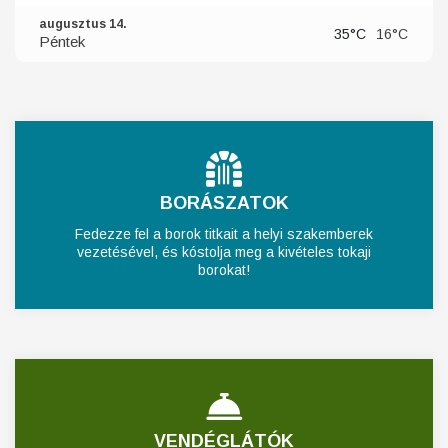
augusztus 14.
35°C
16°C
Péntek
BORÁSZATOK
Fedezze fel a borok titkait a helyi szakemberek
vezetésével, és kóstolja meg a kivételes tokaji
borokat!
VENDÉGLÁTÓK