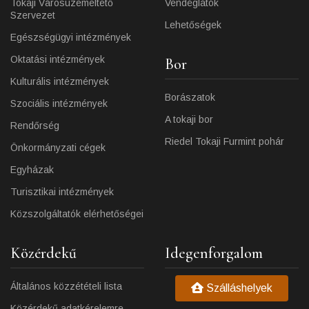
Tokaji Városüzemeltető
Vendéglátók
Szervezet
Lehetőségek
Egészségügyi intézmények
Oktatási intézmények
Bor
Kulturális intézmények
Borászatok
Szociális intézmények
A tokaji bor
Rendőrség
Riedel Tokaji Furmint pohár
Önkormányzati cégek
Egyházak
Turisztikai intézmények
Közszolgáltatók elérhetőségei
Közérdekű
Idegenforgalom
Általános közzétételi lista
Szálláshelyek
Közérdekű adatkérelemre