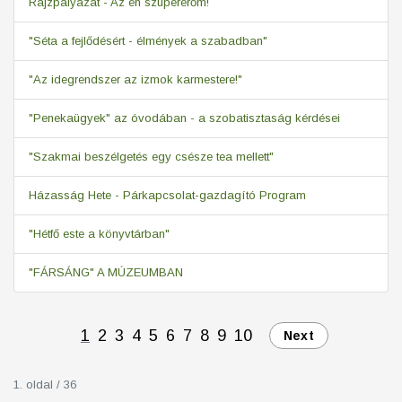
Rajzpályázat - Az én szupererőm!
"Séta a fejlődésért - élmények a szabadban"
"Az idegrendszer az izmok karmestere!"
"Penekaügyek" az óvodában - a szobatisztaság kérdései
"Szakmai beszélgetés egy csésze tea mellett"
Házasság Hete - Párkapcsolat-gazdagító Program
"Hétfő este a könyvtárban"
"FÁRSÁNG" A MÚZEUMBAN
1
2
3
4
5
6
7
8
9
10
Next
1. oldal / 36