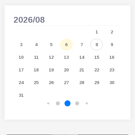
2026/08
202
5
1
2
12
3
4
5
6
7
8
9
7
19
10
11
12
13
14
15
16
14
26
17
18
19
20
21
22
23
21
24
25
26
27
28
29
30
28
31