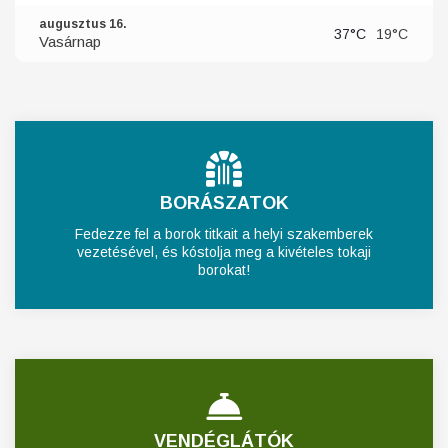
augusztus 16.
37°C
19°C
Vasárnap
BORÁSZATOK
Fedezze fel a borok titkait a helyi szakemberek
vezetésével, és kóstolja meg a kivételes tokaji
borokat!
VENDÉGLÁTÓK