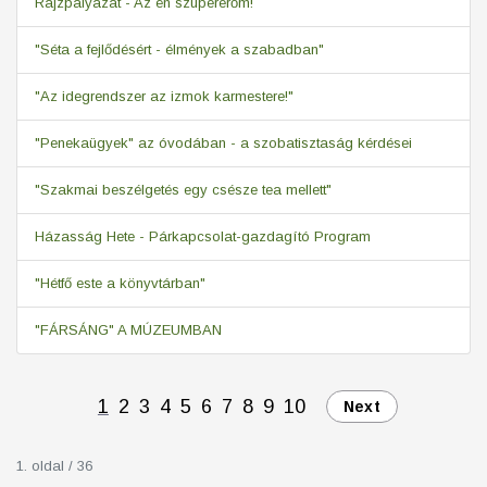
Rajzpályázat - Az én szupererőm!
"Séta a fejlődésért - élmények a szabadban"
"Az idegrendszer az izmok karmestere!"
"Penekaügyek" az óvodában - a szobatisztaság kérdései
"Szakmai beszélgetés egy csésze tea mellett"
Házasság Hete - Párkapcsolat-gazdagító Program
"Hétfő este a könyvtárban"
"FÁRSÁNG" A MÚZEUMBAN
1
2
3
4
5
6
7
8
9
10
Next
1. oldal / 36