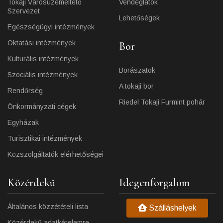
Tokaji Városüzemeltető
Vendéglátók
Szervezet
Lehetőségek
Egészségügyi intézmények
Oktatási intézmények
Bor
Kulturális intézmények
Borászatok
Szociális intézmények
A tokaji bor
Rendőrség
Riedel Tokaji Furmint pohár
Önkormányzati cégek
Egyházak
Turisztikai intézmények
Közszolgáltatók elérhetőségei
Közérdekű
Idegenforgalom
Általános közzétételi lista
Szálláshelyek
Közérdekű adatkérelemre