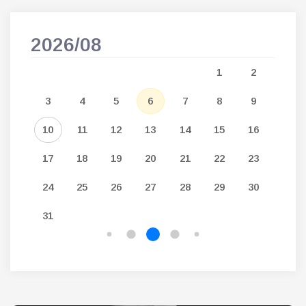
2026/08
202
5
1
2
12
3
4
5
6
7
8
9
7
19
10
11
12
13
14
15
16
14
26
17
18
19
20
21
22
23
21
24
25
26
27
28
29
30
28
31