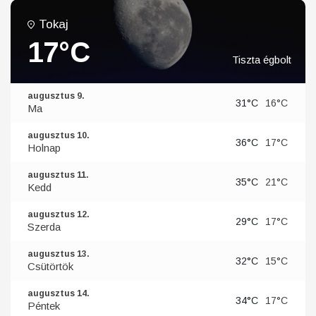
Tokaj
17°C
Tiszta égbolt
augusztus 9.
31°C
16°C
Ma
augusztus 10.
36°C
17°C
Holnap
augusztus 11.
35°C
21°C
Kedd
augusztus 12.
29°C
17°C
Szerda
augusztus 13.
32°C
15°C
Csütörtök
augusztus 14.
34°C
17°C
Péntek