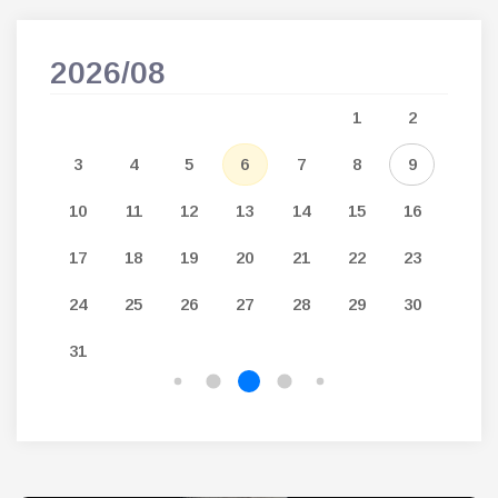
2026/08
202
5
1
2
12
3
4
5
6
7
8
9
7
19
10
11
12
13
14
15
16
14
26
17
18
19
20
21
22
23
21
24
25
26
27
28
29
30
28
31