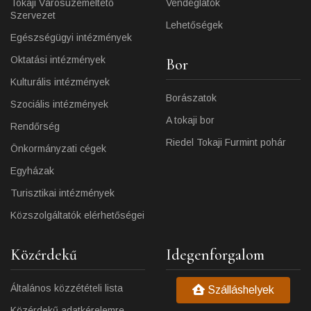
Tokaji Városüzemeltető
Vendéglátók
Szervezet
Lehetőségek
Egészségügyi intézmények
Oktatási intézmények
Bor
Kulturális intézmények
Borászatok
Szociális intézmények
A tokaji bor
Rendőrség
Riedel Tokaji Furmint pohár
Önkormányzati cégek
Egyházak
Turisztikai intézmények
Közszolgáltatók elérhetőségei
Közérdekű
Idegenforgalom
Általános közzétételi lista
Szálláshelyek
Közérdekű adatkérelemre