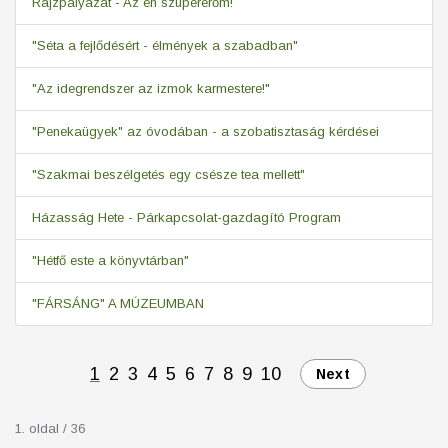
Rajzpályázat - Az én szupererőm!
"Séta a fejlődésért - élmények a szabadban"
"Az idegrendszer az izmok karmestere!"
"Penekaügyek" az óvodában - a szobatisztaság kérdései
"Szakmai beszélgetés egy csésze tea mellett"
Házasság Hete - Párkapcsolat-gazdagító Program
"Hétfő este a könyvtárban"
"FÁRSÁNG" A MÚZEUMBAN
1
2
3
4
5
6
7
8
9
10
Next
1. oldal / 36