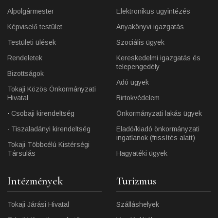
Alpolgármester
Elektronikus ügyintézés
Képviselő testület
Anyakönyvi igazgatás
Testületi ülések
Szociális ügyek
Rendeletek
Kereskedelmi igazgatás és
telepengedély
Bizottságok
Adó ügyek
Tokaji Közös Önkormányzati
Hivatal
Birtokvédelem
Csobaji kirendeltség
Önkormányzati lakás ügyek
Tiszaladányi kirendeltség
Eladó/kiadó önkormányzati
ingatlanok (frissítés alatt)
Tokaji Többcélú Kistérségi
Társulás
Hagyatéki ügyek
Intézmények
Turizmus
Tokaji Járási Hivatal
Szálláshelyek