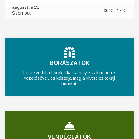
augusztus 15.
36°C
17°C
Szombat
BORÁSZATOK
Fedezze fel a borok titkait a helyi szakemberek
vezetésével, és kóstolja meg a kivételes tokaji
borokat!
VENDÉGLÁTÓK