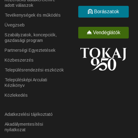
adott válaszok
Borászatok
Tevékenységek és működés
Üvegzseb
Vendéglátók
Szabályzatok, koncepciók,
gazdasági program
Partnerségi Egyeztetések
Közbeszerzés
Településrendezési eszközök
Településképi Arculati
Kézikönyv
Közlekedés
Adatkezelési tájékoztató
Akadálymentesítési
nyilatkozat