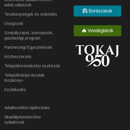
adott válaszok
Borászatok
Tevékenységek és működés
Üvegzseb
Vendéglátók
Szabályzatok, koncepciók,
gazdasági program
Partnerségi Egyeztetések
Közbeszerzés
Településrendezési eszközök
Településképi Arculati
Kézikönyv
Közlekedés
Adatkezelési tájékoztató
Akadálymentesítési
nyilatkozat