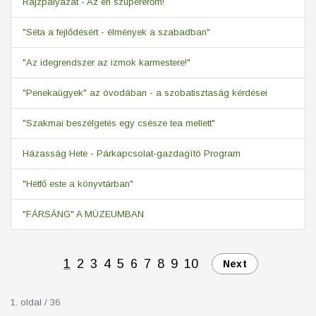
Rajzpályázat - Az én szupererőm!
"Séta a fejlődésért - élmények a szabadban"
"Az idegrendszer az izmok karmestere!"
"Penekaügyek" az óvodában - a szobatisztaság kérdései
"Szakmai beszélgetés egy csésze tea mellett"
Házasság Hete - Párkapcsolat-gazdagító Program
"Hétfő este a könyvtárban"
"FÁRSÁNG" A MÚZEUMBAN
1
2
3
4
5
6
7
8
9
10
Next
1. oldal / 36