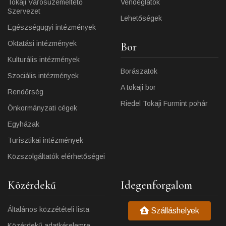
Tokaji Városüzemeltető
Vendéglátók
Szervezet
Lehetőségek
Egészségügyi intézmények
Oktatási intézmények
Bor
Kulturális intézmények
Borászatok
Szociális intézmények
A tokaji bor
Rendőrség
Riedel Tokaji Furmint pohár
Önkormányzati cégek
Egyházak
Turisztikai intézmények
Közszolgáltatók elérhetőségei
Közérdekű
Idegenforgalom
Általános közzétételi lista
Szálláshelyek
Közérdekű adatkérelemre