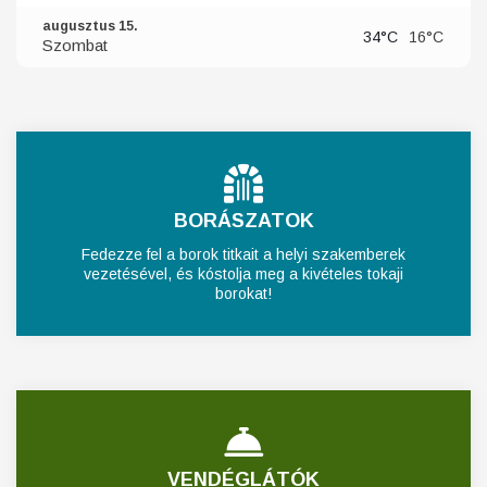
augusztus 15.
34°C
16°C
Szombat
BORÁSZATOK
Fedezze fel a borok titkait a helyi szakemberek
vezetésével, és kóstolja meg a kivételes tokaji
borokat!
VENDÉGLÁTÓK