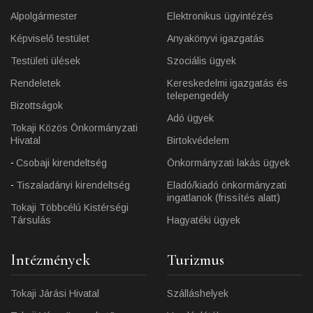
Alpolgármester
Elektronikus ügyintézés
Képviselő testület
Anyakönyvi igazgatás
Testületi ülések
Szociális ügyek
Rendeletek
Kereskedelmi igazgatás és
telepengedély
Bizottságok
Adó ügyek
Tokaji Közös Önkormányzati
Hivatal
Birtokvédelem
Csobaji kirendeltség
Önkormányzati lakás ügyek
Tiszaladányi kirendeltség
Eladó/kiadó önkormányzati
ingatlanok (frissítés alatt)
Tokaji Többcélú Kistérségi
Társulás
Hagyatéki ügyek
Intézmények
Turizmus
Tokaji Járási Hivatal
Szálláshelyek