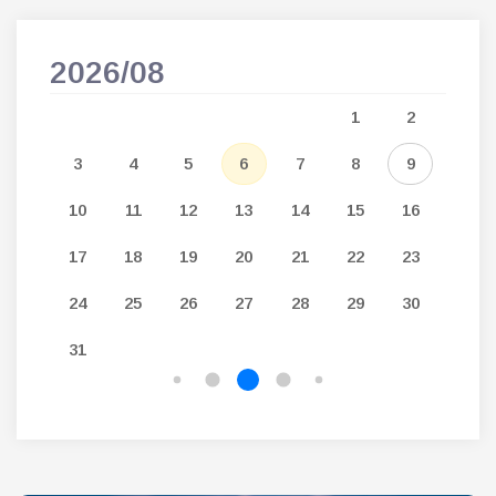
2026/08
202
5
1
2
12
3
4
5
6
7
8
9
7
19
10
11
12
13
14
15
16
14
26
17
18
19
20
21
22
23
21
24
25
26
27
28
29
30
28
31