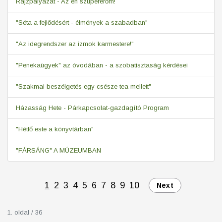
Rajzpályázat - Az én szupererőm!
"Séta a fejlődésért - élmények a szabadban"
"Az idegrendszer az izmok karmestere!"
"Penekaügyek" az óvodában - a szobatisztaság kérdései
"Szakmai beszélgetés egy csésze tea mellett"
Házasság Hete - Párkapcsolat-gazdagító Program
"Hétfő este a könyvtárban"
"FÁRSÁNG" A MÚZEUMBAN
1
2
3
4
5
6
7
8
9
10
Next
1. oldal / 36