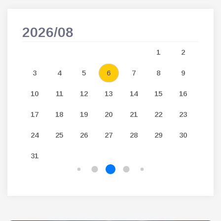
2026/08
202
5
1
2
12
3
4
5
6
7
8
9
7
19
10
11
12
13
14
15
16
14
26
17
18
19
20
21
22
23
21
24
25
26
27
28
29
30
28
31