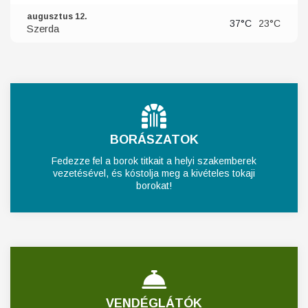
augusztus 12.
37°C
23°C
Szerda
BORÁSZATOK
Fedezze fel a borok titkait a helyi szakemberek
vezetésével, és kóstolja meg a kivételes tokaji
borokat!
VENDÉGLÁTÓK