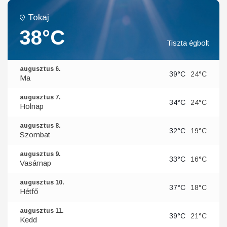
Tokaj
38°C
Tiszta égbolt
augusztus 6.
39°C
24°C
Ma
augusztus 7.
34°C
24°C
Holnap
augusztus 8.
32°C
19°C
Szombat
augusztus 9.
33°C
16°C
Vasárnap
augusztus 10.
37°C
18°C
Hétfő
augusztus 11.
39°C
21°C
Kedd