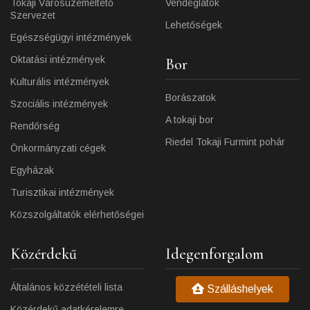
Tokaji Városüzemeltető
Vendéglátók
Szervezet
Lehetőségek
Egészségügyi intézmények
Oktatási intézmények
Bor
Kulturális intézmények
Borászatok
Szociális intézmények
A tokaji bor
Rendőrség
Riedel Tokaji Furmint pohár
Önkormányzati cégek
Egyházak
Turisztikai intézmények
Közszolgáltatók elérhetőségei
Közérdekű
Idegenforgalom
Általános közzétételi lista
Szálláshelyek
Közérdekű adatkérelemre