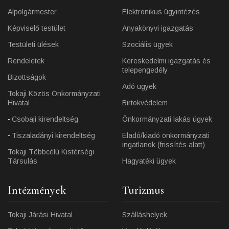
Alpolgármester
Elektronikus ügyintézés
Képviselő testület
Anyakönyvi igazgatás
Testületi ülések
Szociális ügyek
Rendeletek
Kereskedelmi igazgatás és
telepengedély
Bizottságok
Adó ügyek
Tokaji Közös Önkormányzati
Hivatal
Birtokvédelem
Csobaji kirendeltség
Önkormányzati lakás ügyek
Tiszaladányi kirendeltség
Eladó/kiadó önkormányzati
ingatlanok (frissítés alatt)
Tokaji Többcélú Kistérségi
Társulás
Hagyatéki ügyek
Intézmények
Turizmus
Tokaji Járási Hivatal
Szálláshelyek