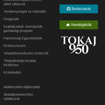
adott válaszok
Borászatok
Tevékenységek és működés
Üvegzseb
Vendéglátók
Szabályzatok, koncepciók,
gazdasági program
Partnerségi Egyeztetések
Közbeszerzés
Településrendezési eszközök
Településképi Arculati
Kézikönyv
Közlekedés
Adatkezelési tájékoztató
Akadálymentesítési
nyilatkozat