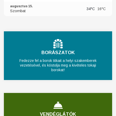
augusztus 15.
34°C
16°C
Szombat
BORÁSZATOK
Fedezze fel a borok titkait a helyi szakemberek
vezetésével, és kóstolja meg a kivételes tokaji
borokat!
VENDÉGLÁTÓK