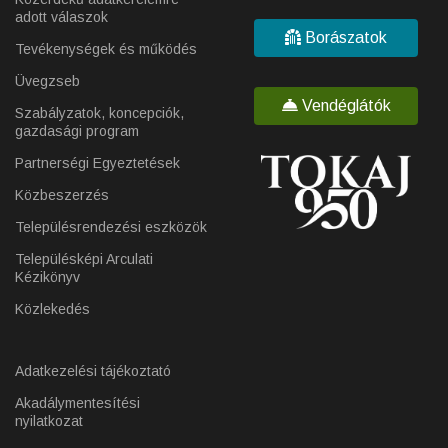
adott válaszok
Borászatok
Tevékenységek és működés
Üvegzseb
Vendéglátók
Szabályzatok, koncepciók,
gazdasági program
Partnerségi Egyeztetések
Közbeszerzés
Településrendezési eszközök
Településképi Arculati
Kézikönyv
Közlekedés
Adatkezelési tájékoztató
Akadálymentesítési
nyilatkozat