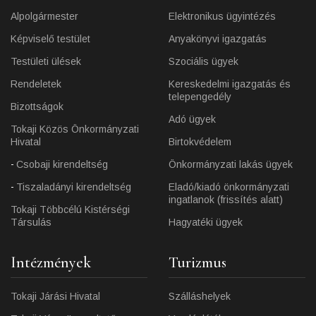
Alpolgármester
Elektronikus ügyintézés
Képviselő testület
Anyakönyvi igazgatás
Testületi ülések
Szociális ügyek
Rendeletek
Kereskedelmi igazgatás és
telepengedély
Bizottságok
Adó ügyek
Tokaji Közös Önkormányzati
Hivatal
Birtokvédelem
Csobaji kirendeltség
Önkormányzati lakás ügyek
Tiszaladányi kirendeltség
Eladó/kiadó önkormányzati
ingatlanok (frissítés alatt)
Tokaji Többcélú Kistérségi
Társulás
Hagyatéki ügyek
Intézmények
Turizmus
Tokaji Járási Hivatal
Szálláshelyek