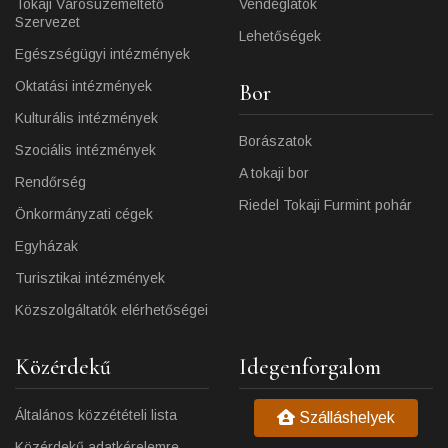
Tokaji Városüzemeltető
Vendéglátók
Szervezet
Lehetőségek
Egészségügyi intézmények
Oktatási intézmények
Bor
Kulturális intézmények
Borászatok
Szociális intézmények
A tokaji bor
Rendőrség
Riedel Tokaji Furmint pohár
Önkormányzati cégek
Egyházak
Turisztikai intézmények
Közszolgáltatók elérhetőségei
Közérdekű
Idegenforgalom
Általános közzétételi lista
Szálláshelyek
Közérdekű adatkérelemre