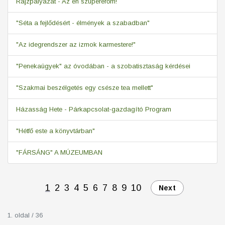
Rajzpályázat - Az én szupererőm!
"Séta a fejlődésért - élmények a szabadban"
"Az idegrendszer az izmok karmestere!"
"Penekaügyek" az óvodában - a szobatisztaság kérdései
"Szakmai beszélgetés egy csésze tea mellett"
Házasság Hete - Párkapcsolat-gazdagító Program
"Hétfő este a könyvtárban"
"FÁRSÁNG" A MÚZEUMBAN
1
2
3
4
5
6
7
8
9
10
Next
1. oldal / 36