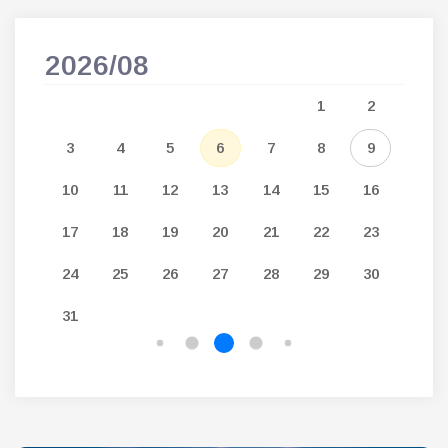
2026/08
202
5
1
2
12
3
4
5
6
7
8
9
7
19
10
11
12
13
14
15
16
14
26
17
18
19
20
21
22
23
21
24
25
26
27
28
29
30
28
31