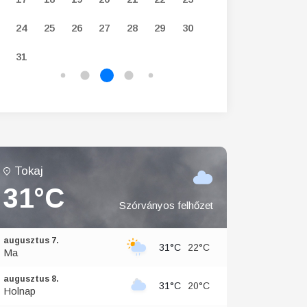
24
25
26
27
28
29
30
28
29
30
31
Tokaj
31°C
Szórványos felhőzet
augusztus 7.
31°C
22°C
Ma
augusztus 8.
31°C
20°C
Holnap