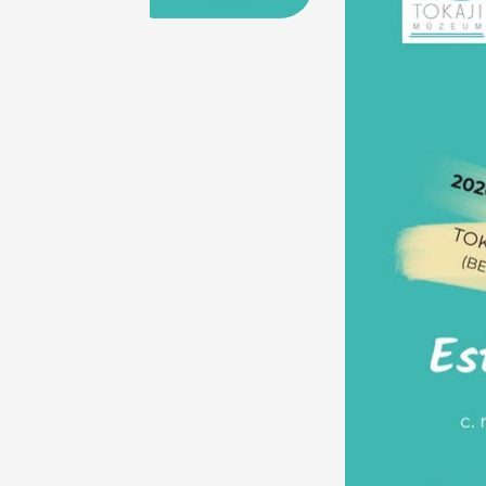
25
26
27
28
29
30
31
29
30