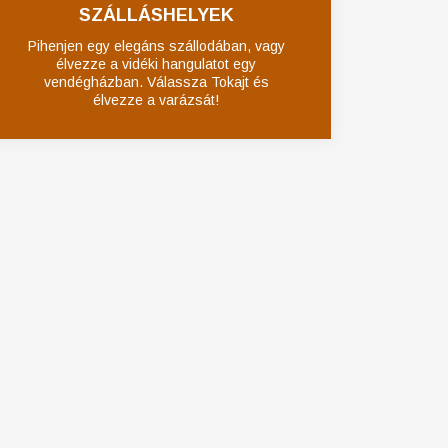
SZÁLLÁSHELYEK
Pihenjen egy elegáns szállodában, vagy
élvezze a vidéki hangulatot egy
vendégházban. Válassza Tokajt és
élvezze a varázsát!