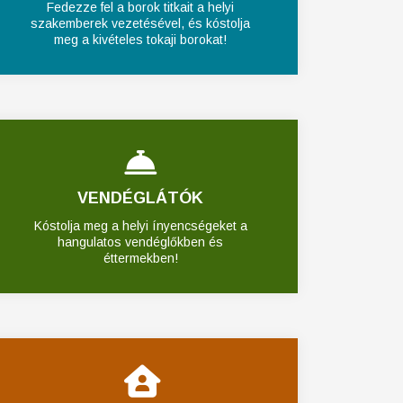
Fedezze fel a borok titkait a helyi
szakemberek vezetésével, és kóstolja
meg a kivételes tokaji borokat!
VENDÉGLÁTÓK
Kóstolja meg a helyi ínyencségeket a
hangulatos vendéglőkben és
éttermekben!