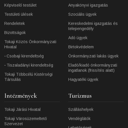
Képviselő testület
Anyakönyvi igazgatás
Testületi ülések
Szociális ügyek
Rendeletek
Kereskedelmi igazgatás és
telepengedély
Bizottságok
Adó ügyek
Tokaji Közös Önkormányzati
Hivatal
Birtokvédelem
Csobaji kirendeltség
Önkormányzati lakás ügyek
Tiszaladányi kirendeltség
Eladó/kiadó önkormányzati
ingatlanok (frissítés alatt)
Tokaji Többcélú Kistérségi
Társulás
Hagyatéki ügyek
Intézmények
Turizmus
Tokaji Járási Hivatal
Szálláshelyek
Tokaji Városüzemeltető
Vendéglátók
Szervezet
Lehetőségek