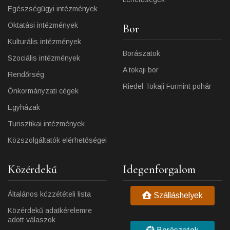
Egészségügyi intézmények
Oktatási intézmények
Bor
Kulturális intézmények
Borászatok
Szociális intézmények
A tokaji bor
Rendőrség
Riedel Tokaji Furmint pohár
Önkormányzati cégek
Egyházak
Turisztikai intézmények
Közszolgáltatók elérhetőségei
Közérdekű
Idegenforgalom
Általános közzétételi lista
Szálláshelyek
Közérdekű adatkérelemre
adott válaszok