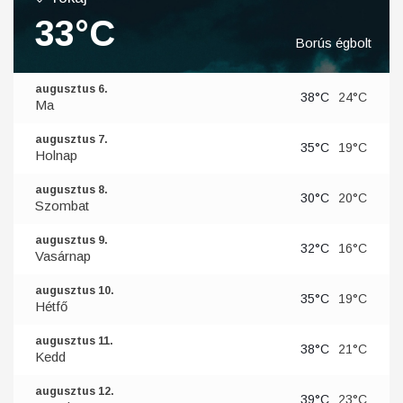
33°C
Borús égbolt
augusztus 6.
38°C
24°C
Ma
augusztus 7.
35°C
19°C
Holnap
augusztus 8.
30°C
20°C
Szombat
augusztus 9.
32°C
16°C
Vasárnap
augusztus 10.
35°C
19°C
Hétfő
augusztus 11.
38°C
21°C
Kedd
augusztus 12.
39°C
23°C