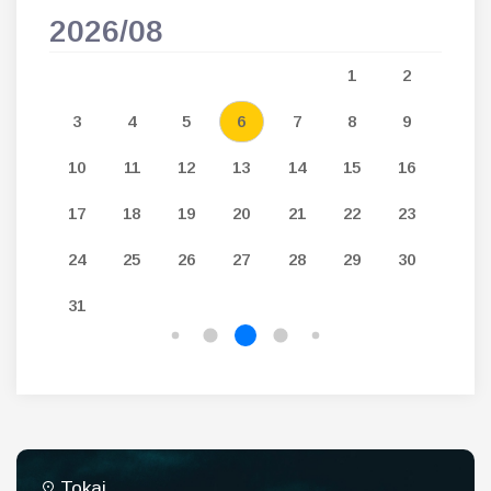
2026/08
202
5
1
2
12
3
4
5
6
7
8
9
7
19
10
11
12
13
14
15
16
14
26
17
18
19
20
21
22
23
21
24
25
26
27
28
29
30
28
31
Tokaj