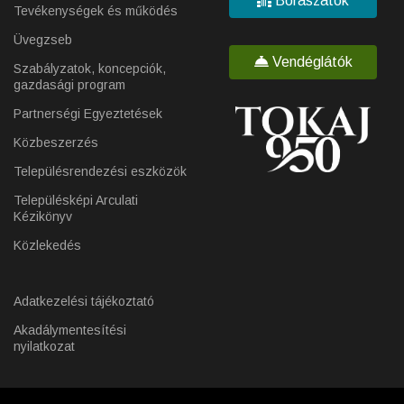
Borászatok
Tevékenységek és működés
Üvegzseb
Vendéglátók
Szabályzatok, koncepciók,
gazdasági program
Partnerségi Egyeztetések
Közbeszerzés
Településrendezési eszközök
Településképi Arculati
Kézikönyv
Közlekedés
Adatkezelési tájékoztató
Akadálymentesítési
nyilatkozat