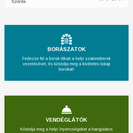
Szerda
BORÁSZATOK
Fedezze fel a borok titkait a helyi szakemberek
vezetésével, és kóstolja meg a kivételes tokaji
borokat!
VENDÉGLÁTÓK
Kóstolja meg a helyi ínyencségeket a hangulatos