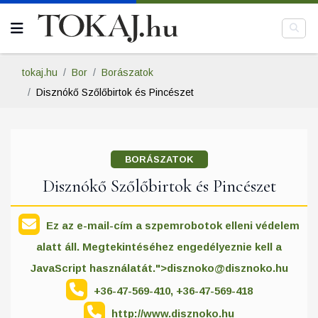
tokaj.hu
Bor
Borászatok
Disznókő Szőlőbirtok és Pincészet
BORÁSZATOK
Disznókő Szőlőbirtok és Pincészet
Ez az e-mail-cím a szpemrobotok elleni védelem
alatt áll. Megtekintéséhez engedélyeznie kell a
JavaScript használatát.">
disznoko@disznoko.hu
+36-47-569-410, +36-47-569-418
http://www.disznoko.hu