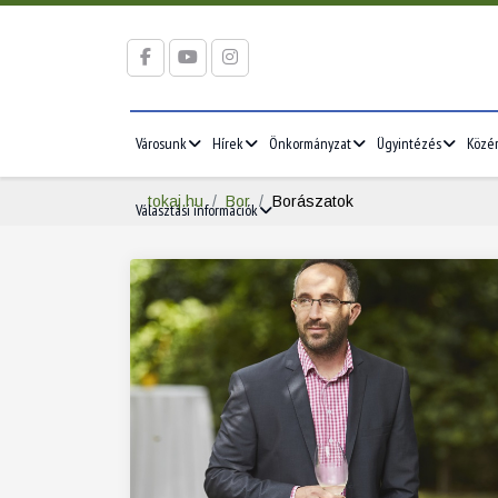
Városunk
Hírek
Önkormányzat
Ügyintézés
Közé
tokaj.hu
Bor
Borászatok
Választási információk
2026/05
2026/06
5
1
2
3
1
2
3
12
4
5
6
7
8
9
10
8
9
10
19
11
12
13
14
15
16
17
15
16
17
26
18
19
20
21
22
23
24
22
23
24