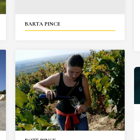
27
28
29
30
31
BARTA PINCE