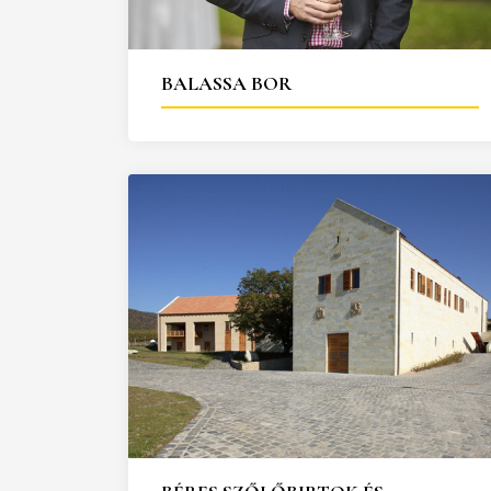
25
26
27
28
29
30
31
29
30
BALASSA BOR