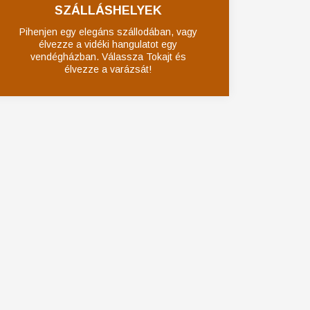
SZÁLLÁSHELYEK
Pihenjen egy elegáns szállodában, vagy
élvezze a vidéki hangulatot egy
vendégházban. Válassza Tokajt és
élvezze a varázsát!