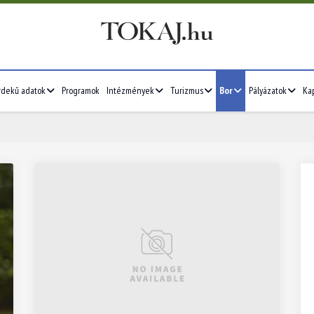
rdekű adatok
Programok
Intézmények
Turizmus
Bor
Pályázatok
Ka
2026/07
4
5
6
7
1
2
3
4
5
11
12
13
14
6
7
8
9
10
11
12
18
19
20
21
13
14
15
16
17
18
19
25
26
27
28
20
21
22
23
24
25
26