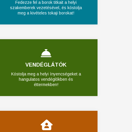
Fedezze fel a borok titkait a helyi
szakemberek vezetésével, és kóstolja
meg a kivételes tokaji borokat!
VENDÉGLÁTÓK
Kóstolja meg a helyi ínyencségeket a
hangulatos vendéglőkben és
éttermekben!