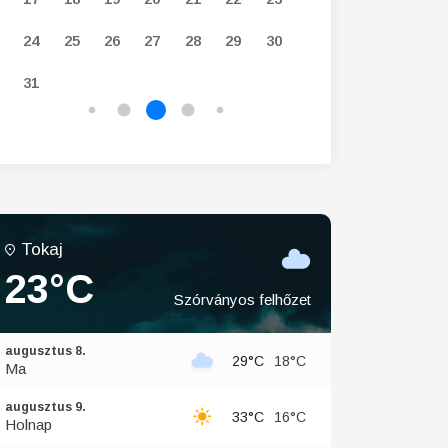
24
25
26
27
28
29
30
28
29
30
31
Tokaj
23°C
Szórványos felhőzet
augusztus 8.
29°C
18°C
Ma
augusztus 9.
33°C
16°C
Holnap