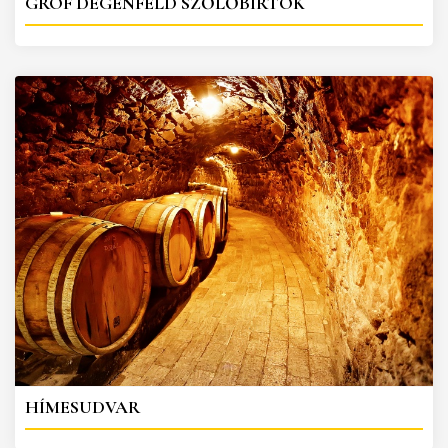
GRÓF DEGENFELD SZŐLŐBIRTOK
HÍMESUDVAR