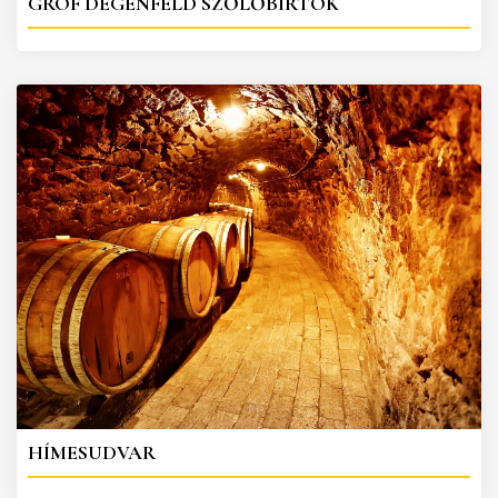
GRÓF DEGENFELD SZŐLŐBIRTOK
HÍMESUDVAR