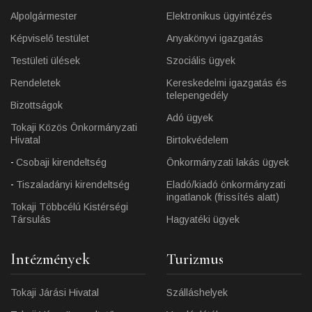
Alpolgármester
Elektronikus ügyintézés
Képviselő testület
Anyakönyvi igazgatás
Testületi ülések
Szociális ügyek
Rendeletek
Kereskedelmi igazgatás és
telepengedély
Bizottságok
Adó ügyek
Tokaji Közös Önkormányzati
Hivatal
Birtokvédelem
Csobaji kirendeltség
Önkormányzati lakás ügyek
Tiszaladányi kirendeltség
Eladó/kiadó önkormányzati
ingatlanok (frissítés alatt)
Tokaji Többcélú Kistérségi
Társulás
Hagyatéki ügyek
Intézmények
Turizmus
Tokaji Járási Hivatal
Szálláshelyek