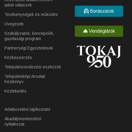
adott válaszok
Borászatok
Tevékenységek és működés
Üvegzseb
Vendéglátók
Szabályzatok, koncepciók,
gazdasági program
Partnerségi Egyeztetések
Közbeszerzés
Településrendezési eszközök
Településképi Arculati
Kézikönyv
Közlekedés
Adatkezelési tájékoztató
Akadálymentesítési
nyilatkozat