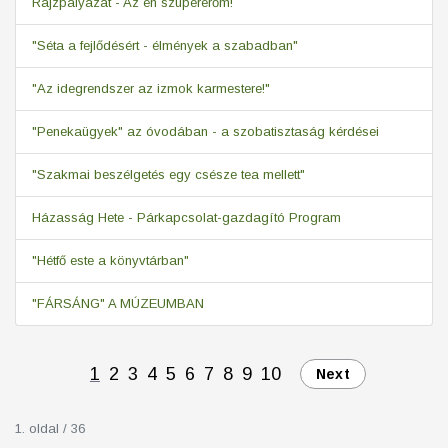
Rajzpályázat - Az én szupererőm!
"Séta a fejlődésért - élmények a szabadban"
"Az idegrendszer az izmok karmestere!"
"Penekaügyek" az óvodában - a szobatisztaság kérdései
"Szakmai beszélgetés egy csésze tea mellett"
Házasság Hete - Párkapcsolat-gazdagító Program
"Hétfő este a könyvtárban"
"FÁRSÁNG" A MÚZEUMBAN
1
2
3
4
5
6
7
8
9
10
Next
1. oldal / 36