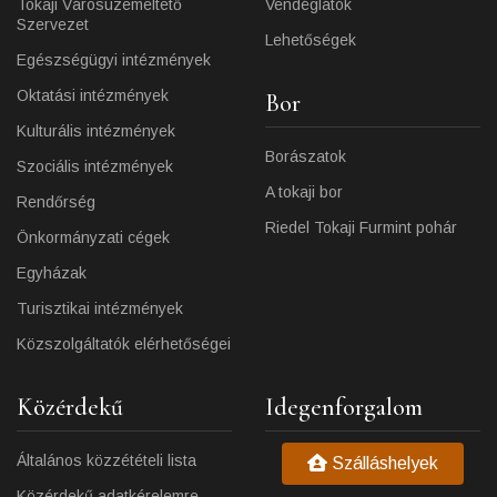
Tokaji Városüzemeltető
Vendéglátók
Szervezet
Lehetőségek
Egészségügyi intézmények
Oktatási intézmények
Bor
Kulturális intézmények
Borászatok
Szociális intézmények
A tokaji bor
Rendőrség
Riedel Tokaji Furmint pohár
Önkormányzati cégek
Egyházak
Turisztikai intézmények
Közszolgáltatók elérhetőségei
Közérdekű
Idegenforgalom
Általános közzétételi lista
Szálláshelyek
Közérdekű adatkérelemre