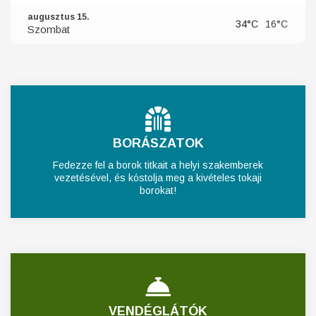
augusztus 15.
34°C
16°C
Szombat
BORÁSZATOK
Fedezze fel a borok titkait a helyi szakemberek
vezetésével, és kóstolja meg a kivételes tokaji
borokat!
VENDÉGLÁTÓK