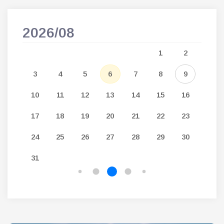
2026/08
202
5
1
2
12
3
4
5
6
7
8
9
7
19
10
11
12
13
14
15
16
14
26
17
18
19
20
21
22
23
21
24
25
26
27
28
29
30
28
31